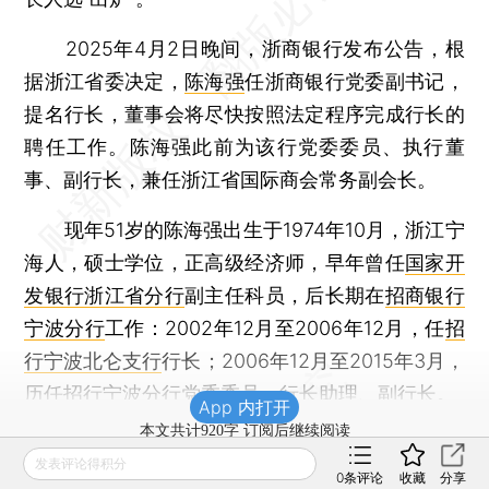
2025年4月2日晚间，浙商银行发布公告，根
据浙江省委决定，
陈海强
任浙商银行党委副书记，
提名行长，董事会将尽快按照法定程序完成行长的
聘任工作。陈海强此前为该行党委委员、执行董
事、副行长，兼任浙江省国际商会常务副会长。
现年51岁的陈海强出生于1974年10月，浙江宁
海人，硕士学位，正高级经济师，早年曾任
国家开
发银行浙江省分行
副主任科员，后长期在
招商银行
宁波分行
工作：2002年12月至2006年12月，任
招
行宁波北仑支行
行长；2006年12月至2015年3月，
历任招行宁波分行党委委员、行长助理、副行长。
App 内打开
本文共计920字 订阅后继续阅读
发表评论得积分
0
条评论
收藏
分享
登录
后获取已订阅的阅读权限