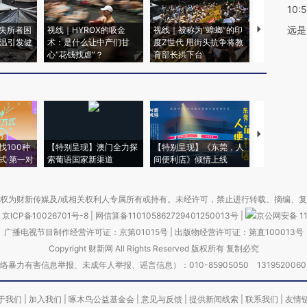
10:
远是
失所者困
视线｜HYROX的吸金
视线｜被称为“蟑螂”的印
视线｜“入侵
高温引发健
术：是什么让中产们甘
度Z世代 用街头抗争将教
机”？难民潮
心“花钱找虐”？
育部长拱下台
飞地休达
【推广】走
找100种
【特别呈现】澳门全力探
【特别呈现】《东莞，人
会，让数智科
式·第一对
索葡语国家新渠道
间便利店》倾情上线
业
权为财新传媒及/或相关权利人专属所有或持有。未经许可，禁止进行转载、摘编、
京ICP备10026701号-8
|
网信算备110105862729401250013号
|
京公网安备 11
广播电视节目制作经营许可证：京第01015号
|
出版物经营许可证：第直100013号
Copyright 财新网 All Rights Reserved 版权所有 复制必究
害信息举报、未成年人举报、谣言信息）：010-85905050 13195200605 举报邮
于我们
|
加入我们
|
啄木鸟公益基金会
|
意见与反馈
|
提供新闻线索
|
联系我们
|
友情