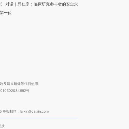
53
对话｜邱仁宗：临床研究参与者的安全永
第一位
”还是“人道危
湖北宜昌局部短时降雨
哈尔滨遭遇短时极端强降
撕裂西班牙
128毫米 紧急转移近
雨 3小时累计雨量超80毫
秘鲁纳斯
4000人
米
13人遇难
进第四届链博
【商旅对话】华住集团
技“链”接产
【特别呈现】寻找100种
CFO：不靠规模取胜，华
【特别呈
有意思的生活方式·第三对
住三大增长引擎是什么？
有意思的
复制及建立镜像等任何使用。
010502034662号
箱：laixin@caixin.com
链接