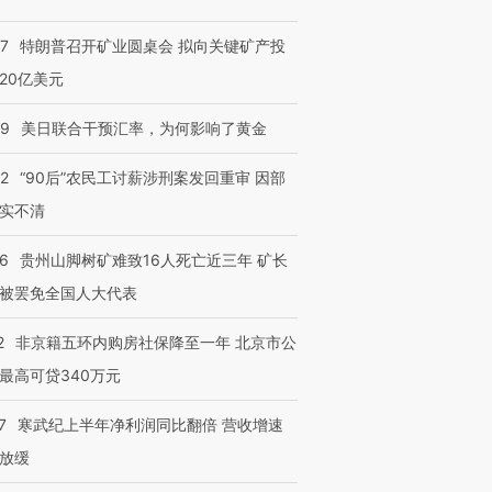
57
特朗普召开矿业圆桌会 拟向关键矿产投
20亿美元
09
美日联合干预汇率，为何影响了黄金
32
“90后”农民工讨薪涉刑案发回重审 因部
实不清
36
贵州山脚树矿难致16人死亡近三年 矿长
被罢免全国人大代表
2
非京籍五环内购房社保降至一年 北京市公
最高可贷340万元
7
寒武纪上半年净利润同比翻倍 营收增速
放缓