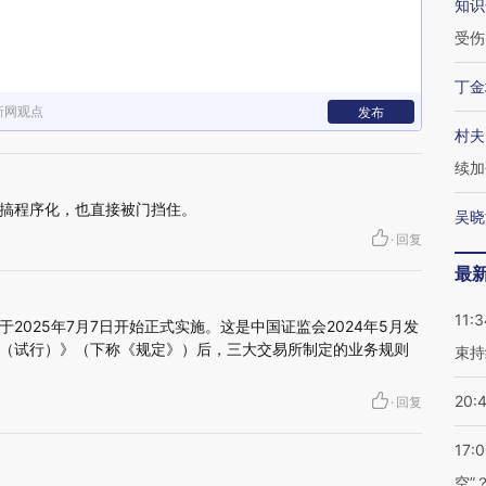
知识
受伤
丁金
新网观点
发布
村夫
续加
搞程序化，也直接被门挡住。
吴晓
·
回复
最
11:3
2025年7月7日开始正式实施。这是中国证监会2024年5月发
（试行）》（下称《规定》）后，三大交易所制定的业务规则
束持
20:
·
回复
17:
空”