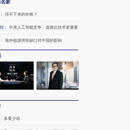
新名家
：
停不下来的价格？
恒
：
中美人工智能竞争：道路比技术更重要
：
海外能源供给缺口对中国的影响
频
客
：
多看少动