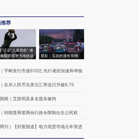
辑推荐
侵”还是“人道危机” 难
撕裂西班牙飞地休达
显影｜瓜农的漫长等待
｜
宇树发行市值610亿 先行者的加速和考验
｜
在岸人民币兑美元汇率连日升破6.75
我闻
｜
艾路明及多名股东被拘
｜
特朗普再签两份行政令限制出生公民权
周刊
｜
【封面报道】电力现货市场元年突进