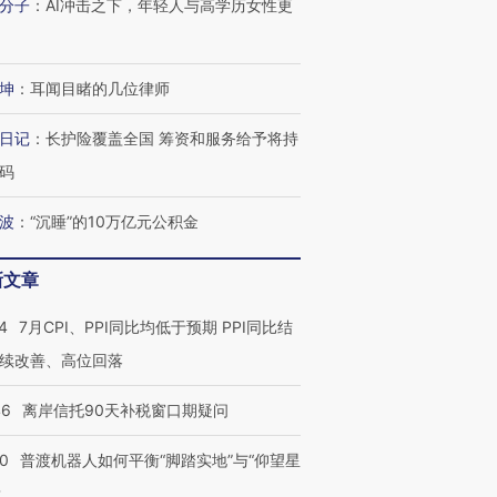
分子
：
AI冲击之下，年轻人与高学历女性更
坤
：
耳闻目睹的几位律师
日记
：
长护险覆盖全国 筹资和服务给予将持
码
波
：
“沉睡”的10万亿元公积金
新文章
4
7月CPI、PPI同比均低于预期 PPI同比结
续改善、高位回落
46
离岸信托90天补税窗口期疑问
00
普渡机器人如何平衡“脚踏实地”与“仰望星
？