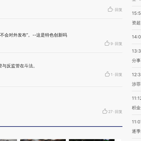
·
回复
15:
资超
，不会对外发布”。--这是特色创新吗
14:
9
·
回复
13:
分事
管与反监管在斗法。
12:
1
·
回复
涉罪
11:1
积金
27
·
回复
11:0
逐季