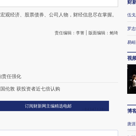
财
阅宏观经济、股票债券、公司人物，财经信息尽在掌握。
伍戈
罗志
责任编辑：李箐 | 版面编辑：鲍琦
易峘
视
构责任强化
国伦敦 获投资者近七倍认购
订阅财新网主编精选电邮
博
唐涯