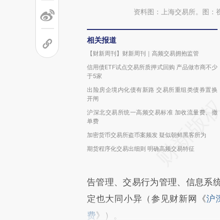
资料图：上海交易所。图：
相关报道
【财新周刊】财新周刊｜高频交易拥抱监管
信用债ETF试点交易所质押式回购 产品做市商不少
于5家
出险房企境内化债有新路 交易所重组类债券置换
开闸
沪深北交易所统一高频交易标准 加收流量费、撤
单费
加密货币交易所盗币案频发 疑似朝鲜黑客所为
期货程序化交易出细则 明确高频交易特征
告管理、交易行为管理、信息系
定也大同小异（参见财新网《
沪
费
》）。