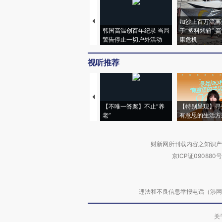
加沙上百万流离
韩国高温创百年纪录 当局
于“塑料烤箱” 
警告停止一切户外活动
康危机
视听推荐
【不唯一答案】不止“养
【特别呈现】寻
老”
有意思的生活方
财新网所刊载内容之知识产
京ICP证090880号
违法和不良信息举报电话（涉网络暴力有
关