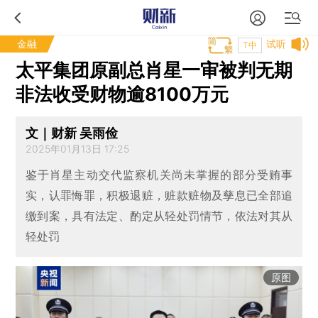
金融
试听
T中
太平集团原副总肖星一审被判无期
非法收受财物逾8100万元
文｜财新 吴雨俭
2025年01月13日 17:25
鉴于肖星主动交代监察机关尚未掌握的部分受贿事
实，认罪悔罪，积极退赃，赃款赃物及孳息已全部追
缴到案，具有法定、酌定从轻处罚情节，依法对其从
轻处罚
原图