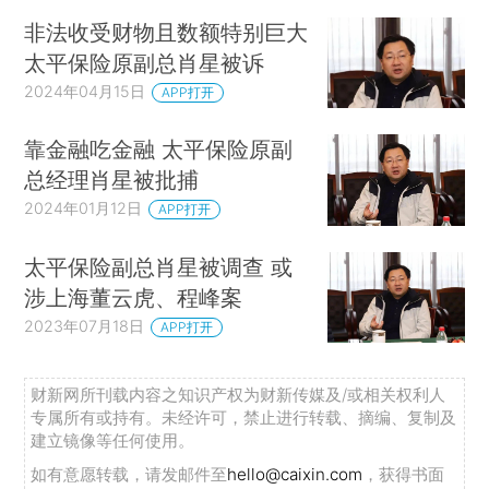
非法收受财物且数额特别巨大
太平保险原副总肖星被诉
2024年04月15日
APP打开
靠金融吃金融 太平保险原副
总经理肖星被批捕
2024年01月12日
APP打开
太平保险副总肖星被调查 或
涉上海董云虎、程峰案
2023年07月18日
APP打开
财新网所刊载内容之知识产权为财新传媒及/或相关权利人
专属所有或持有。未经许可，禁止进行转载、摘编、复制及
建立镜像等任何使用。
如有意愿转载，请发邮件至
hello@caixin.com
，获得书面