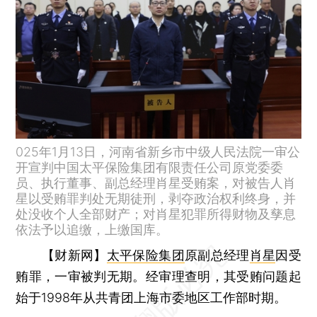
025年1月13日，河南省新乡市中级人民法院一审公
开宣判中国太平保险集团有限责任公司原党委委
员、执行董事、副总经理肖星受贿案，对被告人肖
星以受贿罪判处无期徒刑，剥夺政治权利终身，并
处没收个人全部财产；对肖星犯罪所得财物及孳息
依法予以追缴，上缴国库。
【财新网】
太平保险集团
原副总经理
肖星
因受
贿罪，一审被判无期。经审理查明，其受贿问题起
始于1998年从共青团上海市委地区工作部时期。