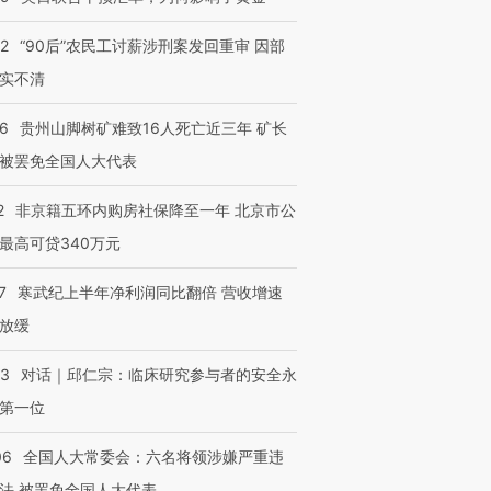
32
“90后”农民工讨薪涉刑案发回重审 因部
实不清
36
贵州山脚树矿难致16人死亡近三年 矿长
被罢免全国人大代表
2
非京籍五环内购房社保降至一年 北京市公
最高可贷340万元
7
寒武纪上半年净利润同比翻倍 营收增速
放缓
53
对话｜邱仁宗：临床研究参与者的安全永
第一位
06
全国人大常委会：六名将领涉嫌严重违
法 被罢免全国人大代表