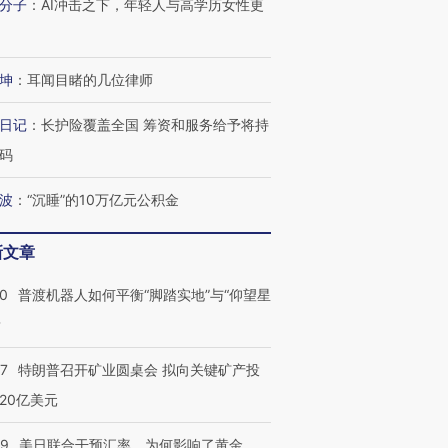
分子
：
AI冲击之下，年轻人与高学历女性更
坤
：
耳闻目睹的几位律师
日记
：
长护险覆盖全国 筹资和服务给予将持
码
波
：
“沉睡”的10万亿元公积金
新文章
00
普渡机器人如何平衡“脚踏实地”与“仰望星
？
57
特朗普召开矿业圆桌会 拟向关键矿产投
20亿美元
09
美日联合干预汇率，为何影响了黄金