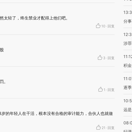
13:
然太轻了，终生禁业才配得上他们吧。
分事
10
·
回复
12:
涉罪
股
11:1
3
·
回复
积金
11:0
罚。
逐季
1
·
回复
10:
远是
28岁的年轻人在干活，根本没有合格的审计能力，合伙人也就做
08:
21
·
回复
纪违