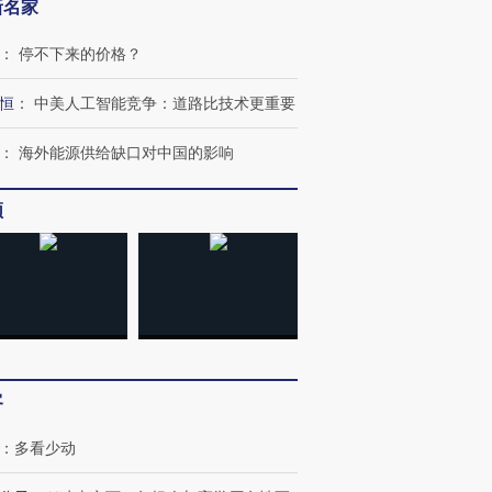
新名家
：
停不下来的价格？
恒
：
中美人工智能竞争：道路比技术更重要
：
海外能源供给缺口对中国的影响
频
客
：
多看少动