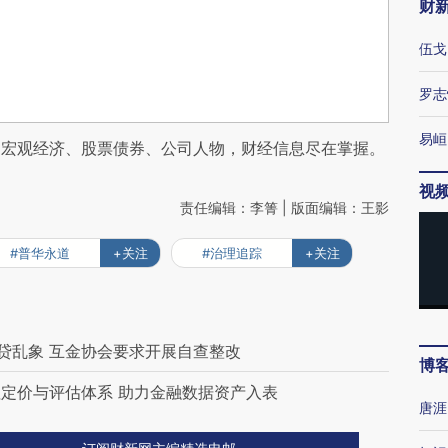
财
伍戈
罗志
易峘
阅宏观经济、股票债券、公司人物，财经信息尽在掌握。
视
责任编辑：李箐 | 版面编辑：王影
#普华永道
+关注
#治理追踪
+关注
金贷乱象 互金协会要求开展自查整改
博
定价与评估体系 助力金融数据资产入表
唐涯