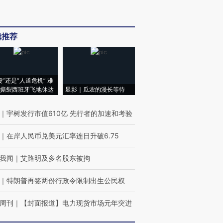
辑推荐
侵”还是“人道危机” 难
撕裂西班牙飞地休达
显影｜瓜农的漫长等待
｜
宇树发行市值610亿 先行者的加速和考验
｜
在岸人民币兑美元汇率连日升破6.75
我闻
｜
艾路明及多名股东被拘
｜
特朗普再签两份行政令限制出生公民权
周刊
｜
【封面报道】电力现货市场元年突进