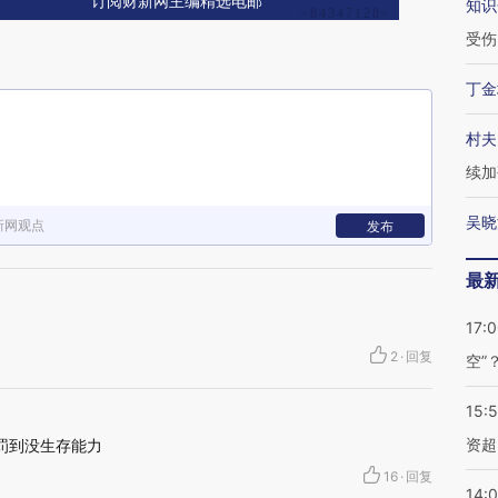
订阅财新网主编精选电邮
知识
受伤
丁金
村夫
续加
吴晓
新网观点
发布
最
17:
2
·
回复
空”
15:
资超
罚到没生存能力
16
·
回复
14: