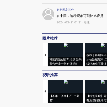
财新网友三分
在中国，这种现象可能比比皆是
2024-03-21 01:31 · 浙江
图片推荐
视线｜极端高温
韩国高温创百年纪录 当局
水位跌破纪录 
警告停止一切户外活动
猛犸象化石接连
视听推荐
【不唯一答案】不止“养
【特别呈现】寻
老”
有意思的生活方