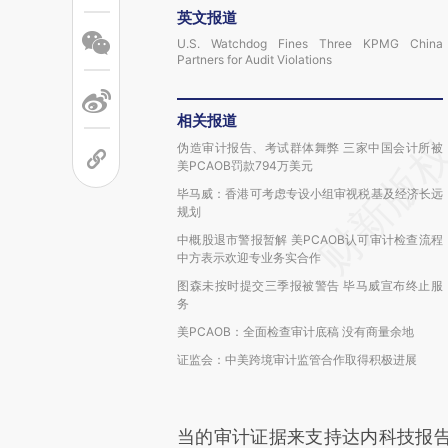
英文报道
U.S. Watchdog Fines Three KPMG China
Partners for Audit Violations
相关报道
伪造审计报告、考试群体舞弊 三家中国会计所被
美PCAOB罚款794万美元
毕马威：香港可考虑专设小组审视税基及经济长远
规划
中概股退市警报暂解 美PCAOB认可审计检查流程
中方表示欢迎专业务实合作
图森未按时提交三季报被警告 毕马威宣布终止服
务
美PCAOB：全面检查审计底稿 没有商量余地
证监会：中美跨境审计监管合作取得积极进展
当的审计证据来支持达内科技报