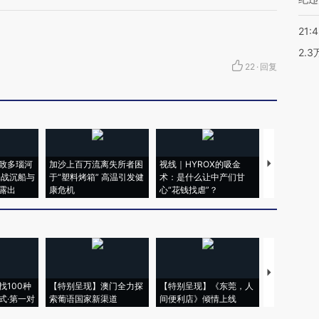
21:
2.
22
·
回复
致多瑙河
加沙上百万流离失所者困
视线｜HYROX的吸金
马航飞行员
二战沉船与
于“塑料烤箱” 高温引发健
术：是什么让中产们甘
粒摇头丸 尿
露出
康危机
心“花钱找虐”？
毒品
【推广】走
找100种
【特别呈现】澳门全力探
【特别呈现】《东莞，人
会，让数智科
式·第一对
索葡语国家新渠道
间便利店》倾情上线
业