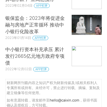
2023年02月04日
APP打开
银保监会：2023年将促进金
融与房地产正常循环 推动中
小银行化险改革
2023年01月14日
APP打开
中小银行资本补充承压 累计
发行2665亿元地方政府专项
债
2022年12月02日
APP打开
财新网所刊载内容之知识产权为财新传媒及/或相关权利人
专属所有或持有。未经许可，禁止进行转载、摘编、复制及
建立镜像等任何使用。
如有意愿转载，请发邮件至
hello@caixin.com
，获得书面
确认及授权后，方可转载。