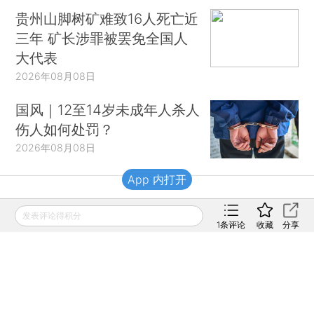
贵州山脚树矿难致16人死亡近
三年 矿长涉罪被罢免全国人
大代表
2026年08月08日
国风｜12至14岁未成年人杀人
伤人如何处罚？
2026年08月08日
App 内打开
财新移动
发表评论得积分
1
条评论
收藏
分享
财新
财新周刊
Caixin
登录
网页版
订阅电邮
|
|