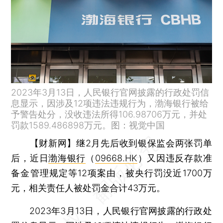
2023年3月13日，人民银行官网披露的行政处罚信
息显示，因涉及12项违法违规行为，渤海银行被给
予警告处分，没收违法所得106.98706万元，并处
罚款1589.486898万元。图：视觉中国
【财新网】
继2月先后收到银保监会两张罚单
后，近日
渤海银行
（
09668.HK
）又因违反存款准
备金管理规定等12项案由，被央行罚没近1700万
元，相关责任人被处罚金合计43万元。
2023年3月13日，人民银行官网披露的行政处