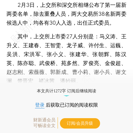
2月3日，上交所和深交所相继公布了第一届新
两委名单，除去重叠人员，两大交易所38名新两委
候选人中，均各有30人入选，出任正式委员。
其中，上交所上市委27人分别是：马义涛、王
升义、王建春、王智雯、龙子威、许付生、运巍、
吴洪、宋洪军、张小义、张建华、张朝辉、陈汉
英、陈亦聪、武俊桥、苑多然、罗俊亮、金俊超、
赵志刚、索薇薇、郭新成、曹小莉、谢小兵、谢文
澜、楚晋宏、褚冰茜、潘妙丽。
本文共计1272字 订阅后继续阅读
登录
后获取已订阅的阅读权限
财新通会员
订阅/会员升级
可畅读全文