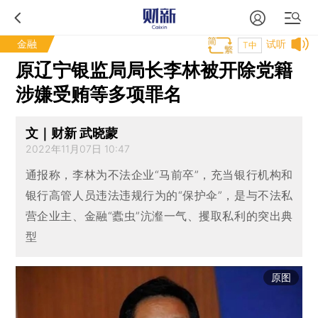
金融
试听
T中
原辽宁银监局局长李林被开除党籍
涉嫌受贿等多项罪名
文｜财新 武晓蒙
2022年11月07日 10:47
通报称，李林为不法企业“马前卒”，充当银行机构和
银行高管人员违法违规行为的“保护伞”，是与不法私
营企业主、金融“蠹虫”沆瀣一气、攫取私利的突出典
型
原图