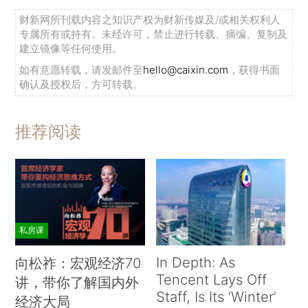
财新网所刊载内容之知识产权为财新传媒及/或相关权利人
专属所有或持有。未经许可，禁止进行转载、摘编、复制及
建立镜像等任何使用。
如有意愿转载，请发邮件至
hello@caixin.com
，获得书面
确认及授权后，方可转载。
推荐阅读
私房课
In Depth: As
向松祚：宏观经济70
Tencent Lays Off
讲，带你了解国内外
Staff, Is Its ‘Winter’
经济大局