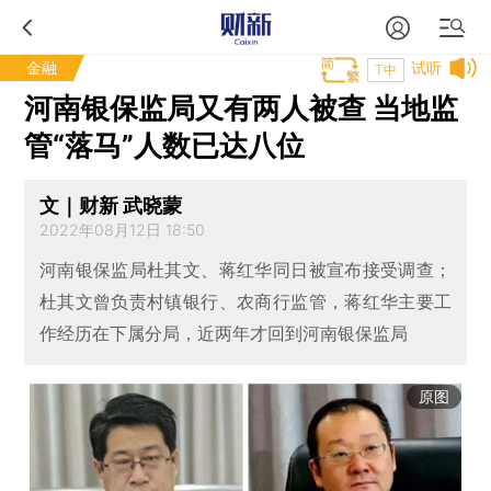
金融
试听
T中
河南银保监局又有两人被查 当地监
管“落马”人数已达八位
文｜财新 武晓蒙
2022年08月12日 18:50
河南银保监局杜其文、蒋红华同日被宣布接受调查；
杜其文曾负责村镇银行、农商行监管，蒋红华主要工
作经历在下属分局，近两年才回到河南银保监局
原图