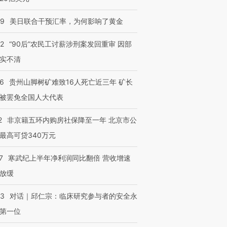
09
美日联合干预汇率，为何影响了黄金
32
“90后”农民工讨薪涉刑案发回重审 因部
实不清
跨国走私7万
视线｜被称为“蟑螂”的印
视线｜“入侵”还是“人道危
36
贵州山脚树矿难致16人死亡近三年 矿长
检体内含3种
度Z世代 用街头抗争将教
机”？难民潮撕裂西班牙
秘鲁纳斯
被罢免全国人大代表
育部长拱下台
飞地休达
13人遇难
2
非京籍五环内购房社保降至一年 北京市公
最高可贷340万元
7
寒武纪上半年净利润同比翻倍 营收增速
进第四届链博
【商旅对话】华住集团
技“链”接产
【特别呈现】寻找100种
CFO：不靠规模取胜，华
【特别呈
放缓
有意思的生活方式·第三对
住三大增长引擎是什么？
有意思的
53
对话｜邱仁宗：临床研究参与者的安全永
第一位