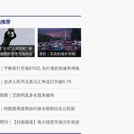
辑推荐
侵”还是“人道危机” 难
撕裂西班牙飞地休达
显影｜瓜农的漫长等待
｜
宇树发行市值610亿 先行者的加速和考验
｜
在岸人民币兑美元汇率连日升破6.75
我闻
｜
艾路明及多名股东被拘
｜
特朗普再签两份行政令限制出生公民权
周刊
｜
【封面报道】电力现货市场元年突进