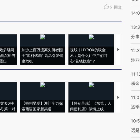
5
·
回复
14:
13:
分事
致多瑙河
加沙上百万流离失所者困
视线｜HYROX的吸金
马航飞行员
12:
二战沉船与
于“塑料烤箱” 高温引发健
术：是什么让中产们甘
粒摇头丸 尿
涉罪
露出
康危机
心“花钱找虐”？
毒品
11:1
积金
11:0
【推广】走
找100种
【特别呈现】澳门全力探
【特别呈现】《东莞，人
会，让数智科
逐季
式·第一对
索葡语国家新渠道
间便利店》倾情上线
业
10:
远是