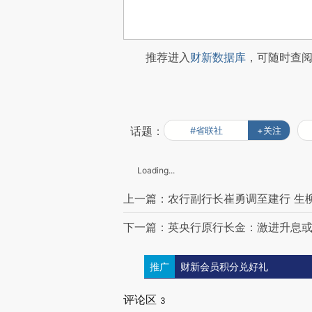
推荐进入
财新数据库
，可随时查
话题：
#省联社
+关注
Loading...
上一篇：农行副行长崔勇调至建行 生
下一篇：英央行原行长金：激进升息
推广
财新会员积分兑好礼
评论区
3