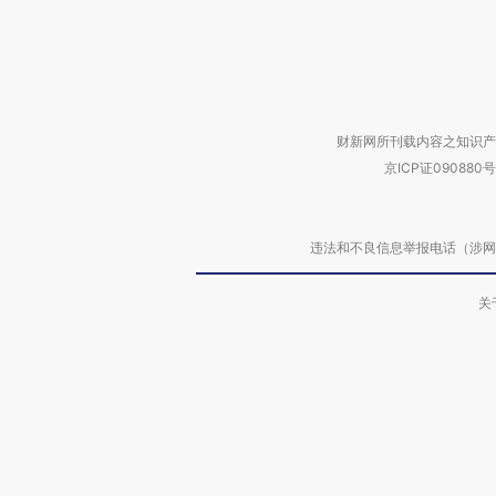
财新网所刊载内容之知识产
京ICP证090880号
违法和不良信息举报电话（涉网络暴力有
关