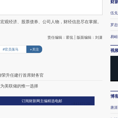
财
伍戈
阅宏观经济、股票债券、公司人物，财经信息尽在掌握。
罗志
易峘
责任编辑：霍侃 | 版面编辑：刘潇
#官员落马
+关注
视
柳荣升任建行首席财务官
或为美联储的惟一选择
博
订阅财新网主编精选电邮
唐涯