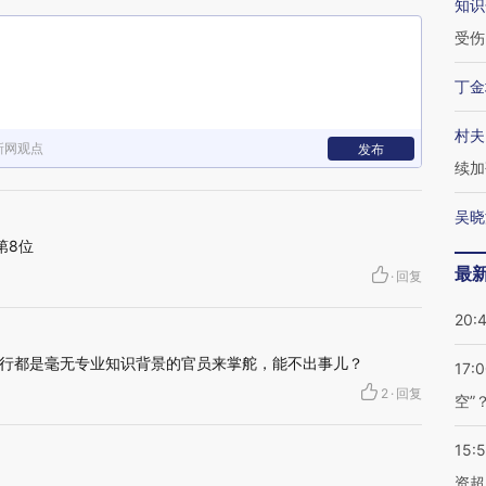
知识
受伤
丁金
村夫
新网观点
发布
续加
吴晓
第8位
最
·
回复
20:
行都是毫无专业知识背景的官员来掌舵，能不出事儿？
17:
2
·
回复
空”
15:
资超