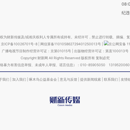
08:
纪违
权为财新传媒及/或相关权利人专属所有或持有。未经许可，禁止进行转载、摘编、
京ICP备10026701号-8
|
网信算备110105862729401250013号
|
京公网安备 11
广播电视节目制作经营许可证：京第01015号
|
出版物经营许可证：第直100013号
Copyright 财新网 All Rights Reserved 版权所有 复制必究
害信息举报、未成年人举报、谣言信息）：010-85905050 13195200605 举报邮
于我们
|
加入我们
|
啄木鸟公益基金会
|
意见与反馈
|
提供新闻线索
|
联系我们
|
友情