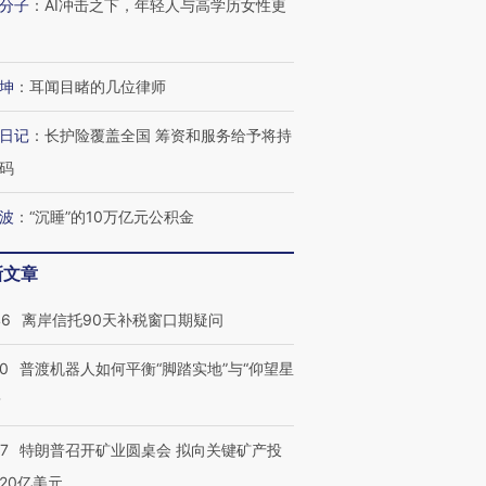
分子
：
AI冲击之下，年轻人与高学历女性更
坤
：
耳闻目睹的几位律师
日记
：
长护险覆盖全国 筹资和服务给予将持
码
波
：
“沉睡”的10万亿元公积金
新文章
46
离岸信托90天补税窗口期疑问
00
普渡机器人如何平衡“脚踏实地”与“仰望星
？
57
特朗普召开矿业圆桌会 拟向关键矿产投
20亿美元