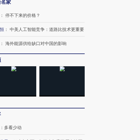
新名家
：
停不下来的价格？
恒
：
中美人工智能竞争：道路比技术更重要
：
海外能源供给缺口对中国的影响
频
客
：
多看少动