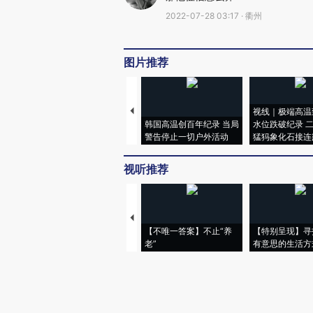
2022-07-28 03:17 · 衢州
图片推荐
视线｜极端高温
韩国高温创百年纪录 当局
水位跌破纪录 
警告停止一切户外活动
猛犸象化石接连
视听推荐
【不唯一答案】不止“养
【特别呈现】寻
老”
有意思的生活方