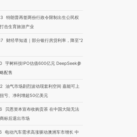
43
特朗普再签两份行政令限制出生公民权
打击生育旅游产业
进第四届链博
【商旅对话】华住集团
技“链”接产
【特别呈现】寻找100种
CFO：不靠规模取胜，华
【特别呈
37
财经早知道｜部分银行房贷利率，降至“2
有意思的生活方式·第三对
住三大增长引擎是什么？
有意思的
0
宇树科技IPO估值600亿元 DeepSeek参
略配售
22
油气市场剧烈波动现套利空间 嘉能可上
扭亏、净利增超50亿美元
6
贝恩资本宣布收购贡茶 在中国大陆无法
商标后退出市场
6
电动汽车需求高涨驱动澳洲车市增长 中