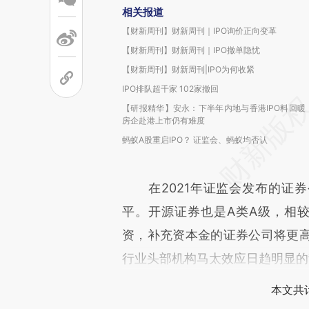
相关报道
【财新周刊】财新周刊｜IPO询价正向变革
【财新周刊】财新周刊｜IPO撤单隐忧
【财新周刊】财新周刊|IPO为何收紧
IPO排队超千家 102家撤回
【研报精华】安永：下半年内地与香港IPO料回暖
房企赴港上市仍有难度
蚂蚁A股重启IPO？ 证监会、蚂蚁均否认
在2021年证监会发布的证券公
平。开源证券也是A类A级，相较
资，补充资本金的证券公司将更
行业头部机构马太效应日趋明显的
本文共计