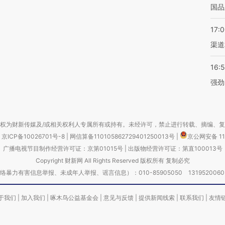
国品
17:
渠道
16:
强劲
权为财新传媒及/或相关权利人专属所有或持有。未经许可，禁止进行转载、摘编、
京ICP备10026701号-8
|
网信算备110105862729401250013号
|
京公网安备 11
广播电视节目制作经营许可证：京第01015号
|
出版物经营许可证：第直100013号
Copyright 财新网 All Rights Reserved 版权所有 复制必究
害信息举报、未成年人举报、谣言信息）：010-85905050 13195200605 举报邮
于我们
|
加入我们
|
啄木鸟公益基金会
|
意见与反馈
|
提供新闻线索
|
联系我们
|
友情