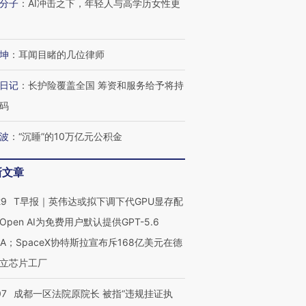
分子
：
AI冲击之下，年轻人与高学历女性更
坤
：
耳闻目睹的几位律师
日记
：
长护险覆盖全国 筹资和服务给予将持
码
波
：
“沉睡”的10万亿元公积金
新文章
29
T早报｜英伟达或拟下调下代GPU显存配
Open AI为免费用户默认提供GPT-5.6
NA；SpaceX协特斯拉宣布斥168亿美元在德
立芯片工厂
OX的吸金
马航飞行员跨国走私7万
视线｜被称为“蟑螂”的印
让中产们甘
粒摇头丸 尿检体内含3种
度Z世代 用街头抗争将教
秘鲁纳斯
07
成都一区法院原院长 被指“违规挂证执
”？
毒品
育部长拱下台
13人遇难