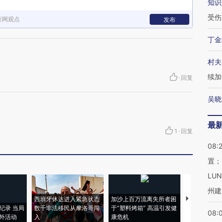
知识
受伤
新网观点
发布
丁金
村夫
续加
·
回复
吴晓
最
1
·
回复
08:
置；
LU
州建
西班牙休达进入紧急状态
加沙上百万流离失所者困
视线｜HYR
纪录 当局
数千非法移民从摩洛哥闯
于“塑料烤箱” 高温引发健
术：是什么
08:
外活动
入
康危机
心“花钱找虐