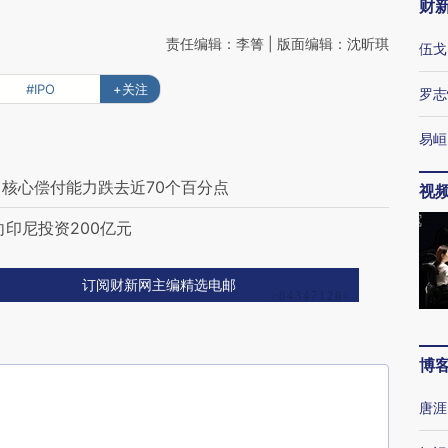
财
责任编辑：李箐 | 版面编辑：沈昕琪
伍戈
#IPO
+关注
罗志
易峘
司核心偿付能力跌去近70个百分点
视
印尼投资200亿元
订阅财新网主编精选电邮
博
唐涯