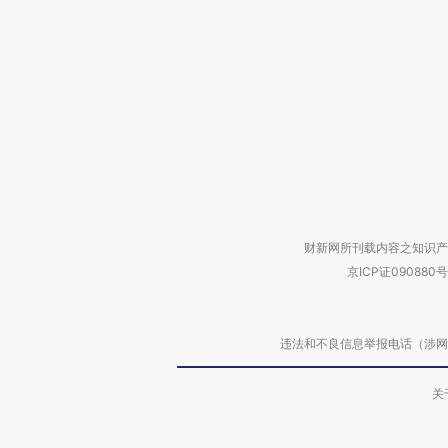
财新网所刊载内容之知识产
京ICP证090880号
违法和不良信息举报电话（涉网络暴力有
关