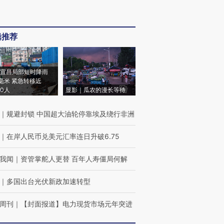
辑推荐
宜昌局部短时降雨
8毫米 紧急转移近
00人
显影｜瓜农的漫长等待
｜
规避封锁 中国超大油轮停靠埃及绕行非洲
｜
在岸人民币兑美元汇率连日升破6.75
我闻
｜
资管掌舵人更替 百年人寿僵局何解
｜
多国出台光伏新政加速转型
周刊
｜
【封面报道】电力现货市场元年突进