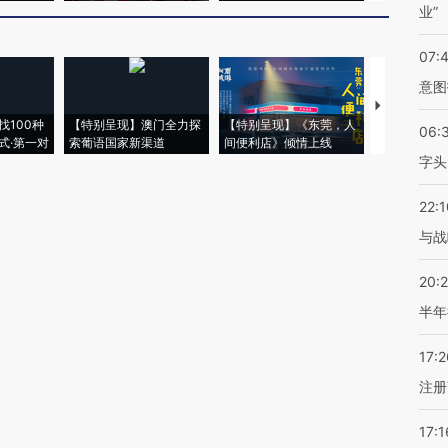
业”
07:
意图
【推广】走
找100种
【特别呈现】澳门全力探
【特别呈现】《东莞，人
会，让数智科
06:
式·第一对
索葡语国家新渠道
间便利店》倾情上线
业
字头
22:1
与战
20:
半年
17:2
注册
17:1