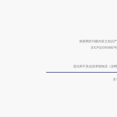
财新网所刊载内容之知识产
京ICP证090880号
违法和不良信息举报电话（涉网络暴力有
关