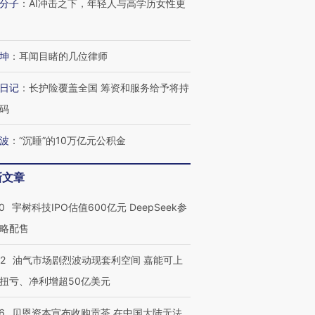
分子
：
AI冲击之下，年轻人与高学历女性更
坤
：
耳闻目睹的几位律师
日记
：
长护险覆盖全国 筹资和服务给予将持
码
波
：
“沉睡”的10万亿元公积金
新文章
0
宇树科技IPO估值600亿元 DeepSeek参
略配售
22
油气市场剧烈波动现套利空间 嘉能可上
扭亏、净利增超50亿美元
OX的吸金
马航飞行员跨国走私7万
视线｜被称为“蟑螂”的印
6
贝恩资本宣布收购贡茶 在中国大陆无法