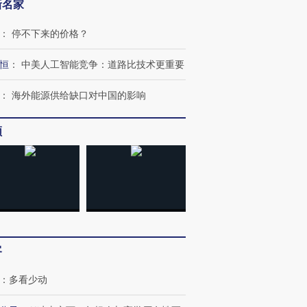
新名家
：
停不下来的价格？
恒
：
中美人工智能竞争：道路比技术更重要
：
海外能源供给缺口对中国的影响
频
客
：
多看少动