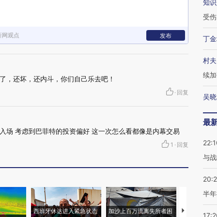
知识
受伤
新网观点
发布
丁金
村夫
续加
了，还坏，还内斗，你们自己乐去吧！
·
回复
吴晓
最
入场 考虑到巴菲特的投资偏好 这一次怎么看都像是内幕交易
22:1
1
·
回复
与战
20:
半年
西班牙休达进入紧急状态
加沙上百万流离失所者困
视线｜HYR
17:2