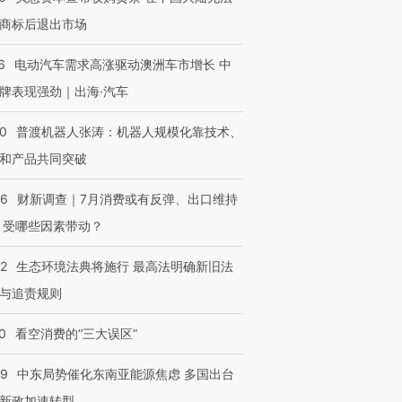
让中产们甘
粒摇头丸 尿检体内含3种
度Z世代 用街头抗争将教
秘鲁纳斯
”？
毒品
育部长拱下台
13人遇难
商标后退出市场
6
电动汽车需求高涨驱动澳洲车市增长 中
牌表现强劲｜出海·汽车
进第四届链博
【商旅对话】华住集团
00
普渡机器人张涛：机器人规模化靠技术、
技“链”接产
【特别呈现】寻找100种
CFO：不靠规模取胜，华
【特别呈
和产品共同突破
有意思的生活方式·第三对
住三大增长引擎是什么？
有意思的
56
财新调查｜7月消费或有反弹、出口维持
 受哪些因素带动？
42
生态环境法典将施行 最高法明确新旧法
与追责规则
0
看空消费的“三大误区”
59
中东局势催化东南亚能源焦虑 多国出台
新政加速转型