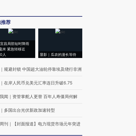
辑推荐
宜昌局部短时降雨
8毫米 紧急转移近
00人
显影｜瓜农的漫长等待
｜
规避封锁 中国超大油轮停靠埃及绕行非洲
｜
在岸人民币兑美元汇率连日升破6.75
我闻
｜
资管掌舵人更替 百年人寿僵局何解
｜
多国出台光伏新政加速转型
周刊
｜
【封面报道】电力现货市场元年突进