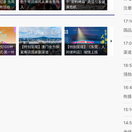
纪录 当局
数千非法移民从摩洛哥闯
于“塑料烤箱” 高温引发健
术：是什么
外活动
入
康危机
心“花钱找虐
注册
17:1
国品
【推广】走
17:
找100种
【特别呈现】澳门全力探
【特别呈现】《东莞，人
会，让数智科
渠道
式·第一对
索葡语国家新渠道
间便利店》倾情上线
业
16:
强劲
16:
衔接
15:1
14:
光伏