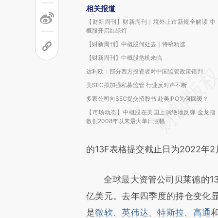
相关报道
【财新周刊】财新周刊｜境外上市新规全解读 中
概股开启红绿灯
【财新周刊】中概股何处去｜特稿精选
【财新周刊】中概股危机来临
达利欧：部分西方投资者对中国监管政策错判
美SEC拟加强私募监管 行业反对声不断
多家公司向SEC提交招股书 赴美IPO为何回暖？
【市场动态】中概股在美国上演绝地反弹 金龙指
数创2008年以来最大单日涨幅
的13F表格提交截止日为2022年2
全球最大资管公司贝莱德的13F表
亿美元。去年四季度的持仓变化
是
微软
、
英伟达
、
特斯拉
、
高通