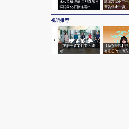
水位跌破纪录 二战沉船与
韩国高温创百年
猛犸象化石接连露出
警告停止一切户
视听推荐
【不唯一答案】不止“养
【特别呈现】寻
老”
有意思的生活方