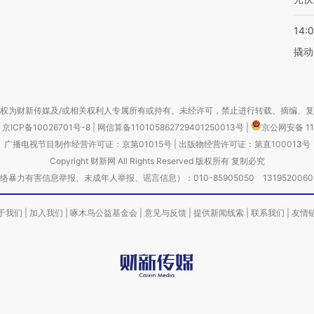
14:
撬动
权为财新传媒及/或相关权利人专属所有或持有。未经许可，禁止进行转载、摘编、
京ICP备10026701号-8
|
网信算备110105862729401250013号
|
京公网安备 11
广播电视节目制作经营许可证：京第01015号
|
出版物经营许可证：第直100013号
Copyright 财新网 All Rights Reserved 版权所有 复制必究
害信息举报、未成年人举报、谣言信息）：010-85905050 13195200605 举报邮
于我们
|
加入我们
|
啄木鸟公益基金会
|
意见与反馈
|
提供新闻线索
|
联系我们
|
友情