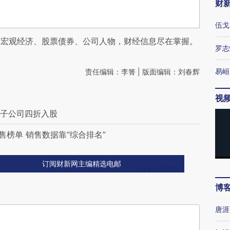
财
伍戈
阅宏观经济、股票债券、公司人物，财经信息尽在掌握。
罗志
易峘
责任编辑：李箐 | 版面编辑：刘春辉
视
商子公司四折入股
售榜单 销售数据靠“综合排名”
订阅财新网主编精选电邮
博
唐涯