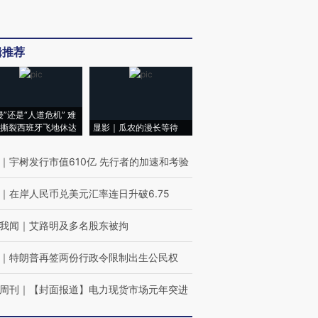
辑推荐
侵”还是“人道危机” 难
撕裂西班牙飞地休达
显影｜瓜农的漫长等待
｜
宇树发行市值610亿 先行者的加速和考验
｜
在岸人民币兑美元汇率连日升破6.75
我闻
｜
艾路明及多名股东被拘
｜
特朗普再签两份行政令限制出生公民权
周刊
｜
【封面报道】电力现货市场元年突进