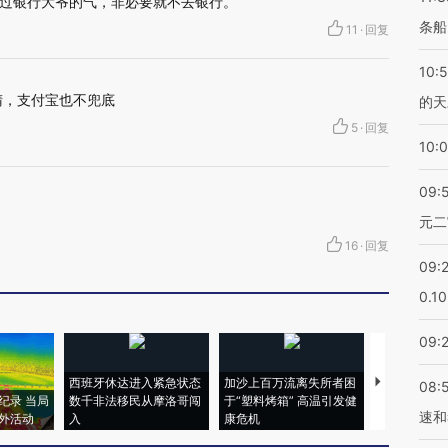
过银行大爷的气，非必要就不去银行。
条船
11
·
回复
10:
睛，支付宝也不兜底
的天
5
·
回复
10:
09:
元二
16
·
回复
09:
0.1
09:
西班牙休达进入紧急状态
加沙上百万流离失所者困
视线｜HYR
08:
纪录 当局
数千非法移民从摩洛哥闯
于“塑料烤箱” 高温引发健
术：是什么
速和
外活动
入
康危机
心“花钱找虐