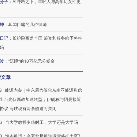
分子
：
AI冲击之下，年轻人与高学历女性更
坤
：
耳闻目睹的几位律师
日记
：
长护险覆盖全国 筹资和服务给予将持
码
波
：
“沉睡”的10万亿元公积金
新文章
3
能源内参｜中东局势催化东南亚能源焦虑
出台光伏新政加速转型；伊朗称与阿曼接近
协议 海峡现有两条航道将关闭
6
当大学教授变临时工，大学还是大学吗
8
海杰航运：今夏北极航道运营将扩大至7