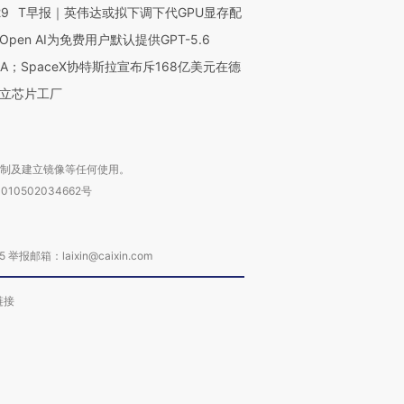
29
T早报｜英伟达或拟下调下代GPU显存配
Open AI为免费用户默认提供GPT-5.6
NA；SpaceX协特斯拉宣布斥168亿美元在德
进第四届链博
【商旅对话】华住集团
立芯片工厂
技“链”接产
【特别呈现】寻找100种
CFO：不靠规模取胜，华
【特别呈
有意思的生活方式·第三对
住三大增长引擎是什么？
有意思的
复制及建立镜像等任何使用。
010502034662号
箱：laixin@caixin.com
链接