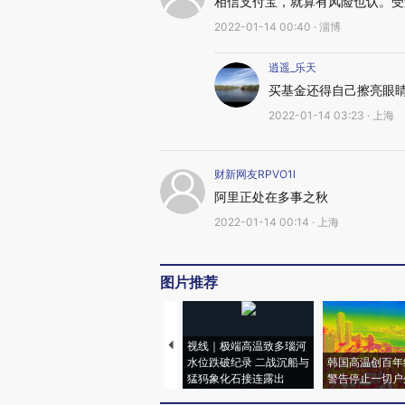
相信支付宝，就算有风险也认。受
2022-01-14 00:40 · 淄博
逍遥_乐天
买基金还得自己擦亮眼
2022-01-14 03:23 · 上海
财新网友RPVO1l
阿里正处在多事之秋
2022-01-14 00:14 · 上海
图片推荐
视线｜极端高温致多瑙河
水位跌破纪录 二战沉船与
韩国高温创百年
猛犸象化石接连露出
警告停止一切户