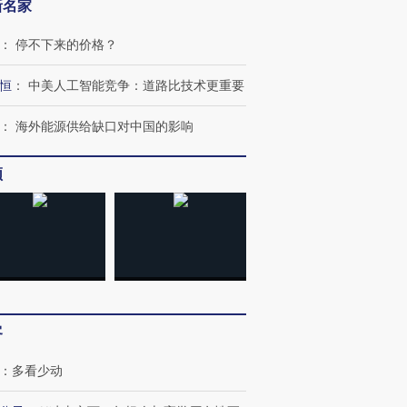
新名家
：
停不下来的价格？
恒
：
中美人工智能竞争：道路比技术更重要
：
海外能源供给缺口对中国的影响
频
客
：
多看少动