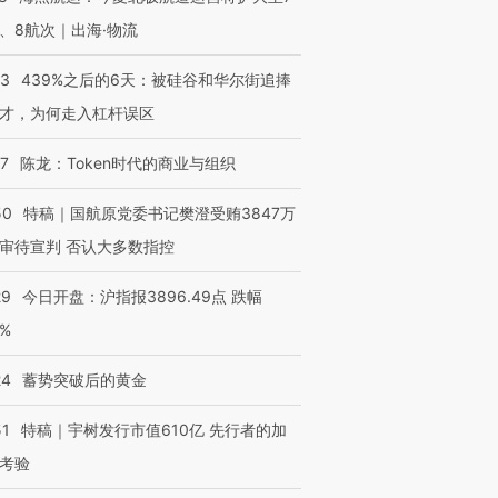
、8航次｜出海·物流
53
439%之后的6天：被硅谷和华尔街追捧
才，为何走入杠杆误区
07
陈龙：Token时代的商业与组织
50
特稿｜国航原党委书记樊澄受贿3847万
审待宣判 否认大多数指控
29
今日开盘：沪指报3896.49点 跌幅
0%
24
蓄势突破后的黄金
OX的吸金
马航飞行员跨国走私7万
视线｜被称为“蟑螂”的印
51
特稿｜宇树发行市值610亿 先行者的加
让中产们甘
粒摇头丸 尿检体内含3种
度Z世代 用街头抗争将教
秘鲁纳斯
考验
”？
毒品
育部长拱下台
13人遇难