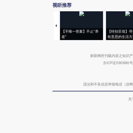
视听推荐
【不唯一答案】不止“养
【特别呈现】寻
老”
有意思的生活方
财新网所刊载内容之知识产
京ICP证090880号
违法和不良信息举报电话（涉网络暴力有
关