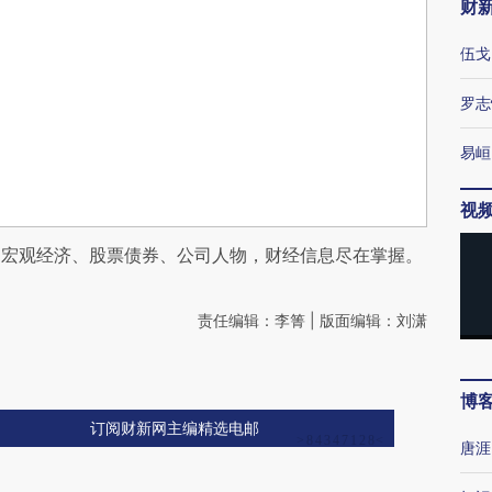
财
伍戈
罗志
易峘
视
阅宏观经济、股票债券、公司人物，财经信息尽在掌握。
责任编辑：李箐 | 版面编辑：刘潇
博
订阅财新网主编精选电邮
唐涯