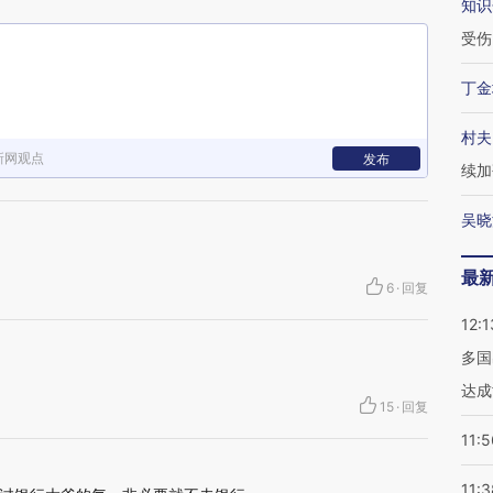
知识
受伤
丁金
村夫
新网观点
发布
续加
吴晓
最
6
·
回复
12:1
多国
达成
15
·
回复
11:5
11:3