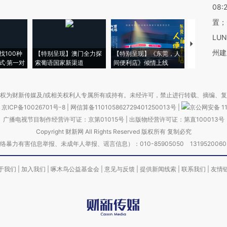
08:
置；
LU
【推广】走
州建
找100种
【特别呈现】澳门全力探
【特别呈现】《东莞，人
会，让数智科
式·第一对
索葡语国家新渠道
间便利店》倾情上线
业
权为财新传媒及/或相关权利人专属所有或持有。未经许可，禁止进行转载、摘编、
京ICP备10026701号-8
|
网信算备110105862729401250013号
|
京公网安备 11
广播电视节目制作经营许可证：京第01015号
|
出版物经营许可证：第直100013号
Copyright 财新网 All Rights Reserved 版权所有 复制必究
害信息举报、未成年人举报、谣言信息）：010-85905050 13195200605 举报邮
于我们
|
加入我们
|
啄木鸟公益基金会
|
意见与反馈
|
提供新闻线索
|
联系我们
|
友情