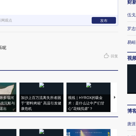
财
伍戈
新网观点
发布
罗志
易峘
系呢
·
回复
视
致多瑙河
加沙上百万流离失所者困
视线｜HYROX的吸金
马航飞行员
二战沉船与
于“塑料烤箱” 高温引发健
术：是什么让中产们甘
粒摇头丸 尿
露出
康危机
心“花钱找虐”？
毒品
博
唐涯