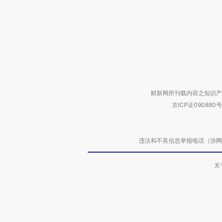
财新网所刊载内容之知识产
京ICP证090880号
违法和不良信息举报电话（涉网络暴力有
关