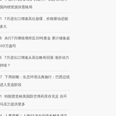
国内锂资源供需格局
1
7月进出口增速高位放缓，价格驱动还能
多久
8
央行7月继续增持近20吨黄金 累计储备超
600万盎司
5
7月进出口增速从高位略有回落 涨价动力
持续？
07
下周前瞻：生态环境法典施行；巴西总统
进入竞选阶段
1
特朗普坚称美国防空弹药库存充足 但不
乌克兰提供更多
24
人事观察｜上海55岁女副市长解冬进京