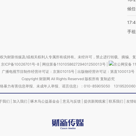
候任
17:
手祖
权为财新传媒及/或相关权利人专属所有或持有。未经许可，禁止进行转载、摘编、
京ICP备10026701号-8
|
网信算备110105862729401250013号
|
京公网安备 11
广播电视节目制作经营许可证：京第01015号
|
出版物经营许可证：第直100013号
Copyright 财新网 All Rights Reserved 版权所有 复制必究
害信息举报、未成年人举报、谣言信息）：010-85905050 13195200605 举报邮
于我们
|
加入我们
|
啄木鸟公益基金会
|
意见与反馈
|
提供新闻线索
|
联系我们
|
友情