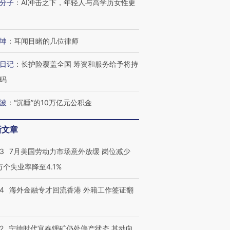
分子
：
AI冲击之下，年轻人与高学历女性更
进第四届链博
【商旅对话】华住集团
技“链”接产
【特别呈现】寻找100种
CFO：不靠规模取胜，华
【特别呈
有意思的生活方式·第三对
住三大增长引擎是什么？
有意思的
坤
：
耳闻目睹的几位律师
日记
：
长护险覆盖全国 筹资和服务给予将持
码
波
：
“沉睡”的10万亿元公积金
新文章
43
7月美国劳动力市场意外放缓 岗位减少
3万个失业率降至4.1%
14
海外金融专才回流香港 外籍工作签证翻
2
宁德时代宜春锂矿仍处停产状态 其动向