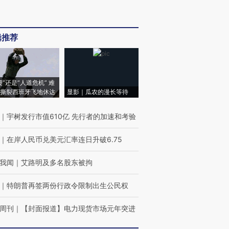
辑推荐
侵”还是“人道危机” 难
撕裂西班牙飞地休达
显影｜瓜农的漫长等待
｜
宇树发行市值610亿 先行者的加速和考验
｜
在岸人民币兑美元汇率连日升破6.75
我闻
｜
艾路明及多名股东被拘
｜
特朗普再签两份行政令限制出生公民权
周刊
｜
【封面报道】电力现货市场元年突进