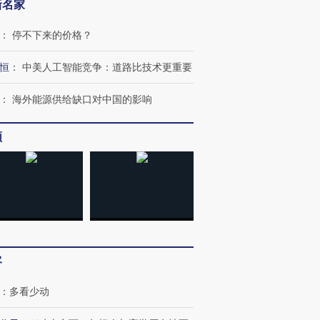
新名家
：
停不下来的价格？
恒
：
中美人工智能竞争：道路比技术更重要
：
海外能源供给缺口对中国的影响
频
跨国走私7万
视线｜被称为“蟑螂”的印
视线｜“入侵”还是“人道危
检体内含3种
度Z世代 用街头抗争将教
机”？难民潮撕裂西班牙
秘鲁纳斯
育部长拱下台
飞地休达
13人遇难
客
：
多看少动