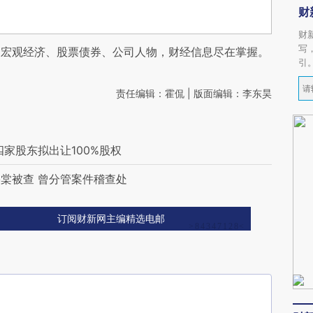
财
财
写
阅宏观经济、股票债券、公司人物，财经信息尽在掌握。
引
责任编辑：霍侃 | 版面编辑：李东昊
家股东拟出让100%股权
棠被查 曾分管案件稽查处
订阅财新网主编精选电邮