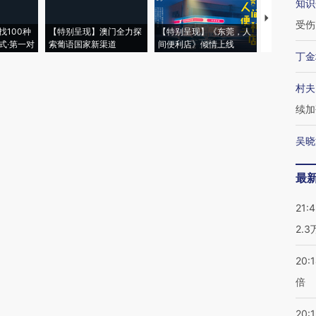
知识
【推广】走
受伤
找100种
【特别呈现】澳门全力探
【特别呈现】《东莞，人
会，让数智科
式·第一对
索葡语国家新渠道
间便利店》倾情上线
业
丁金
村夫
续加
吴晓
最
21:
2.
20:
倍
20:1