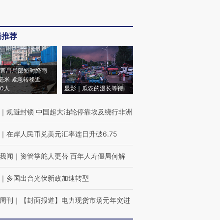
辑推荐
宜昌局部短时降雨
8毫米 紧急转移近
00人
显影｜瓜农的漫长等待
｜
规避封锁 中国超大油轮停靠埃及绕行非洲
｜
在岸人民币兑美元汇率连日升破6.75
我闻
｜
资管掌舵人更替 百年人寿僵局何解
｜
多国出台光伏新政加速转型
周刊
｜
【封面报道】电力现货市场元年突进