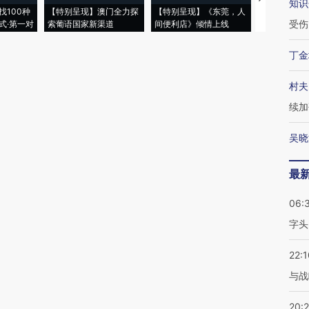
知识
找100种
【特别呈现】澳门全力探
【特别呈现】《东莞，人
会，让数智科
受伤
式·第一对
索葡语国家新渠道
间便利店》倾情上线
业
丁金
村夫
续加
吴晓
最
06:
字头
22:1
与战
20: