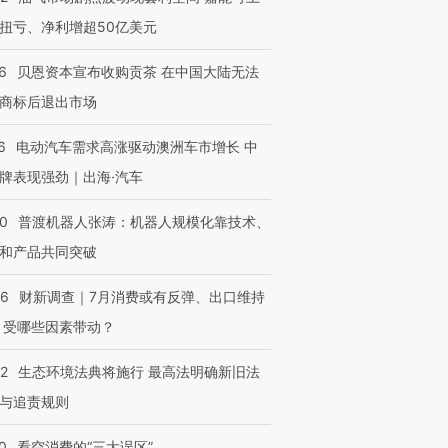
扭亏、净利增超50亿美元
6
贝恩资本宣布收购贡茶 在中国大陆无法
商标后退出市场
6
电动汽车需求高涨驱动澳洲车市增长 中
牌表现强劲｜出海·汽车
00
普渡机器人张涛：机器人规模化靠技术、
和产品共同突破
56
财新调查｜7月消费或有反弹、出口维持
 受哪些因素带动？
42
生态环境法典将施行 最高法明确新旧法
与追责规则
0
看空消费的“三大误区”