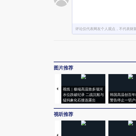
评论仅代表网友个人观点，不代表财
图片推荐
视线｜极端高温致多瑙河
水位跌破纪录 二战沉船与
韩国高温创百年
猛犸象化石接连露出
警告停止一切户
视听推荐