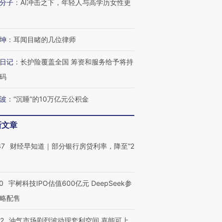
分子
：
AI冲击之下，年轻人与高学历女性更
技“链”接产
【特别呈现】寻找100种
CFO：不靠规模取胜，华
【特别呈
有意思的生活方式·第三对
住三大增长引擎是什么？
有意思的
坤
：
耳闻目睹的几位律师
日记
：
长护险覆盖全国 筹资和服务给予将持
码
波
：
“沉睡”的10万亿元公积金
新文章
37
财经早知道｜部分银行房贷利率，降至“2
0
宇树科技IPO估值600亿元 DeepSeek参
略配售
22
油气市场剧烈波动现套利空间 嘉能可上