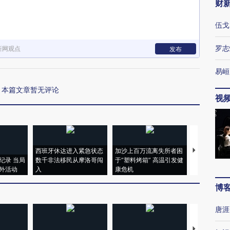
财
伍戈
罗志
新网观点
发布
易峘
本篇文章暂无评论
视
西班牙休达进入紧急状态
加沙上百万流离失所者困
视线｜HYR
纪录 当局
数千非法移民从摩洛哥闯
于“塑料烤箱” 高温引发健
术：是什么
外活动
入
康危机
心“花钱找虐
博
唐涯
【推广】走