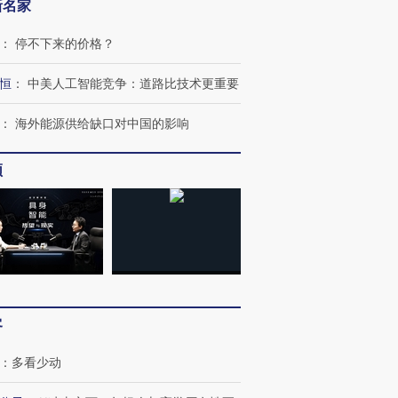
新名家
：
停不下来的价格？
恒
：
中美人工智能竞争：道路比技术更重要
：
海外能源供给缺口对中国的影响
频
OX的吸金
马航飞行员跨国走私7万
视线｜被称为“蟑螂”的印
让中产们甘
粒摇头丸 尿检体内含3种
度Z世代 用街头抗争将教
秘鲁纳斯
”？
毒品
育部长拱下台
13人遇难
客
：
多看少动
进第四届链博
【商旅对话】华住集团