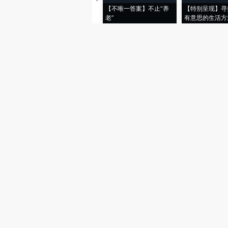
【不唯一答案】不止“养
【特别呈现】寻
老”
有意思的生活方