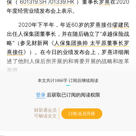
保
（
601319.SH
/
01339.HK
）董事长
罗熹
在2020
年度经营业绩发布会上表示。
2020年下半年，年近60岁的罗熹接任
缪建民
出任人保集团董事长，并在随后确立了“卓越保险战
略”（参见财新网《
人保集团换帅 太平原董事长罗
熹接任
》）。在今日的业绩发布会上，罗熹详细阐
述了他到人保后所开展的和将要开展的战略和改革
举措。
本文共计1066字 订阅后继续阅读
登录
后获取已订阅的阅读权限
财新通会员
订阅/会员升级
可畅读全文