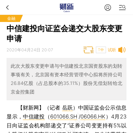
金融
中信建投向证监会递交大股东变更
申请
2020年04月24日 20:07
试听
T中
此次大股东变更申请与中信建投北京国资股东的划转
事项有关，北京国有资本经营管理中心拟将所持公司
26.84亿股（占总股本的35.11%）股份无偿划转给北
京金控集团
【财新网】（记者
岳跃
）
中国证监会公示信息
显示，
中信建投
（
601066.SH
/
06066.HK
）4月23
日向证监会机构部递交了“证券公司变更持有5%以