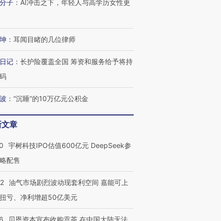
分子
：
AI冲击之下，年轻人与高学历女性更
坤
：
耳闻目睹的几位律师
日记
：
长护险覆盖全国 筹资和服务给予将持
码
波
：
“沉睡”的10万亿元公积金
新文章
0
宇树科技IPO估值600亿元 DeepSeek参
略配售
22
油气市场剧烈波动现套利空间 嘉能可上
扭亏、净利增超50亿美元
6
贝恩资本宣布收购贡茶 在中国大陆无法