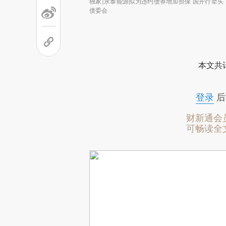
独家|永泰能源拟为违约债券增加担保 国开行牵头
债委会
本文共计
登录
后
财新通会
可畅读全