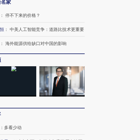
新名家
：
停不下来的价格？
恒
：
中美人工智能竞争：道路比技术更重要
：
海外能源供给缺口对中国的影响
频
OX的吸金
马航飞行员跨国走私7万
视线｜被称为“蟑螂”的印
让中产们甘
粒摇头丸 尿检体内含3种
度Z世代 用街头抗争将教
秘鲁纳斯
”？
毒品
育部长拱下台
13人遇难
客
进第四届链博
【商旅对话】华住集团
：
多看少动
技“链”接产
【特别呈现】寻找100种
CFO：不靠规模取胜，华
【特别呈
有意思的生活方式·第三对
住三大增长引擎是什么？
有意思的