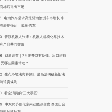
商标后退出市场
6
电动汽车需求高涨驱动澳洲车市增长 中
牌表现强劲｜出海·汽车
00
普渡机器人张涛：机器人规模化靠技术、
和产品共同突破
56
财新调查｜7月消费或有反弹、出口维持
 受哪些因素带动？
42
生态环境法典将施行 最高法明确新旧法
与追责规则
0
看空消费的“三大误区”
59
中东局势催化东南亚能源焦虑 多国出台
新政加速转型