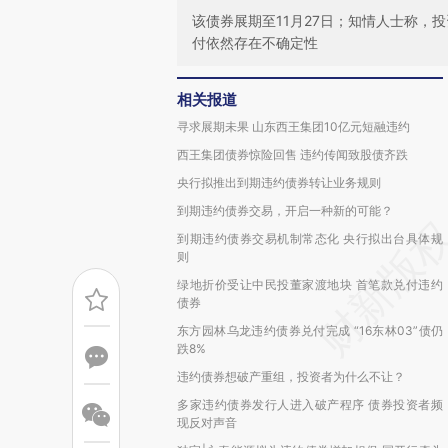
该债券展期至11月27日；知情人士称，
付依然存在不确定性
相关报道
寻求展期未果 山东西王集团10亿元短融违约
西王集团债券惊险回售 违约传闻致股债齐跌
央行拟推出到期违约债券转让业务规则
到期违约债券交易，开启一种新的可能？
到期违约债券交易机制常态化 央行拟出台具体规
则
绿地折价受让中民投董家渡地块 首笔款兑付违约
债券
东方园林乌龙违约债券兑付完成 “16东林03”债仍
跌8%
违约债券想破产重组，投资者为什么不让？
多家违约债券发行人进入破产程序 债券投资者频
现反对声音