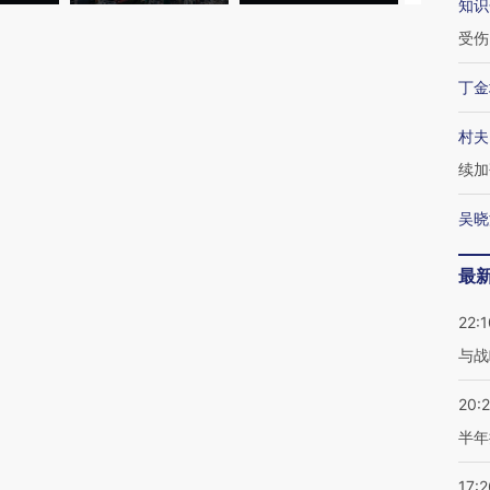
知识
受伤
丁金
村夫
续加
吴晓
最
22:1
与战
20:
半年
17:2