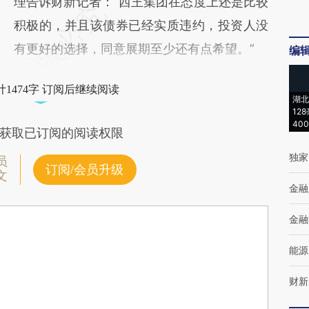
理告诉财新记者：“西王集团在态度上还是比较
积极的，并且该债券已经实质违约，投资人没
有更好的选择，同意展期至少还有点希望。”
编
1474字 订阅后继续阅读
湖北
12
40
获取已订阅的阅读权限
独家
员
订阅/会员升级
文
金融
金融
能源
财新