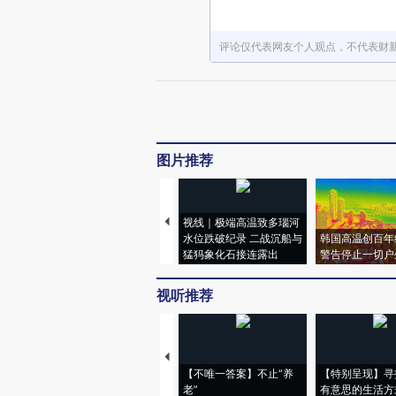
评论仅代表网友个人观点，不代表财
图片推荐
视线｜极端高温致多瑙河
水位跌破纪录 二战沉船与
韩国高温创百年
猛犸象化石接连露出
警告停止一切户
视听推荐
【不唯一答案】不止“养
【特别呈现】寻
老”
有意思的生活方