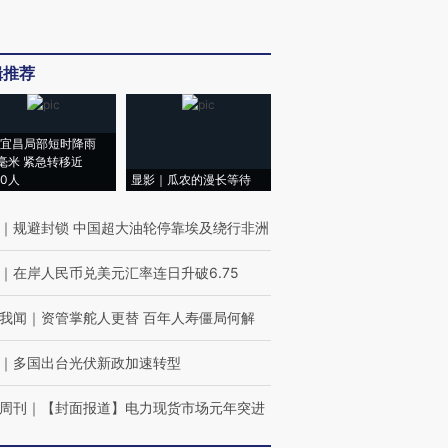
辑推荐
宜昌局部短时降雨
8毫米 紧急转移近
00人
显影｜瓜农的漫长等待
｜
规避封锁 中国超大油轮停靠埃及绕行非洲
｜
在岸人民币兑美元汇率连日升破6.75
我闻
｜
资管掌舵人更替 百年人寿僵局何解
｜
多国出台光伏新政加速转型
周刊
｜
【封面报道】电力现货市场元年突进