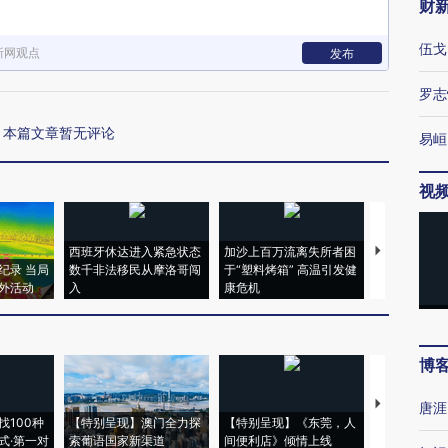
财
伍戈
新网观点
发布
罗志
本篇文章暂无评论
易峘
视
西班牙休达进入紧急状态
加沙上百万流离失所者困
视线｜HYR
纪录 当局
数千非法移民从摩洛哥闯
于“塑料烤箱” 高温引发健
术：是什么
外活动
入
康危机
心“花钱找虐
博
【推广】走
唐涯
找100种
【特别呈现】澳门全力探
【特别呈现】《东莞，人
会，让数智科
式·第一对
索葡语国家新渠道
间便利店》倾情上线
业