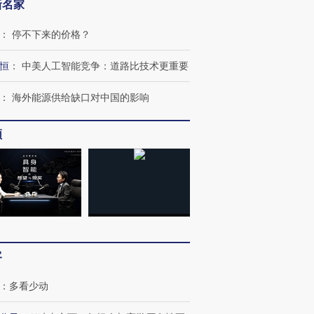
新名家
：
停不下来的价格？
恒
：
中美人工智能竞争：道路比技术更重要
：
海外能源供给缺口对中国的影响
频
客
：
多看少动