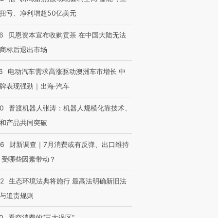
扭亏、净利增超50亿美元
6
贝恩资本宣布收购贡茶 在中国大陆无法
商标后退出市场
6
电动汽车需求高涨驱动澳洲车市增长 中
牌表现强劲｜出海·汽车
00
普渡机器人张涛：机器人规模化靠技术、
和产品共同突破
56
财新调查｜7月消费或有反弹、出口维持
 受哪些因素带动？
42
生态环境法典将施行 最高法明确新旧法
与追责规则
0
看空消费的“三大误区”