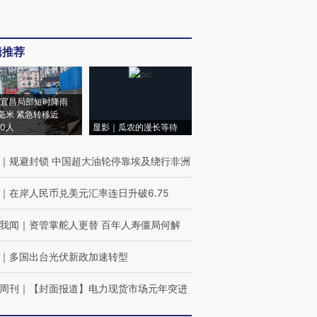
辑推荐
宜昌局部短时降雨
8毫米 紧急转移近
00人
显影｜瓜农的漫长等待
｜
规避封锁 中国超大油轮停靠埃及绕行非洲
｜
在岸人民币兑美元汇率连日升破6.75
我闻
｜
资管掌舵人更替 百年人寿僵局何解
｜
多国出台光伏新政加速转型
周刊
｜
【封面报道】电力现货市场元年突进