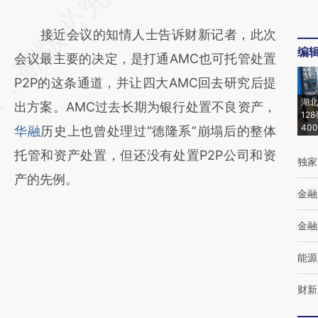
接近会议的知情人士告诉财新记者，此次
编
会议最主要的决定，是打通AMC也可托管处置
P2P的这条通道，并让四大AMC回去研究后提
湖北
出方案。AMC过去长期为银行处置不良资产，
12
40
华融
历史上也曾处理过“德隆系”崩塌后的整体
托管和资产处置，但还没有处置P2P公司和资
独家
产的先例。
金融
金融
能源
财新