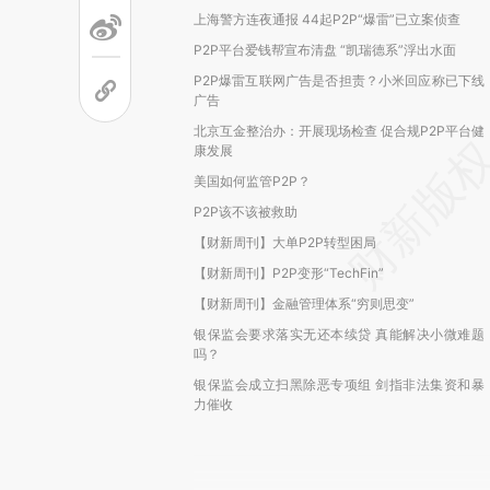
上海警方连夜通报 44起P2P“爆雷”已立案侦查
P2P平台爱钱帮宣布清盘 “凯瑞德系”浮出水面
P2P爆雷互联网广告是否担责？小米回应称已下线
广告
北京互金整治办：开展现场检查 促合规P2P平台健
康发展
美国如何监管P2P？
P2P该不该被救助
【财新周刊】大单P2P转型困局
【财新周刊】P2P变形“TechFin”
【财新周刊】金融管理体系“穷则思变”
银保监会要求落实无还本续贷 真能解决小微难题
吗？
银保监会成立扫黑除恶专项组 剑指非法集资和暴
力催收