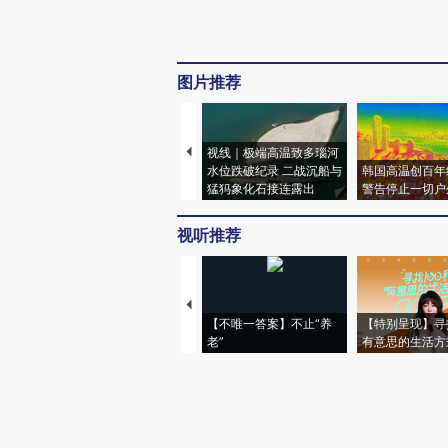
图片推荐
视线｜极端高温致多瑙河
水位跌破纪录 二战沉船与
韩国高温创百年
猛犸象化石接连露出
警告停止一切户
视听推荐
【不唯一答案】不止“养
【特别呈现】寻
老”
有意思的生活方