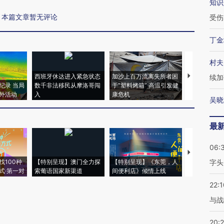
知识
本篇文章暂无评论
受伤
丁金
村夫
西班牙休达进入紧急状态
加沙上百万流离失所者困
视线｜HYR
续加
纪录 当局
数千非法移民从摩洛哥闯
于“塑料烤箱” 高温引发健
术：是什么
外活动
入
康危机
心“花钱找虐
吴晓
最
06:
【推广】走
找100种
【特别呈现】澳门全力探
【特别呈现】《东莞，人
会，让数智科
字头
式·第一对
索葡语国家新渠道
间便利店》倾情上线
业
22:1
与战
20: