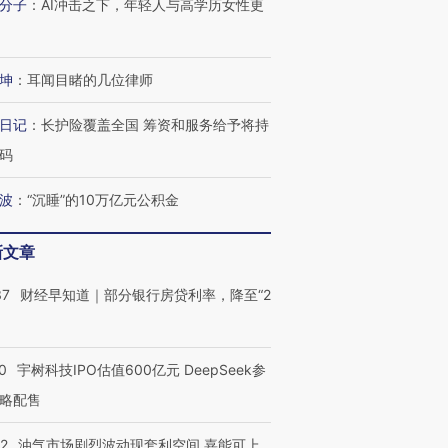
分子
：
AI冲击之下，年轻人与高学历女性更
坤
：
耳闻目睹的几位律师
日记
：
长护险覆盖全国 筹资和服务给予将持
OX的吸金
马航飞行员跨国走私7万
视线｜被称为“蟑螂”的印
码
让中产们甘
粒摇头丸 尿检体内含3种
度Z世代 用街头抗争将教
秘鲁纳斯
”？
毒品
育部长拱下台
13人遇难
波
：
“沉睡”的10万亿元公积金
新文章
37
财经早知道｜部分银行房贷利率，降至“2
进第四届链博
【商旅对话】华住集团
技“链”接产
【特别呈现】寻找100种
CFO：不靠规模取胜，华
【特别呈
有意思的生活方式·第三对
住三大增长引擎是什么？
有意思的
0
宇树科技IPO估值600亿元 DeepSeek参
略配售
22
油气市场剧烈波动现套利空间 嘉能可上