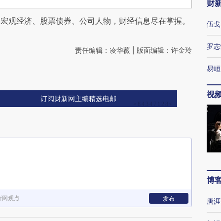
财
阅宏观经济、股票债券、公司人物，财经信息尽在掌握。
伍戈
罗志
责任编辑：凌华薇 | 版面编辑：许金玲
易峘
视
订阅财新网主编精选电邮
博
新网观点
发布
唐涯