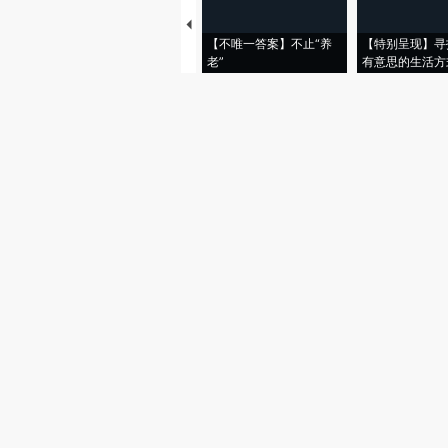
【不唯一答案】不止“养
【特别呈现】寻
老”
有意思的生活方