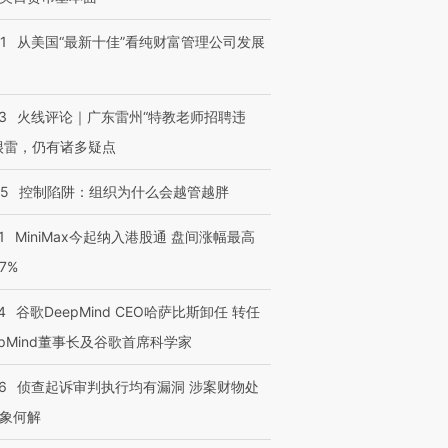
1
从美国“最新十佳”看纯财富管理公司发展
3
火线评论｜广东雷州“特教老师招聘违
很雷，仍有诸多疑点
05
控制陷阱：组织为什么会越管越胖
1
MiniMax今起纳入港股通 盘间涨幅最高
77%
4
谷歌DeepMind CEO哈萨比斯卸任 转任
epMind董事长及谷歌首席科学家
6
侦查起诉审判执行均有漏洞 涉案财物处
象何解