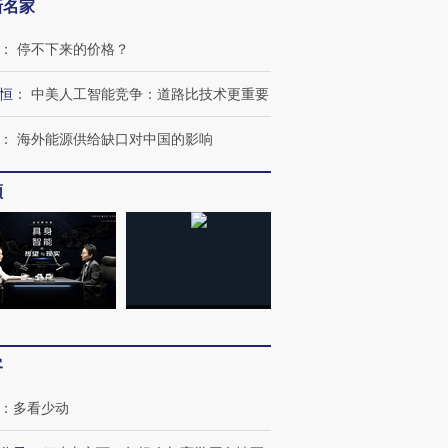
新名家
：
停不下来的价格？
恒
：
中美人工智能竞争：道路比技术更重要
：
海外能源供给缺口对中国的影响
频
跨国走私7万
视线｜HYROX的吸金
视线｜被
检体内含3种
术：是什么让中产们甘
泽连斯基密集出访美英 索
度Z世代
心“花钱找虐”？
要防空导弹“救急”
育部长拱
客
：
多看少动