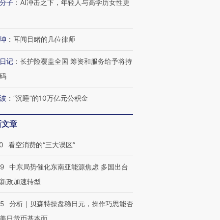
分子
：
AI冲击之下，年轻人与高学历女性更
进第四届链博
【商旅对话】华住集团
技“链”接产
【特别呈现】寻找100种
CFO：不靠规模取胜，华
【特别呈
有意思的生活方式·第三对
住三大增长引擎是什么？
有意思的
坤
：
耳闻目睹的几位律师
日记
：
长护险覆盖全国 筹资和服务给予将持
码
波
：
“沉睡”的10万亿元公积金
新文章
0
看空消费的“三大误区”
59
中东局势催化东南亚能源焦虑 多国出台
新政加速转型
05
分析｜贝森特操盘稳日元，操作巧思能否
美日货币基本面