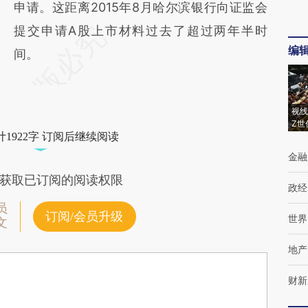
申请。这距离2015年8月哈尔滨银行向证监会
提交申请A股上市材料过去了超过两年半时
编
间。
视线
Z世
1922字 订阅后继续阅读
金融
获取已订阅的阅读权限
政经
员
订阅/会员升级
世界
文
地产
财新