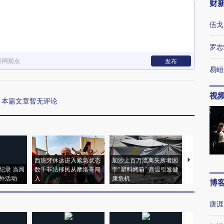
财
伍戈
罗志
新网观点
发布
易峘
视
本篇文章暂无评论
西班牙休达进入紧急状态
加沙上百万流离失所者困
马航飞行员
纪录 当局
数千非法移民从摩洛哥闯
于“塑料烤箱” 高温引发健
粒摇头丸 尿
外活动
入
康危机
毒品
博
唐涯