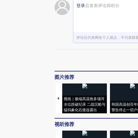
登录
后发表评论得积分
评论仅代表网友个人观点，不代表财
图片推荐
视线｜极端高温致多瑙河
水位跌破纪录 二战沉船与
韩国高温创百年
猛犸象化石接连露出
警告停止一切户
视听推荐