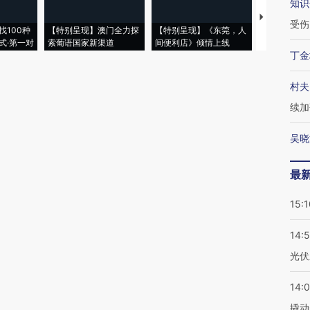
知识
【推广】走
受伤
找100种
【特别呈现】澳门全力探
【特别呈现】《东莞，人
会，让数智科
式·第一对
索葡语国家新渠道
间便利店》倾情上线
业
丁金
村夫
续加
吴晓
最
15:1
14:
光伏
14:
撬动