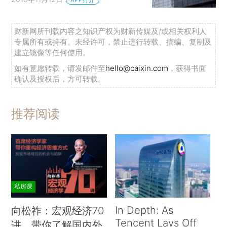
财新网所刊载内容之知识产权为财新传媒及/或相关权利人
专属所有或持有。未经许可，禁止进行转载、摘编、复制及
建立镜像等任何使用。
如有意愿转载，请发邮件至
hello@caixin.com
，获得书面
确认及授权后，方可转载。
推荐阅读
私房课
In Depth: As
向松祚：宏观经济70
Tencent Lays Off
讲，带你了解国内外