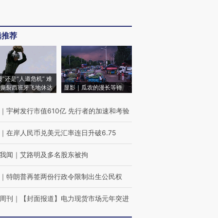
辑推荐
侵”还是“人道危机” 难
撕裂西班牙飞地休达
显影｜瓜农的漫长等待
｜
宇树发行市值610亿 先行者的加速和考验
｜
在岸人民币兑美元汇率连日升破6.75
我闻
｜
艾路明及多名股东被拘
｜
特朗普再签两份行政令限制出生公民权
周刊
｜
【封面报道】电力现货市场元年突进