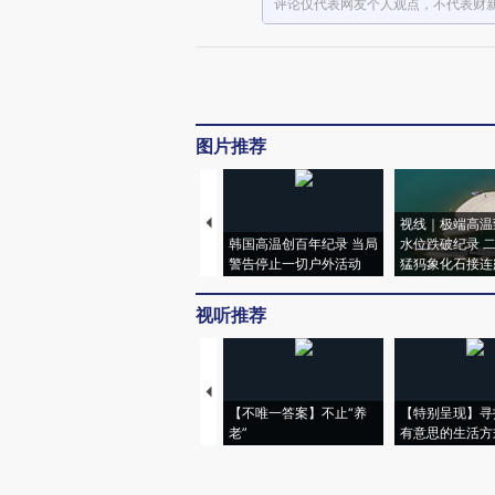
评论仅代表网友个人观点，不代表财
图片推荐
视线｜极端高温
韩国高温创百年纪录 当局
水位跌破纪录 
警告停止一切户外活动
猛犸象化石接连
视听推荐
【不唯一答案】不止“养
【特别呈现】寻
老”
有意思的生活方