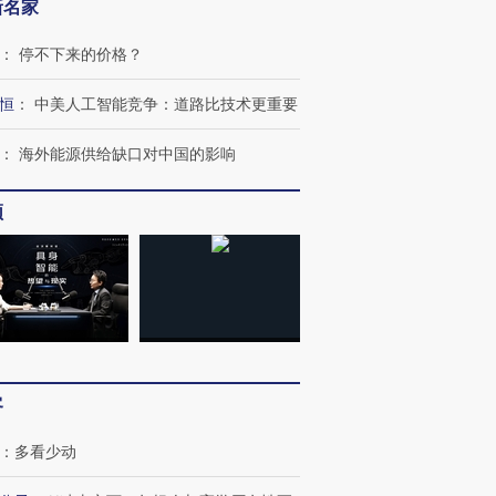
新名家
：
停不下来的价格？
恒
：
中美人工智能竞争：道路比技术更重要
：
海外能源供给缺口对中国的影响
频
客
：
多看少动