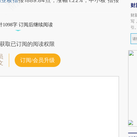
创业板指
报1889.84点，涨幅1.22%；中小板 指报
财
财
写
1098字 订阅后继续阅读
引
获取已订阅的阅读权限
员
订阅/会员升级
文