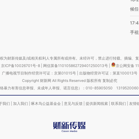
候任
17:
手祖
权为财新传媒及/或相关权利人专属所有或持有。未经许可，禁止进行转载、摘编、
京ICP备10026701号-8
|
网信算备110105862729401250013号
|
京公网安备 11
广播电视节目制作经营许可证：京第01015号
|
出版物经营许可证：第直100013号
Copyright 财新网 All Rights Reserved 版权所有 复制必究
害信息举报、未成年人举报、谣言信息）：010-85905050 13195200605 举报邮
于我们
|
加入我们
|
啄木鸟公益基金会
|
意见与反馈
|
提供新闻线索
|
联系我们
|
友情