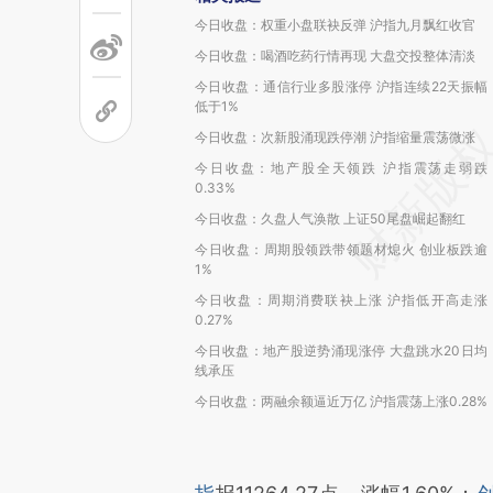
今日收盘：权重小盘联袂反弹 沪指九月飘红收官
今日收盘：喝酒吃药行情再现 大盘交投整体清淡
今日收盘：通信行业多股涨停 沪指连续22天振幅
低于1%
今日收盘：次新股涌现跌停潮 沪指缩量震荡微涨
今日收盘：地产股全天领跌 沪指震荡走弱跌
0.33%
今日收盘：久盘人气涣散 上证50尾盘崛起翻红
今日收盘：周期股领跌带领题材熄火 创业板跌逾
1%
今日收盘：周期消费联袂上涨 沪指低开高走涨
0.27%
今日收盘：地产股逆势涌现涨停 大盘跳水20日均
线承压
今日收盘：两融余额逼近万亿 沪指震荡上涨0.28%