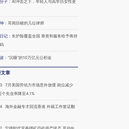
分子
：
AI冲击之下，年轻人与高学历女性更
坤
：
耳闻目睹的几位律师
日记
：
长护险覆盖全国 筹资和服务给予将持
码
波
：
“沉睡”的10万亿元公积金
跨国走私7万
视线｜被称为“蟑螂”的印
视线｜“入侵”还是“人道危
检体内含3种
度Z世代 用街头抗争将教
机”？难民潮撕裂西班牙
秘鲁纳斯
育部长拱下台
飞地休达
13人遇难
新文章
43
7月美国劳动力市场意外放缓 岗位减少
3万个失业率降至4.1%
进第四届链博
【商旅对话】华住集团
14
海外金融专才回流香港 外籍工作签证翻
技“链”接产
【特别呈现】寻找100种
CFO：不靠规模取胜，华
【特别呈
有意思的生活方式·第三对
住三大增长引擎是什么？
有意思的
2
宁德时代宜春锂矿仍处停产状态 其动向