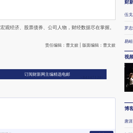
财
伍戈
阅宏观经济、股票债券、公司人物，财经数据尽在掌握。
罗志
易峘
责任编辑：曹文姣 | 版面编辑：曹文姣
视
订阅财新网主编精选电邮
博
唐涯