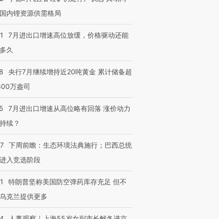
国内锂资源供需格局
1
7月进出口增速高位放缓，价格驱动还能
多久
8
央行7月继续增持近20吨黄金 累计储备超
600万盎司
5
7月进出口增速从高位略有回落 涨价动力
持续？
07
下周前瞻：生态环境法典施行；巴西总统
进入竞选阶段
1
特朗普坚称美国防空弹药库存充足 但不
乌克兰提供更多
24
人事观察｜上海55岁女副市长解冬进京