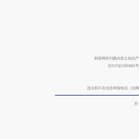
财新网所刊载内容之知识产
京ICP证090880号
违法和不良信息举报电话（涉网络暴力有
关