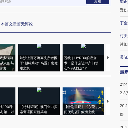
新网观点
知识
发布
受伤
丁金
本篇文章暂无评论
村夫
续加
吴晓
致多瑙河
加沙上百万流离失所者困
视线｜HYROX的吸金
马航飞行员
二战沉船与
于“塑料烤箱” 高温引发健
术：是什么让中产们甘
粒摇头丸 尿
露出
康危机
心“花钱找虐”？
毒品
最
21:
2.
【推广】走
20:
找100种
【特别呈现】澳门全力探
【特别呈现】《东莞，人
会，让数智科
式·第一对
索葡语国家新渠道
间便利店》倾情上线
业
倍
20:1