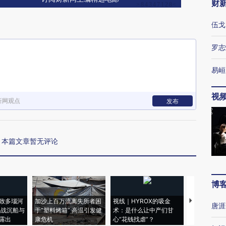
财
伍戈
罗志
易峘
视
新网观点
发布
本篇文章暂无评论
博
致多瑙河
加沙上百万流离失所者困
视线｜HYROX的吸金
马航飞行员
唐涯
二战沉船与
于“塑料烤箱” 高温引发健
术：是什么让中产们甘
粒摇头丸 尿
露出
康危机
心“花钱找虐”？
毒品