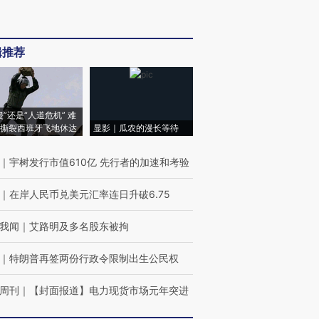
辑推荐
侵”还是“人道危机” 难
撕裂西班牙飞地休达
显影｜瓜农的漫长等待
｜
宇树发行市值610亿 先行者的加速和考验
｜
在岸人民币兑美元汇率连日升破6.75
我闻
｜
艾路明及多名股东被拘
｜
特朗普再签两份行政令限制出生公民权
周刊
｜
【封面报道】电力现货市场元年突进