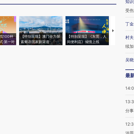
知识
受伤
丁金
【推广】走
找100种
【特别呈现】澳门全力探
【特别呈现】《东莞，人
会，让数智科
村夫
式·第一对
索葡语国家新渠道
间便利店》倾情上线
业
续加
吴晓
最
14:
13:
分事
12:
涉罪