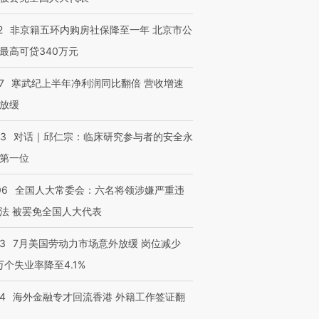
2
非京籍五环内购房社保降至一年 北京市公
最高可贷340万元
7
寒武纪上半年净利润同比翻倍 营收增速
放缓
53
对话｜邱仁宗：临床研究参与者的安全永
第一位
06
全国人大常委会：六名将领涉嫌严重违
法 被罢免全国人大代表
43
7月美国劳动力市场意外放缓 岗位减少
3万个失业率降至4.1%
14
海外金融专才回流香港 外籍工作签证翻