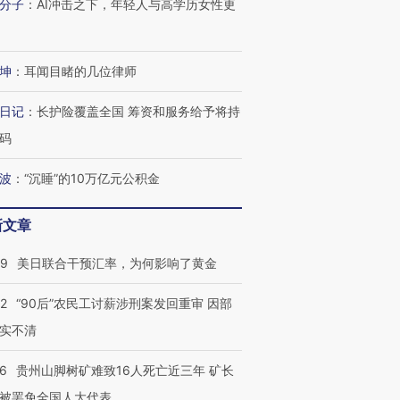
分子
：
AI冲击之下，年轻人与高学历女性更
坤
：
耳闻目睹的几位律师
进第四届链博
【商旅对话】华住集团
技“链”接产
【特别呈现】寻找100种
CFO：不靠规模取胜，华
【特别呈
日记
：
长护险覆盖全国 筹资和服务给予将持
有意思的生活方式·第三对
住三大增长引擎是什么？
有意思的
码
波
：
“沉睡”的10万亿元公积金
新文章
09
美日联合干预汇率，为何影响了黄金
32
“90后”农民工讨薪涉刑案发回重审 因部
实不清
36
贵州山脚树矿难致16人死亡近三年 矿长
被罢免全国人大代表