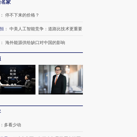
新名家
：
停不下来的价格？
恒
：
中美人工智能竞争：道路比技术更重要
：
海外能源供给缺口对中国的影响
频
客
跨国走私7万
视线｜被称为“蟑螂”的印
视线｜“入侵”还是“人道危
：
多看少动
检体内含3种
度Z世代 用街头抗争将教
机”？难民潮撕裂西班牙
秘鲁纳斯
育部长拱下台
飞地休达
13人遇难