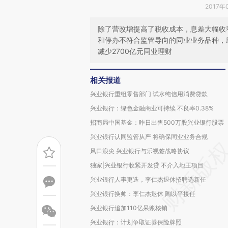
2017年
除了营改增提高了税收成本，息差大幅收
和停办不符合监管导向的同业业务品种，
减少2700亿元同业理财
相关报道
兴业银行重组零售部门 试水纯信用消费贷款
兴业银行：绿色金融商业可持续 不良率0.38%
招商局中国基金：昨日出售500万股兴业银行股票
兴业银行认同监管从严 将确保同业业务合规
风口浪尖 兴业银行与乐视签战略协议
独家|兴业银行收紧开发贷 不介入地王项目
兴业银行人事更迭，李仁杰退休招聘选新任
兴业银行换帅：李仁杰退休 陶以平接任
兴业银行追加110亿呆账核销
兴业银行：计划争取证券保险牌照