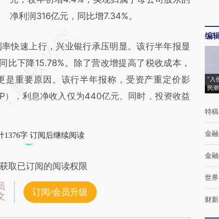
净利润316亿元，同比增7.34%。
编
率快速上行，兴业银行承压明显。该行半年报显
同比下降15.78%。除了营改增提高了税收成本，
更是重要原因。该行半年报称，受资产重定价影
“入
民潮
P），利息净收入仅为440亿元。同时，投资收益
特稿
金融
1376字 订阅后继续阅读
金融
获取已订阅的阅读权限
世界
员
订阅/会员升级
文
财新