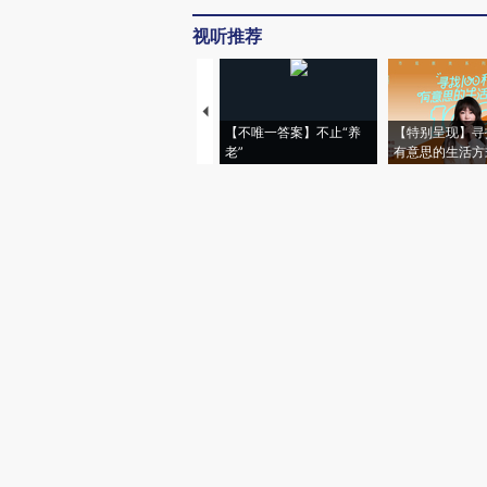
视听推荐
【不唯一答案】不止“养
【特别呈现】寻
老”
有意思的生活方