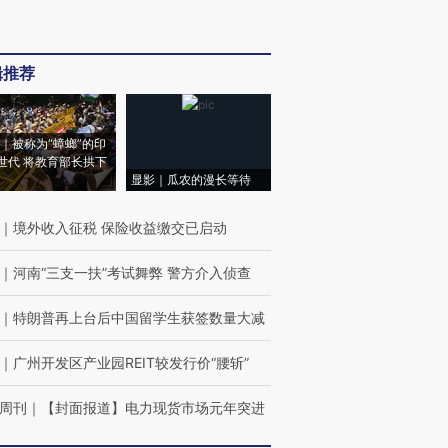
辑推荐
｜被称为“蟑螂”的印
世代 将教育部长拱下
显影｜瓜农的漫长等待
｜
境外收入征税 保险收益缴交已启动
｜
河南“三支一扶”考试舞弊 警方介入侦查
｜
特朗普再上台后中国留学生获签数量大减
｜
广州开发区产业园REIT较发行价“腰斩”
周刊
｜
【封面报道】电力现货市场元年突进