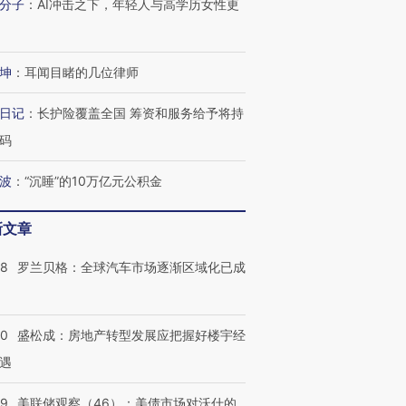
分子
：
AI冲击之下，年轻人与高学历女性更
技“链”接产
【特别呈现】寻找100种
CFO：不靠规模取胜，华
【特别呈
有意思的生活方式·第三对
住三大增长引擎是什么？
有意思的
坤
：
耳闻目睹的几位律师
日记
：
长护险覆盖全国 筹资和服务给予将持
码
波
：
“沉睡”的10万亿元公积金
新文章
58
罗兰贝格：全球汽车市场逐渐区域化已成
50
盛松成：房地产转型发展应把握好楼宇经
遇
39
美联储观察（46）：美债市场对沃什的