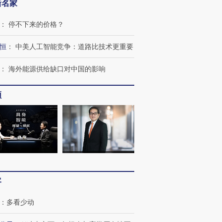
新名家
：
停不下来的价格？
恒
：
中美人工智能竞争：道路比技术更重要
：
海外能源供给缺口对中国的影响
频
跨国走私7万
视线｜HY
检体内含3种
泽连斯基密集出访美英 索
秘鲁纳斯卡观光飞机坠毁
术：是什
要防空导弹“救急”
13人遇难
心“花钱找
客
：
多看少动
进第四届链博
【商旅对话】华住集团