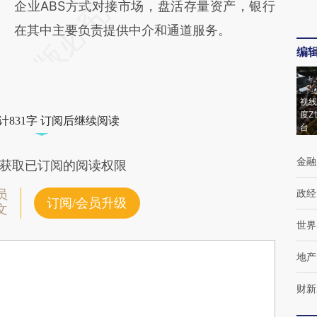
企业ABS方式对接市场，盘活存量资产，银行
在其中主要负责提供中介和通道服务。
编
视线
度Z
计831字 订阅后继续阅读
台
金融
获取已订阅的阅读权限
政经
员
订阅/会员升级
文
世界
地产
财新