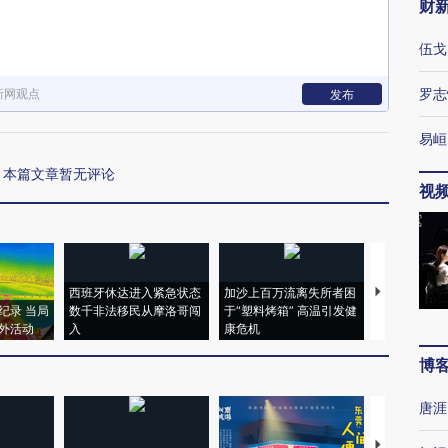
财
伍戈
罗志
新网观点
发布
易峘
本篇文章暂无评论
视
西班牙休达进入紧急状态
加沙上百万流离失所者困
马航飞行员
纪录 当局
数千非法移民从摩洛哥闯
于“塑料烤箱” 高温引发健
粒摇头丸 尿
外活动
入
康危机
毒品
博
唐涯
【推广】走