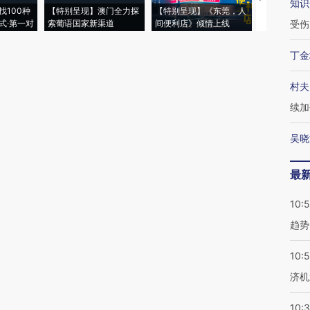
知识
找100种
【特别呈现】澳门全力探
【特别呈现】《东莞，人
会，让数智科
式·第一对
索葡语国家新渠道
间便利店》倾情上线
业
受伤
丁金
村夫
续加
吴晓
最
10:
趋势
10:
济机
10: