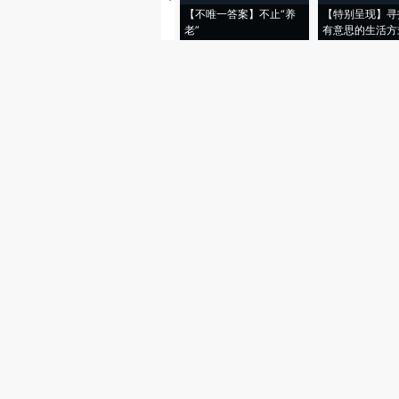
【不唯一答案】不止“养
【特别呈现】寻
老”
有意思的生活方