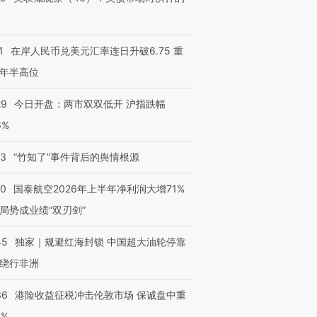
1
在岸人民币兑美元汇率连日升破6.75 重
年半高位
29
今日开盘：两市双双低开 沪指跌幅
6%
13
“竹知了”事件背后的舆情根源
10
国泰航空2026年上半年净利润大增71%
局势成业绩“双刃剑”
45
独家｜规避红海封锁 中国超大油轮停靠
绕行非洲
36
港险收益征税冲击伦敦市场 保诚盘中重
3%