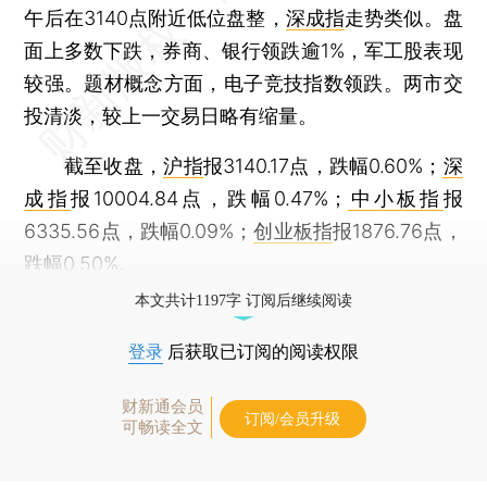
午后在3140点附近低位盘整，
深成指
走势类似。盘
面上多数下跌，券商、银行领跌逾1%，军工股表现
较强。题材概念方面，电子竞技指数领跌。两市交
投清淡，较上一交易日略有缩量。
截至收盘，
沪指
报3140.17点，跌幅0.60%；
深
成指
报10004.84点，跌幅0.47%；
中小板指
报
6335.56点，跌幅0.09%；
创业板指
报1876.76点，
跌幅0.50%。
本文共计1197字 订阅后继续阅读
登录
后获取已订阅的阅读权限
财新通会员
订阅/会员升级
可畅读全文