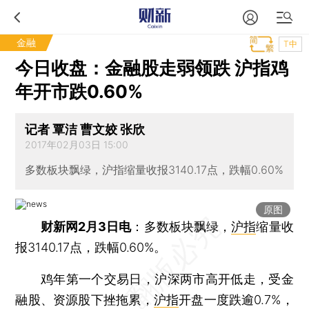
金融
T中
今日收盘：金融股走弱领跌 沪指鸡
年开市跌0.60%
记者 覃洁 曹文姣 张欣
2017年02月03日 15:00
多数板块飘绿，沪指缩量收报3140.17点，跌幅0.60%
原图
财新网2月3日电
：多数板块飘绿，
沪指
缩量收
报3140.17点，跌幅0.60%。
鸡年第一个交易日，沪深两市高开低走，受金
融股、资源股下挫拖累，
沪指
开盘一度跌逾0.7%，