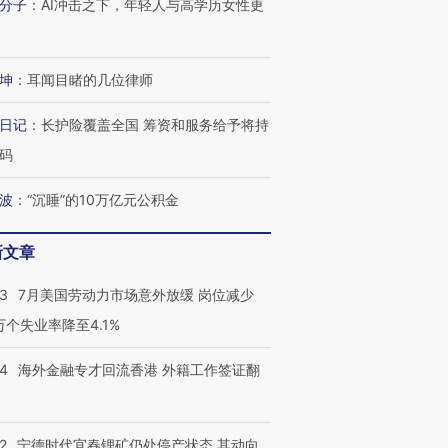
分子
：
AI冲击之下，年轻人与高学历女性更
坤
：
耳闻目睹的几位律师
日记
：
长护险覆盖全国 筹资和服务给予将持
码
跨国走私7万
视线｜被称为“蟑螂”的印
视线｜“入侵”还是“人道危
检体内含3种
度Z世代 用街头抗争将教
机”？难民潮撕裂西班牙
秘鲁纳斯
波
：
“沉睡”的10万亿元公积金
育部长拱下台
飞地休达
13人遇难
新文章
43
7月美国劳动力市场意外放缓 岗位减少
进第四届链博
【商旅对话】华住集团
3万个失业率降至4.1%
技“链”接产
【特别呈现】寻找100种
CFO：不靠规模取胜，华
【特别呈
有意思的生活方式·第三对
住三大增长引擎是什么？
有意思的
14
海外金融专才回流香港 外籍工作签证翻
2
宁德时代宜春锂矿仍处停产状态 其动向