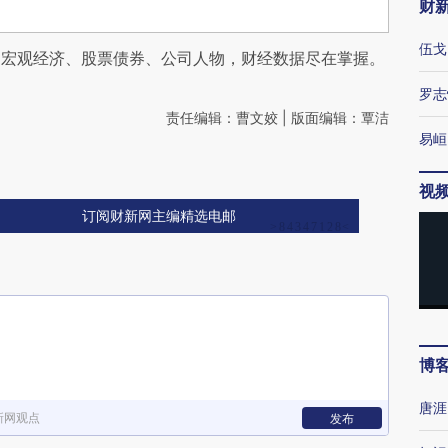
财
伍戈
阅宏观经济、股票债券、公司人物，财经数据尽在掌握。
罗志
责任编辑：曹文姣 | 版面编辑：覃洁
易峘
视
订阅财新网主编精选电邮
博
唐涯
新网观点
发布