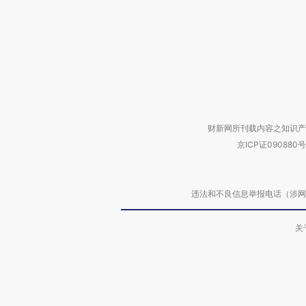
财新网所刊载内容之知识产
京ICP证090880号
违法和不良信息举报电话（涉网络暴力有
关