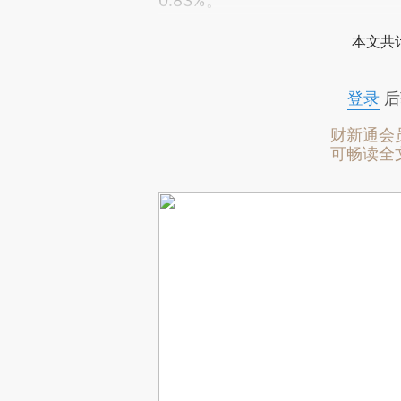
0.83%。
本文共计
登录
后
财新通会
可畅读全