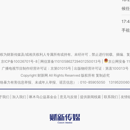
候任
17:
手祖
权为财新传媒及/或相关权利人专属所有或持有。未经许可，禁止进行转载、摘编、
京ICP备10026701号-8
|
网信算备110105862729401250013号
|
京公网安备 11
广播电视节目制作经营许可证：京第01015号
|
出版物经营许可证：第直100013号
Copyright 财新网 All Rights Reserved 版权所有 复制必究
害信息举报、未成年人举报、谣言信息）：010-85905050 13195200605 举报邮
于我们
|
加入我们
|
啄木鸟公益基金会
|
意见与反馈
|
提供新闻线索
|
联系我们
|
友情