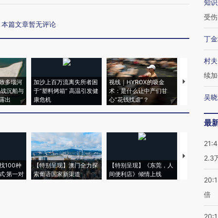
知识
受伤
本篇文章暂无评论
丁金
村夫
续加
致多瑙河
加沙上百万流离失所者困
视线｜HYROX的吸金
马航飞行员
二战沉船与
于“塑料烤箱” 高温引发健
术：是什么让中产们甘
粒摇头丸 尿
吴晓
露出
康危机
心“花钱找虐”？
毒品
最
21:
【推广】走
2.
找100种
【特别呈现】澳门全力探
【特别呈现】《东莞，人
会，让数智科
式·第一对
索葡语国家新渠道
间便利店》倾情上线
业
20:
倍
20:1