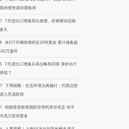
国内锂资源供需格局
1
7月进出口增速高位放缓，价格驱动还能
多久
8
央行7月继续增持近20吨黄金 累计储备超
600万盎司
5
7月进出口增速从高位略有回落 涨价动力
持续？
07
下周前瞻：生态环境法典施行；巴西总统
进入竞选阶段
1
特朗普坚称美国防空弹药库存充足 但不
乌克兰提供更多
24
人事观察｜上海55岁女副市长解冬进京