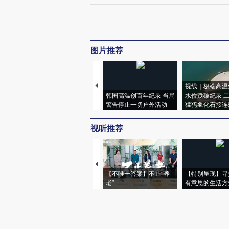
图片推荐
视线｜极端高温
韩国高温创百年纪录 当局
水位跌破纪录 
警告停止一切户外活动
猛犸象化石接连
视听推荐
【不唯一答案】不止“养
【特别呈现】寻
老”
有意思的生活方