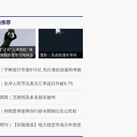
辑推荐
侵”还是“人道危机” 难
撕裂西班牙飞地休达
显影｜瓜农的漫长等待
｜
宇树发行市值610亿 先行者的加速和考验
｜
在岸人民币兑美元汇率连日升破6.75
我闻
｜
艾路明及多名股东被拘
｜
特朗普再签两份行政令限制出生公民权
周刊
｜
【封面报道】电力现货市场元年突进