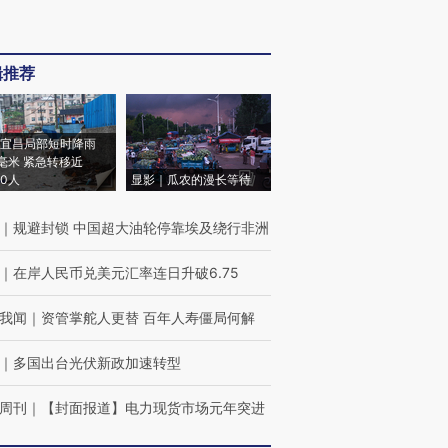
辑推荐
宜昌局部短时降雨
8毫米 紧急转移近
00人
显影｜瓜农的漫长等待
｜
规避封锁 中国超大油轮停靠埃及绕行非洲
｜
在岸人民币兑美元汇率连日升破6.75
我闻
｜
资管掌舵人更替 百年人寿僵局何解
｜
多国出台光伏新政加速转型
周刊
｜
【封面报道】电力现货市场元年突进