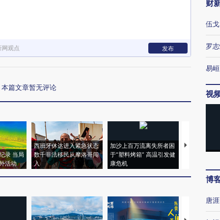
财
伍戈
罗志
新网观点
发布
易峘
本篇文章暂无评论
视
西班牙休达进入紧急状态
加沙上百万流离失所者困
视线｜HYR
纪录 当局
数千非法移民从摩洛哥闯
于“塑料烤箱” 高温引发健
术：是什么
外活动
入
康危机
心“花钱找虐
博
唐涯