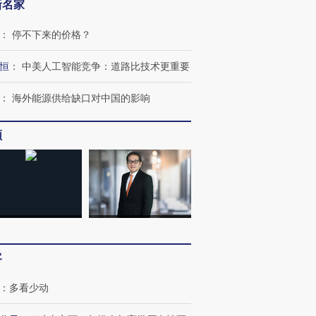
新名家
：
停不下来的价格？
恒
：
中美人工智能竞争：道路比技术更重要
：
海外能源供给缺口对中国的影响
频
OX的吸金
马航飞行员跨国走私7万
视线｜被称为“蟑螂”的印
让中产们甘
粒摇头丸 尿检体内含3种
度Z世代 用街头抗争将教
秘鲁纳斯
”？
毒品
育部长拱下台
13人遇难
客
：
多看少动