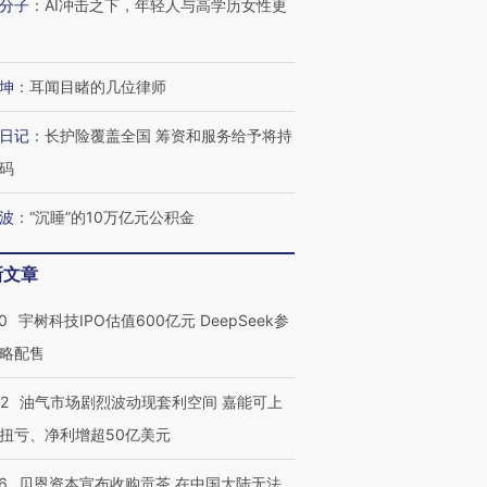
进第四届链博
【商旅对话】华住集团
分子
：
AI冲击之下，年轻人与高学历女性更
技“链”接产
【特别呈现】寻找100种
CFO：不靠规模取胜，华
【特别呈
有意思的生活方式·第三对
住三大增长引擎是什么？
有意思的
坤
：
耳闻目睹的几位律师
日记
：
长护险覆盖全国 筹资和服务给予将持
码
波
：
“沉睡”的10万亿元公积金
新文章
0
宇树科技IPO估值600亿元 DeepSeek参
略配售
22
油气市场剧烈波动现套利空间 嘉能可上
扭亏、净利增超50亿美元
6
贝恩资本宣布收购贡茶 在中国大陆无法