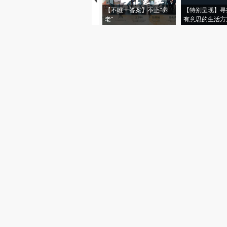
【不唯一答案】不止“养
【特别呈现】寻
老”
有意思的生活方