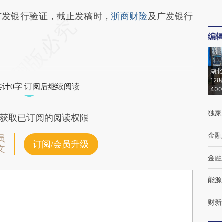
发银行验证，截止发稿时，
浙商财险
及广发银行
编
湖北
12
共计0字 订阅后继续阅读
40
独家
获取已订阅的阅读权限
金融
员
订阅/会员升级
文
金融
能源
财新