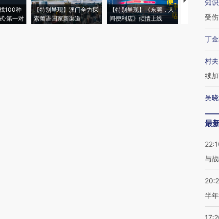
【推广】走
知识
找100种
【特别呈现】澳门全力探
【特别呈现】《东莞，人
会，让数智科
受伤
式·第一对
索葡语国家新渠道
间便利店》倾情上线
业
丁金
村夫
续加
吴晓
最
22:1
与战
20:
半年
17:2