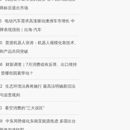
商标后退出市场
6
电动汽车需求高涨驱动澳洲车市增长 中
牌表现强劲｜出海·汽车
00
普渡机器人张涛：机器人规模化靠技术、
和产品共同突破
56
财新调查｜7月消费或有反弹、出口维持
 受哪些因素带动？
42
生态环境法典将施行 最高法明确新旧法
与追责规则
0
看空消费的“三大误区”
59
中东局势催化东南亚能源焦虑 多国出台
新政加速转型