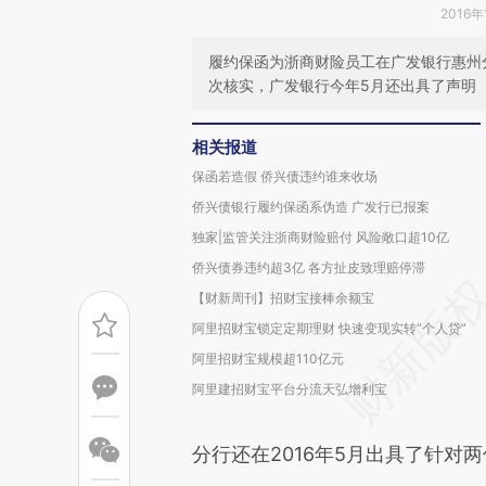
2016年
履约保函为浙商财险员工在广发银行惠州
次核实，广发银行今年5月还出具了声明
相关报道
保函若造假 侨兴债违约谁来收场
侨兴债银行履约保函系伪造 广发行已报案
独家|监管关注浙商财险赔付 风险敞口超10亿
侨兴债券违约超3亿 各方扯皮致理赔停滞
【财新周刊】招财宝接棒余额宝
阿里招财宝锁定定期理财 快速变现实转“个人贷”
阿里招财宝规模超110亿元
阿里建招财宝平台分流天弘增利宝
分行还在2016年5月出具了针对