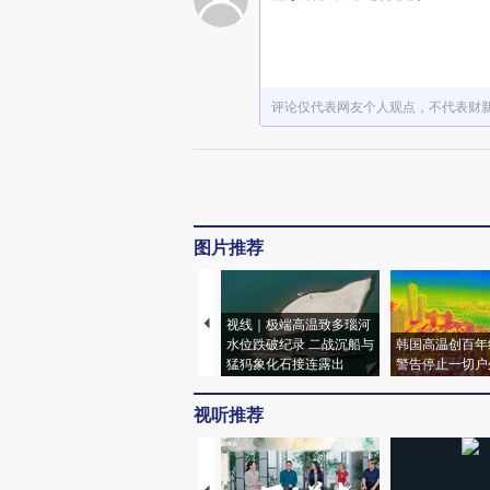
评论仅代表网友个人观点，不代表财
图片推荐
视线｜极端高温致多瑙河
水位跌破纪录 二战沉船与
韩国高温创百年
猛犸象化石接连露出
警告停止一切户
视听推荐