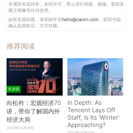
专属所有或持有。未经许可，禁止进行转载、摘编、复制及
建立镜像等任何使用。
如有意愿转载，请发邮件至
hello@caixin.com
，获得书面
确认及授权后，方可转载。
推荐阅读
私房课
In Depth: As
向松祚：宏观经济70
Tencent Lays Off
讲，带你了解国内外
Staff, Is Its ‘Winter’
经济大局
Approaching?
2022年04月06日
2022年04月01日