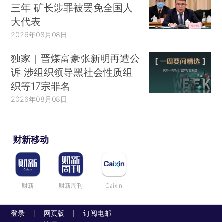
三年 矿长涉罪被罢免全国人
大代表
2026年08月08日
独家｜晋煤富豪张新明再遭公
诉 涉组织领导黑社会性质组
织等17宗罪名
2026年08月08日
财新移动
财新
财新周刊
Caixin
登录
网页版
订阅电邮
|
|