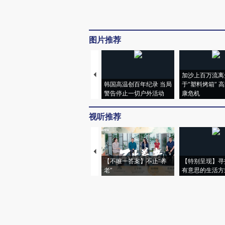
图片推荐
加沙上百万流离
韩国高温创百年纪录 当局
于“塑料烤箱” 
警告停止一切户外活动
康危机
视听推荐
【不唯一答案】不止“养
【特别呈现】寻
老”
有意思的生活方