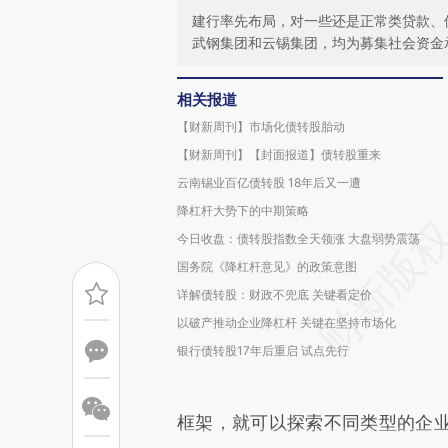
建行率先布局，对一些还是正常类贷款、
武钢集团和云锡集团，均为募集社会资金
相关报道
【财新周刊】市场化债转股胎动
【财新周刊】【封面报道】债转股重来
云南锡业百亿债转股 18年后又一遭
降杠杆大势下的中期策略
今日收盘：债转股指数全天领涨 大盘弱势震荡
国务院《降杠杆意见》的政策意图
详解债转股：财政不兜底 关键看定价
以破产推动企业降杠杆 关键在坚持市场化
银行债转股17年后重启 试点先行
框架，就可以探索不同类型的企