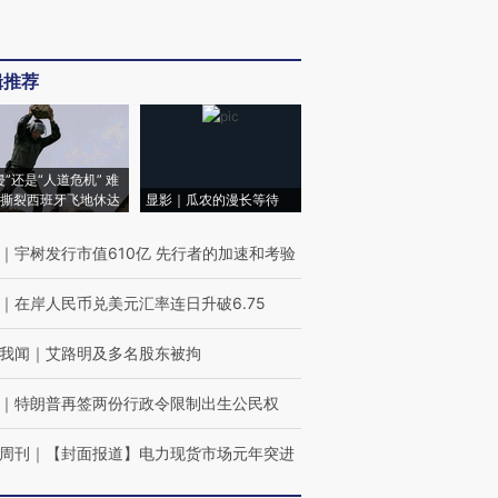
辑推荐
侵”还是“人道危机” 难
撕裂西班牙飞地休达
显影｜瓜农的漫长等待
｜
宇树发行市值610亿 先行者的加速和考验
｜
在岸人民币兑美元汇率连日升破6.75
我闻
｜
艾路明及多名股东被拘
｜
特朗普再签两份行政令限制出生公民权
周刊
｜
【封面报道】电力现货市场元年突进