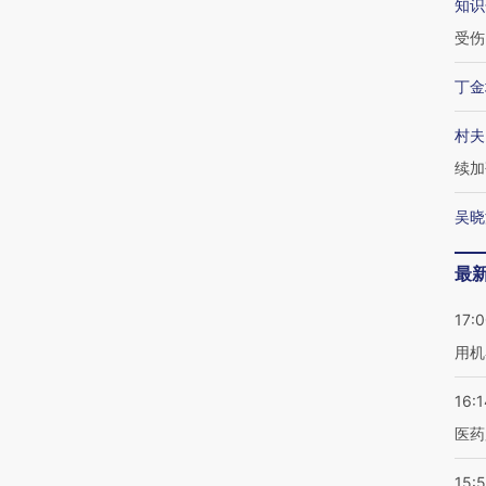
知识
受伤
丁金
村夫
续加
吴晓
最
17:
用机
16:1
医药
15:5