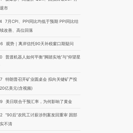
退市
4
7月CPI、PPI同比均低于预期 PPI同比结
续改善、高位回落
46
观势｜离岸信托90天补税窗口期疑问
00
普渡机器人如何平衡“脚踏实地”与“仰望星
？
57
特朗普召开矿业圆桌会 拟向关键矿产投
20亿美元(含视频)
09
美日联合干预汇率，为何影响了黄金
32
“90后”农民工讨薪涉刑案发回重审 因部
实不清