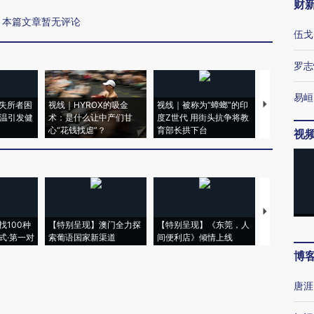
财
本篇文章暂无评论
伍戈
罗志
易峘
失所者困
视线｜HYROX的吸金
视线｜被称为“蟑螂”的印
视线｜“入侵
高温引发健
术：是什么让中产们甘
度Z世代 用街头抗争将教
机”？难民潮
心“花钱找虐”？
育部长拱下台
飞地休达
视
【推广】走
找100种
【特别呈现】澳门全力探
【特别呈现】《东莞，人
会，让数智科
式·第一对
索葡语国家新渠道
间便利店》倾情上线
业
博
唐涯