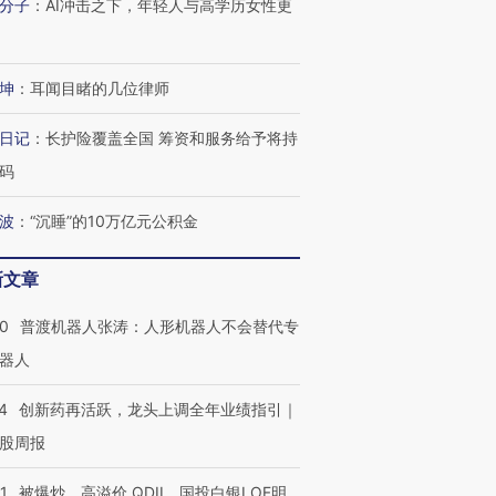
分子
：
AI冲击之下，年轻人与高学历女性更
坤
：
耳闻目睹的几位律师
日记
：
长护险覆盖全国 筹资和服务给予将持
码
波
：
“沉睡”的10万亿元公积金
新文章
00
普渡机器人张涛：人形机器人不会替代专
器人
4
创新药再活跃，龙头上调全年业绩指引｜
股周报
1
被爆炒、高溢价 QDII、国投白银LOF明