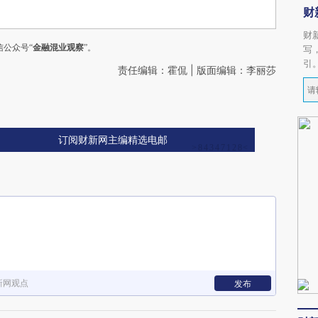
财
财
公众号“
金融混业观察
”。
写
引
责任编辑：霍侃 | 版面编辑：李丽莎
订阅财新网主编精选电邮
新网观点
发布