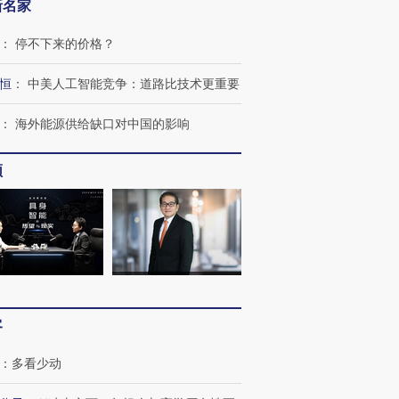
新名家
：
停不下来的价格？
恒
：
中美人工智能竞争：道路比技术更重要
：
海外能源供给缺口对中国的影响
跨国走私7万
视线｜被称为“蟑螂”的印
视线｜“入侵”还是“人道危
频
检体内含3种
度Z世代 用街头抗争将教
机”？难民潮撕裂西班牙
秘鲁纳斯
育部长拱下台
飞地休达
13人遇难
进第四届链博
【商旅对话】华住集团
技“链”接产
【特别呈现】寻找100种
CFO：不靠规模取胜，华
【特别呈
客
有意思的生活方式·第三对
住三大增长引擎是什么？
有意思的
：
多看少动