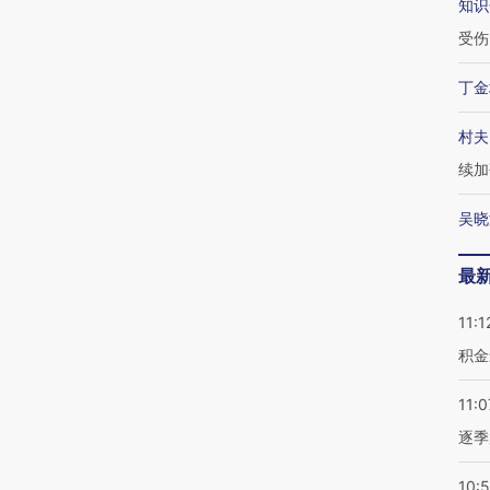
知识
受伤
丁金
村夫
续加
吴晓
最
11:1
积金
11:0
逐季
10: