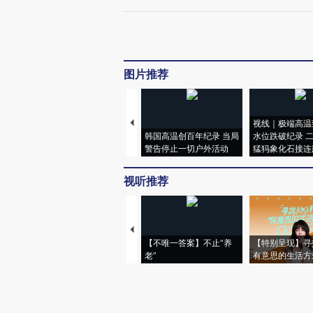
图片推荐
视线｜极端高温
韩国高温创百年纪录 当局
水位跌破纪录 
警告停止一切户外活动
猛犸象化石接连
视听推荐
【不唯一答案】不止“养
【特别呈现】寻
老”
有意思的生活方