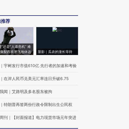
辑推荐
侵”还是“人道危机” 难
撕裂西班牙飞地休达
显影｜瓜农的漫长等待
｜
宇树发行市值610亿 先行者的加速和考验
｜
在岸人民币兑美元汇率连日升破6.75
我闻
｜
艾路明及多名股东被拘
｜
特朗普再签两份行政令限制出生公民权
周刊
｜
【封面报道】电力现货市场元年突进