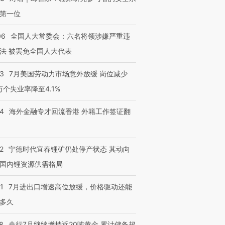
第一位
06
全国人大常委会：六名将领涉嫌严重违
法 被罢免全国人大代表
43
7月美国劳动力市场意外放缓 岗位减少
3万个失业率降至4.1%
14
海外金融专才回流香港 外籍工作签证翻
2
宁德时代宜春锂矿仍处停产状态 其动向
国内锂资源供需格局
1
7月进出口增速高位放缓，价格驱动还能
多久
8
央行7月继续增持近20吨黄金 累计储备超