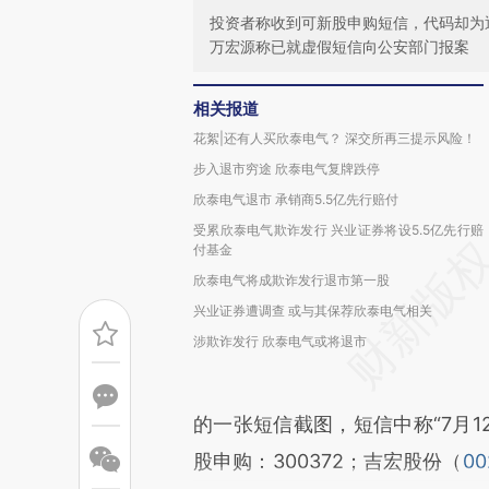
投资者称收到可新股申购短信，代码却为
万宏源称已就虚假短信向公安部门报案
相关报道
花絮|还有人买欣泰电气？ 深交所再三提示风险！
步入退市穷途 欣泰电气复牌跌停
欣泰电气退市 承销商5.5亿先行赔付
受累欣泰电气欺诈发行 兴业证券将设5.5亿先行赔
付基金
欣泰电气将成欺诈发行退市第一股
兴业证券遭调查 或与其保荐欣泰电气相关
涉欺诈发行 欣泰电气或将退市
的一张短信截图，短信中称“7月
股申购：300372；吉宏股份（
00