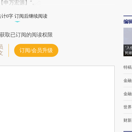
【申万宏源】”。
共计0字 订阅后继续阅读
编
获取已订阅的阅读权限
员
“入
订阅/会员升级
文
民潮
特稿
金融
金融
世界
财新