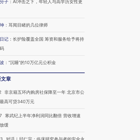
分子
：
AI冲击之下，年轻人与高学历女性更
坤
：
耳闻目睹的几位律师
日记
：
长护险覆盖全国 筹资和服务给予将持
码
波
：
“沉睡”的10万亿元公积金
新文章
2
非京籍五环内购房社保降至一年 北京市公
最高可贷340万元
7
寒武纪上半年净利润同比翻倍 营收增速
放缓
53
对话｜邱仁宗：临床研究参与者的安全永