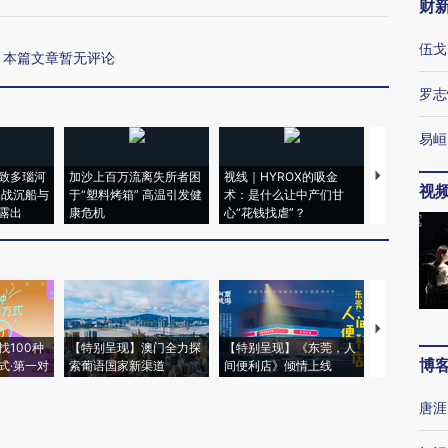
财
伍戈
本篇文章暂无评论
罗志
易峘
致多瑙河
加沙上百万流离失所者困
视线｜HYROX的吸金
马航飞行员
视
二战沉船与
于“塑料烤箱” 高温引发健
术：是什么让中产们甘
粒摇头丸 尿
露出
康危机
心“花钱找虐”？
毒品
【推广】走
找100种
【特别呈现】澳门全力探
【特别呈现】《东莞，人
会，让数智科
博
式·第一对
索葡语国家新渠道
间便利店》倾情上线
业
唐涯