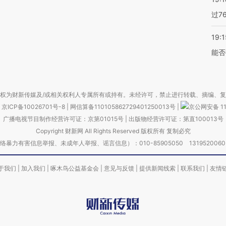
过7
19:1
能否
权为财新传媒及/或相关权利人专属所有或持有。未经许可，禁止进行转载、摘编、
京ICP备10026701号-8
|
网信算备110105862729401250013号
|
京公网安备 11
广播电视节目制作经营许可证：京第01015号
|
出版物经营许可证：第直100013号
Copyright 财新网 All Rights Reserved 版权所有 复制必究
害信息举报、未成年人举报、谣言信息）：010-85905050 13195200605 举报邮
于我们
|
加入我们
|
啄木鸟公益基金会
|
意见与反馈
|
提供新闻线索
|
联系我们
|
友情