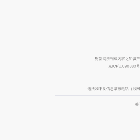
财新网所刊载内容之知识产
京ICP证090880号
违法和不良信息举报电话（涉网络暴力有
关