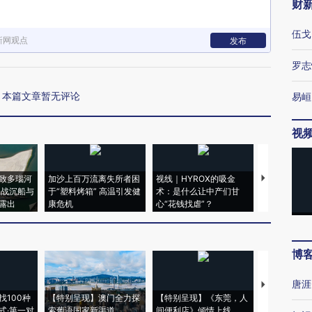
财
伍戈
新网观点
发布
罗志
本篇文章暂无评论
易峘
视
致多瑙河
加沙上百万流离失所者困
视线｜HYROX的吸金
马航飞行员
二战沉船与
于“塑料烤箱” 高温引发健
术：是什么让中产们甘
粒摇头丸 尿
露出
康危机
心“花钱找虐”？
毒品
博
唐涯
【推广】走
找100种
【特别呈现】澳门全力探
【特别呈现】《东莞，人
会，让数智科
式·第一对
索葡语国家新渠道
间便利店》倾情上线
业