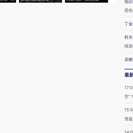
知识
受伤
丁金
村夫
续加
吴晓
最
17:
空”
15:
资超
14: