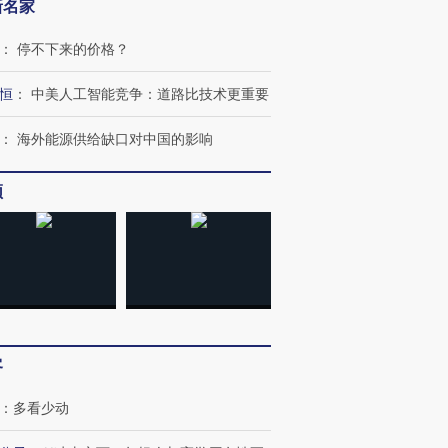
新名家
：
停不下来的价格？
恒
：
中美人工智能竞争：道路比技术更重要
：
海外能源供给缺口对中国的影响
频
跨国走私7万
视线｜被称为“蟑螂”的印
视线｜“入侵”还是“人道危
检体内含3种
度Z世代 用街头抗争将教
机”？难民潮撕裂西班牙
秘鲁纳斯
育部长拱下台
飞地休达
13人遇难
客
：
多看少动
进第四届链博
【商旅对话】华住集团
技“链”接产
【特别呈现】寻找100种
CFO：不靠规模取胜，华
【特别呈
有意思的生活方式·第三对
住三大增长引擎是什么？
有意思的