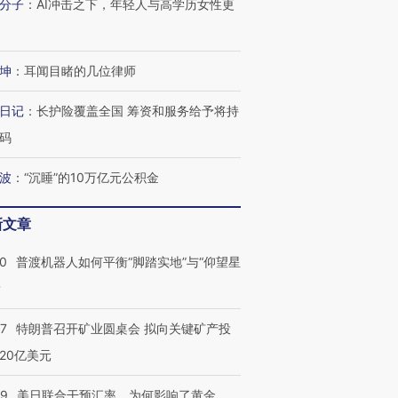
分子
：
AI冲击之下，年轻人与高学历女性更
坤
：
耳闻目睹的几位律师
日记
：
长护险覆盖全国 筹资和服务给予将持
码
波
：
“沉睡”的10万亿元公积金
新文章
00
普渡机器人如何平衡“脚踏实地”与“仰望星
？
57
特朗普召开矿业圆桌会 拟向关键矿产投
20亿美元
09
美日联合干预汇率，为何影响了黄金