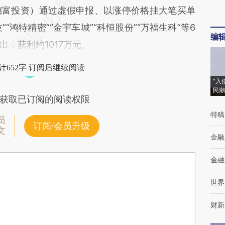
穗富投资）通过虚假申报、以涨停价格挂大笔买单
“鸿特精密”“金宇车城”“科恒股份”“万福生科”等6
编
，获利约1017万元。
计652字 订阅后继续阅读
“入
民潮
获取已订阅的阅读权限
特稿
员
订阅/会员升级
文
金融
金融
世界
财新