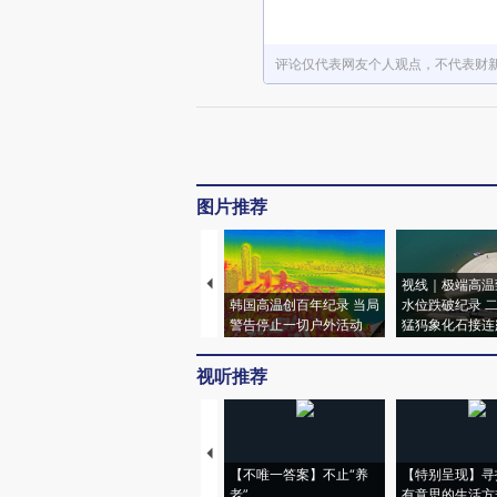
评论仅代表网友个人观点，不代表财
图片推荐
视线｜极端高温
韩国高温创百年纪录 当局
水位跌破纪录 
警告停止一切户外活动
猛犸象化石接连
视听推荐
【不唯一答案】不止“养
【特别呈现】寻
老”
有意思的生活方