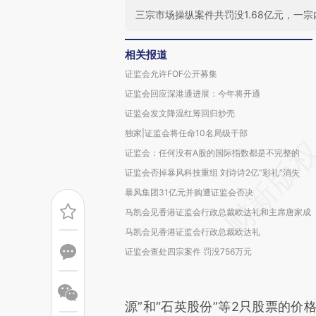
三宗市场操纵案件共罚没1.68亿元，一宗
相关报道
证监会允许FOF公开募集
证监会回应深港通进展：今年将开通
证监会发文降温红筹回归炒壳
独家|证监会将任命10名局级干部
证监会：任何没有A股的国际指数都是不完整的
证监会否掉暴风科技重组 刘诗诗2亿“彩礼”消失
暴风集团31亿元并购遭证监会否决
马凯会见香港证监会行政总裁欧达礼和主席唐家成
马凯会见香港证监会行政总裁欧达礼
证监会查处四宗案件 罚没756万元
源”和“石英股份”等2只股票的价