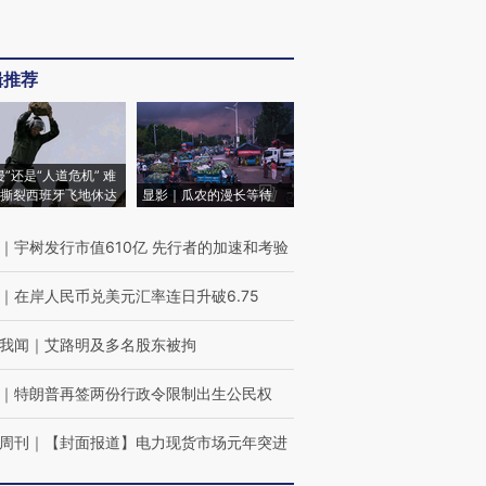
辑推荐
侵”还是“人道危机” 难
撕裂西班牙飞地休达
显影｜瓜农的漫长等待
｜
宇树发行市值610亿 先行者的加速和考验
｜
在岸人民币兑美元汇率连日升破6.75
我闻
｜
艾路明及多名股东被拘
｜
特朗普再签两份行政令限制出生公民权
周刊
｜
【封面报道】电力现货市场元年突进