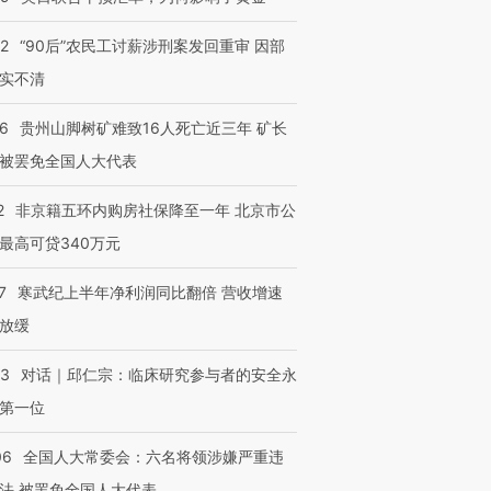
32
“90后”农民工讨薪涉刑案发回重审 因部
实不清
36
贵州山脚树矿难致16人死亡近三年 矿长
被罢免全国人大代表
2
非京籍五环内购房社保降至一年 北京市公
最高可贷340万元
7
寒武纪上半年净利润同比翻倍 营收增速
放缓
53
对话｜邱仁宗：临床研究参与者的安全永
第一位
06
全国人大常委会：六名将领涉嫌严重违
法 被罢免全国人大代表