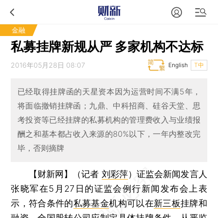
金融
私募挂牌新规从严 多家机构不达标
2016年05月28日 08:07
English
T中
已经取得挂牌函的天星资本因为运营时间不满5年，
将面临撤销挂牌函；九鼎、中科招商、硅谷天堂、思
考投资等已经挂牌的私募机构的管理费收入与业绩报
酬之和基本都占收入来源的80%以下，一年内整改完
毕，否则摘牌
【财新网】（记者
刘彩萍
）
证监会新闻发言人
张晓军在5月27日的证监会例行新闻发布会上表
示，符合条件的
私募基金
机构可以在
新三板
挂牌和
融资。全国股转公司应制定具体挂牌条件，从严监