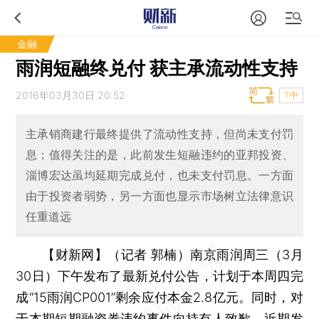
金融
雨润短融终兑付 获主承流动性支持
2016年03月30日 20:52
T中
主承销商建行最终提供了流动性支持，但尚未支付罚
息；值得关注的是，此前发生短融违约的亚邦投资、
淄博宏达虽均延期完成兑付，也未支付罚息。一方面
由于投资者弱势，另一方面也显示市场树立法律意识
任重道远
【财新网】（记者 郭楠）
南京雨润周三（3月
30日）下午发布了最新兑付公告，计划于本周四完
成“15雨润CP001”剩余应付本金2.8亿元。同时，对
于本期短期融资券违约事件向持有人致歉。近期发