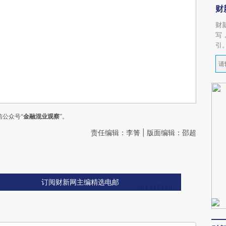
财
财
写
引
公众号“
金融混业观察
”。
责任编辑：李箐 | 版面编辑：邵超
订阅财新网主编精选电邮