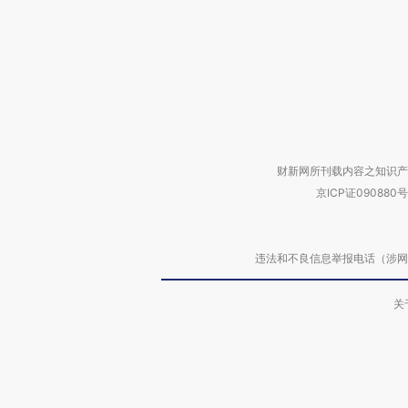
财新网所刊载内容之知识产
京ICP证090880号
违法和不良信息举报电话（涉网络暴力有
关