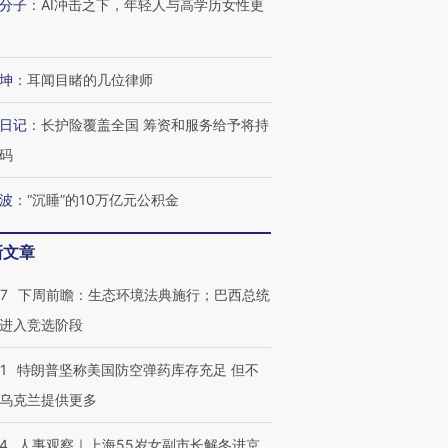
分子
：
AI冲击之下，年轻人与高学历女性更
进第四届链博
【商旅对话】华住集团
技“链”接产
【特别呈现】寻找100种
CFO：不靠规模取胜，华
【特别呈
有意思的生活方式·第三对
住三大增长引擎是什么？
有意思的
坤
：
耳闻目睹的几位律师
日记
：
长护险覆盖全国 筹资和服务给予将持
码
波
：
“沉睡”的10万亿元公积金
新文章
07
下周前瞻：生态环境法典施行；巴西总统
进入竞选阶段
1
特朗普坚称美国防空弹药库存充足 但不
乌克兰提供更多
24
人事观察｜上海55岁女副市长解冬进京