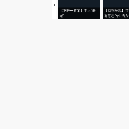
【不唯一答案】不止“养
【特别呈现】寻
老”
有意思的生活方