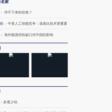
新名家
：
停不下来的价格？
恒
：
中美人工智能竞争：道路比技术更重要
：
海外能源供给缺口对中国的影响
频
跨国走私7万
视线｜被称为“蟑螂”的印
视线｜“入侵”还是“人道危
检体内含3种
度Z世代 用街头抗争将教
机”？难民潮撕裂西班牙
秘鲁纳斯
育部长拱下台
飞地休达
13人遇难
客
：
多看少动