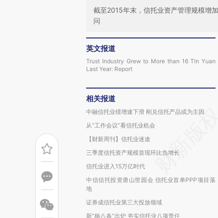
截至2015年末，信托业资产管理规模增
问
英文报道
Trust Industry Grew to More than 16 Tln Yuan
Last Year: Report
相关报道
中融信托业绩增速下滑 刚兑信托产品或为主因
从“工作会议”看信托业机会
【财新周刊】信托业迷途
三季度信托资产规模首现环比负增长
信托业进入15万亿时代
中信信托投资唐山世园会 信托业首单PPP项目落
地
证券成信托业第三大投放领域
新“杨八条”出炉 夯实信托业八项责任