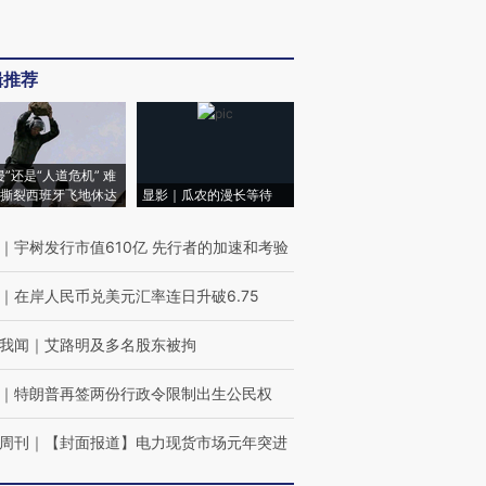
辑推荐
侵”还是“人道危机” 难
撕裂西班牙飞地休达
显影｜瓜农的漫长等待
｜
宇树发行市值610亿 先行者的加速和考验
｜
在岸人民币兑美元汇率连日升破6.75
我闻
｜
艾路明及多名股东被拘
｜
特朗普再签两份行政令限制出生公民权
周刊
｜
【封面报道】电力现货市场元年突进