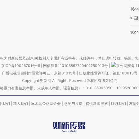
16:
社融
16:
权为财新传媒及/或相关权利人专属所有或持有。未经许可，禁止进行转载、摘编、
京ICP备10026701号-8
|
网信算备110105862729401250013号
|
京公网安备 11
广播电视节目制作经营许可证：京第01015号
|
出版物经营许可证：第直100013号
Copyright 财新网 All Rights Reserved 版权所有 复制必究
害信息举报、未成年人举报、谣言信息）：010-85905050 13195200605 举报邮
于我们
|
加入我们
|
啄木鸟公益基金会
|
意见与反馈
|
提供新闻线索
|
联系我们
|
友情