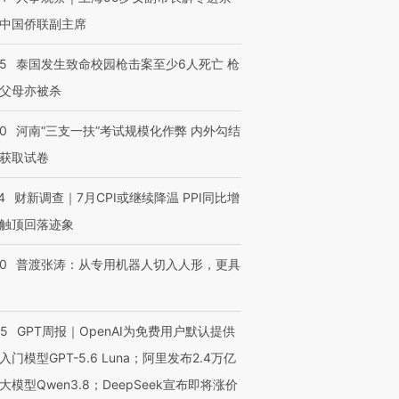
中国侨联副主席
45
泰国发生致命校园枪击案至少6人死亡 枪
父母亦被杀
40
河南“三支一扶”考试规模化作弊 内外勾结
获取试卷
4
财新调查｜7月CPI或继续降温 PPI同比增
触顶回落迹象
00
普渡张涛：从专用机器人切入人形，更具
55
GPT周报｜OpenAI为免费用户默认提供
入门模型GPT-5.6 Luna；阿里发布2.4万亿
大模型Qwen3.8；DeepSeek宣布即将涨价