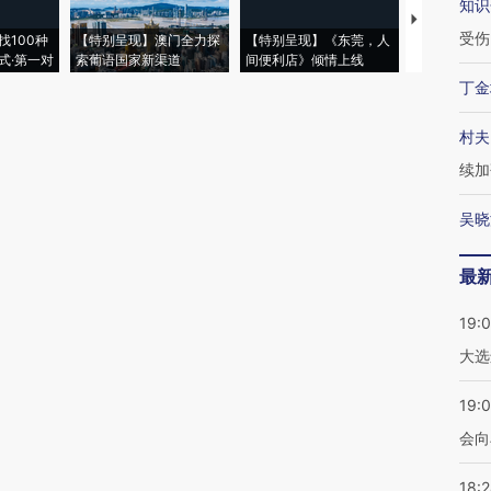
知识
【推广】走
受伤
找100种
【特别呈现】澳门全力探
【特别呈现】《东莞，人
会，让数智科
式·第一对
索葡语国家新渠道
间便利店》倾情上线
业
丁金
村夫
续加
吴晓
最
19:
大选
19:0
会向
18: