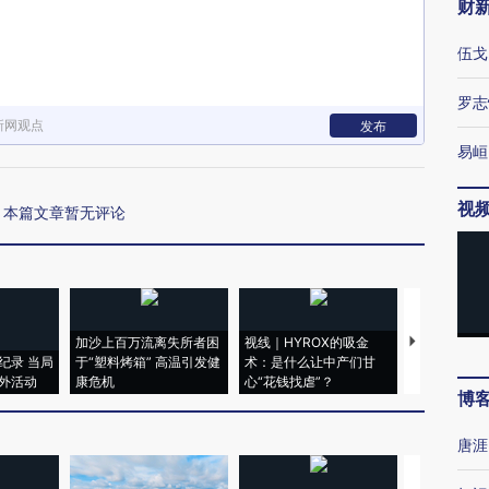
财
伍戈
罗志
新网观点
发布
易峘
视
本篇文章暂无评论
加沙上百万流离失所者困
视线｜HYROX的吸金
马航飞行员
纪录 当局
于“塑料烤箱” 高温引发健
术：是什么让中产们甘
粒摇头丸 尿
外活动
康危机
心“花钱找虐”？
毒品
博
唐涯