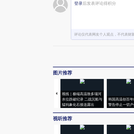
登录
后发表评论得积分
评论仅代表网友个人观点，不代表财
图片推荐
视线｜极端高温致多瑙河
水位跌破纪录 二战沉船与
韩国高温创百年
猛犸象化石接连露出
警告停止一切户
视听推荐