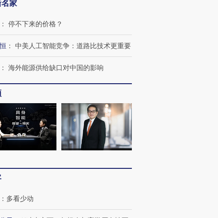
新名家
：
停不下来的价格？
恒
：
中美人工智能竞争：道路比技术更重要
：
海外能源供给缺口对中国的影响
频
跨国走私7万
视线｜被称为“蟑螂”的印
视线｜“入侵”还是“人道危
检体内含3种
度Z世代 用街头抗争将教
机”？难民潮撕裂西班牙
秘鲁纳斯
育部长拱下台
飞地休达
13人遇难
客
：
多看少动
进第四届链博
【商旅对话】华住集团