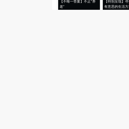
【不唯一答案】不止“养
【特别呈现】寻
老”
有意思的生活方