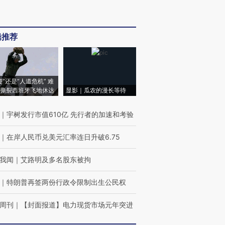
辑推荐
侵”还是“人道危机” 难
撕裂西班牙飞地休达
显影｜瓜农的漫长等待
｜
宇树发行市值610亿 先行者的加速和考验
｜
在岸人民币兑美元汇率连日升破6.75
我闻
｜
艾路明及多名股东被拘
｜
特朗普再签两份行政令限制出生公民权
周刊
｜
【封面报道】电力现货市场元年突进