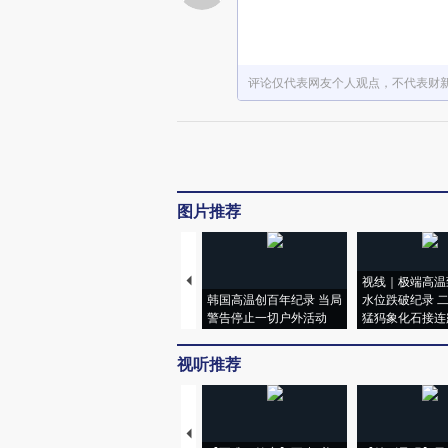
评论仅代表网友个人观点，不代表财
图片推荐
视线｜极端高温
韩国高温创百年纪录 当局
水位跌破纪录 
警告停止一切户外活动
猛犸象化石接连
视听推荐