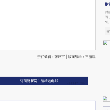
财
财
写
引
责任编辑：张环宇 | 版面编辑：王丽琨
订阅财新网主编精选电邮