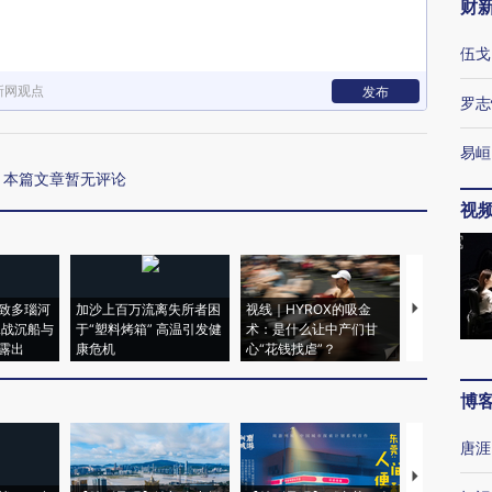
财
伍戈
新网观点
发布
罗志
易峘
本篇文章暂无评论
视
致多瑙河
加沙上百万流离失所者困
视线｜HYROX的吸金
马航飞行员
二战沉船与
于“塑料烤箱” 高温引发健
术：是什么让中产们甘
粒摇头丸 尿
露出
康危机
心“花钱找虐”？
毒品
博
唐涯
【推广】走