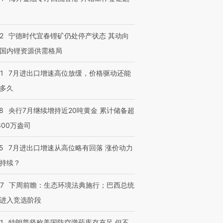
2
宁德时代宜春锂矿仍处停产状态 其动向
国内锂资源供需格局
1
7月进出口增速高位放缓，价格驱动还能
多久
8
央行7月继续增持近20吨黄金 累计储备超
600万盎司
5
7月进出口增速从高位略有回落 涨价动力
持续？
07
下周前瞻：生态环境法典施行；巴西总统
进入竞选阶段
1
特朗普坚称美国防空弹药库存充足 但不