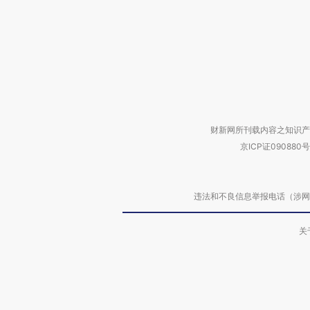
财新网所刊载内容之知识产
京ICP证090880号
违法和不良信息举报电话（涉网络暴力有
关