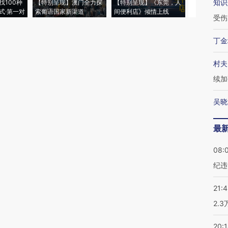
知识
找100种
【特别呈现】澳门全力探
【特别呈现】《东莞，人
会，让数智科
式·第一对
索葡语国家新渠道
间便利店》倾情上线
业
受伤
丁金
村夫
续加
吴晓
最
08:
纪违
21:
2.
20: