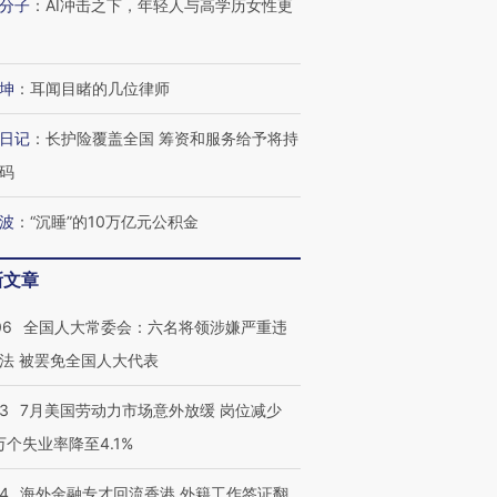
分子
：
AI冲击之下，年轻人与高学历女性更
技“链”接产
【特别呈现】寻找100种
CFO：不靠规模取胜，华
【特别呈
有意思的生活方式·第三对
住三大增长引擎是什么？
有意思的
坤
：
耳闻目睹的几位律师
日记
：
长护险覆盖全国 筹资和服务给予将持
码
波
：
“沉睡”的10万亿元公积金
新文章
06
全国人大常委会：六名将领涉嫌严重违
法 被罢免全国人大代表
43
7月美国劳动力市场意外放缓 岗位减少
3万个失业率降至4.1%
14
海外金融专才回流香港 外籍工作签证翻