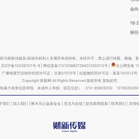
会向
18:
候任
权为财新传媒及/或相关权利人专属所有或持有。未经许可，禁止进行转载、摘编、
京ICP备10026701号-8
|
网信算备110105862729401250013号
|
京公网安备 11
广播电视节目制作经营许可证：京第01015号
|
出版物经营许可证：第直100013号
Copyright 财新网 All Rights Reserved 版权所有 复制必究
害信息举报、未成年人举报、谣言信息）：010-85905050 13195200605 举报邮
于我们
|
加入我们
|
啄木鸟公益基金会
|
意见与反馈
|
提供新闻线索
|
联系我们
|
友情