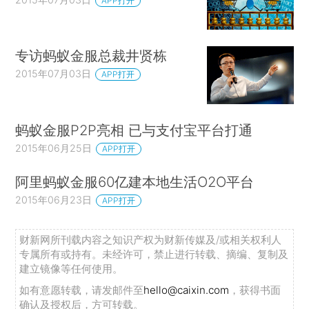
APP打开
专访蚂蚁金服总裁井贤栋
2015年07月03日
APP打开
蚂蚁金服P2P亮相 已与支付宝平台打通
2015年06月25日
APP打开
阿里蚂蚁金服60亿建本地生活O2O平台
2015年06月23日
APP打开
财新网所刊载内容之知识产权为财新传媒及/或相关权利人
专属所有或持有。未经许可，禁止进行转载、摘编、复制及
建立镜像等任何使用。
如有意愿转载，请发邮件至
hello@caixin.com
，获得书面
确认及授权后，方可转载。