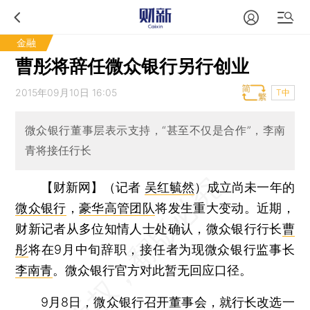
金融
曹彤将辞任微众银行另行创业
2015年09月10日 16:05
T中
微众银行董事层表示支持，“甚至不仅是合作”，李南
青将接任行长
【财新网】（记者
吴红毓然
）
成立尚未一年的
微众银行
，
豪华高管团队
将发生重大变动。近期，
财新记者从多位知情人士处确认，微众银行行长
曹
彤
将在9月中旬辞职，接任者为现微众银行监事长
李南青
。微众银行官方对此暂无回应口径。
9月8日，微众银行召开董事会，就行长改选一