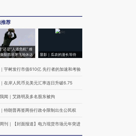
辑推荐
侵”还是“人道危机” 难
撕裂西班牙飞地休达
显影｜瓜农的漫长等待
｜
宇树发行市值610亿 先行者的加速和考验
｜
在岸人民币兑美元汇率连日升破6.75
我闻
｜
艾路明及多名股东被拘
｜
特朗普再签两份行政令限制出生公民权
周刊
｜
【封面报道】电力现货市场元年突进