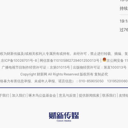
持续
19:1
过7
权为财新传媒及/或相关权利人专属所有或持有。未经许可，禁止进行转载、摘编、
京ICP备10026701号-8
|
网信算备110105862729401250013号
|
京公网安备 11
广播电视节目制作经营许可证：京第01015号
|
出版物经营许可证：第直100013号
Copyright 财新网 All Rights Reserved 版权所有 复制必究
害信息举报、未成年人举报、谣言信息）：010-85905050 13195200605 举报邮
于我们
|
加入我们
|
啄木鸟公益基金会
|
意见与反馈
|
提供新闻线索
|
联系我们
|
友情