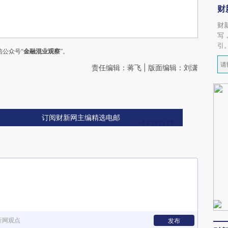
财
财
写
引
公众号“
金融混业观察
”。
责任编辑：蒋飞 | 版面编辑：刘潇
订阅财新网主编精选电邮
新网观点
发布