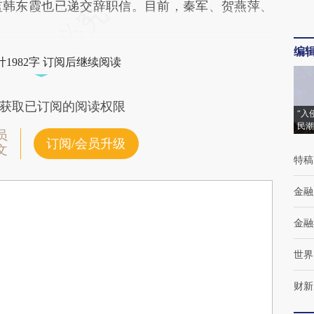
监韩东霞也已递交辞职信。目前，秦军、贺燕萍、
编
1982字 订阅后继续阅读
获取已订阅的阅读权限
“入
民潮
员
订阅/会员升级
文
特稿
金融
金融
世界
财新