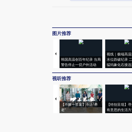
图片推荐
视线｜极端高温
韩国高温创百年纪录 当局
水位跌破纪录 
警告停止一切户外活动
猛犸象化石接连
视听推荐
【不唯一答案】不止“养
【特别呈现】寻
老”
有意思的生活方