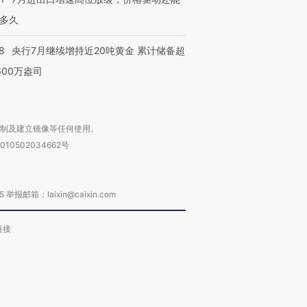
多久
8
央行7月继续增持近20吨黄金 累计储备超
600万盎司
复制及建立镜像等任何使用。
010502034662号
箱：laixin@caixin.com
链接