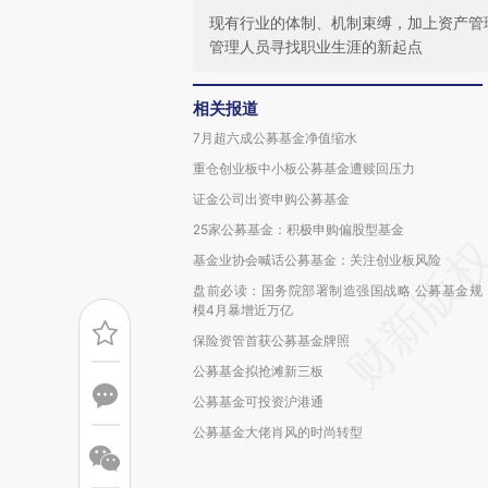
现有行业的体制、机制束缚，加上资产管
管理人员寻找职业生涯的新起点
相关报道
7月超六成公募基金净值缩水
重仓创业板中小板公募基金遭赎回压力
证金公司出资申购公募基金
25家公募基金：积极申购偏股型基金
基金业协会喊话公募基金：关注创业板风险
盘前必读：国务院部署制造强国战略 公募基金规
模4月暴增近万亿
保险资管首获公募基金牌照
公募基金拟抢滩新三板
公募基金可投资沪港通
公募基金大佬肖风的时尚转型