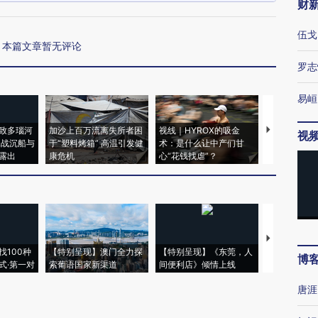
财
伍戈
本篇文章暂无评论
罗志
易峘
致多瑙河
加沙上百万流离失所者困
视线｜HYROX的吸金
马航飞行员
视
二战沉船与
于“塑料烤箱” 高温引发健
术：是什么让中产们甘
粒摇头丸 尿
露出
康危机
心“花钱找虐”？
毒品
【推广】走
找100种
【特别呈现】澳门全力探
【特别呈现】《东莞，人
会，让数智科
博
式·第一对
索葡语国家新渠道
间便利店》倾情上线
业
唐涯