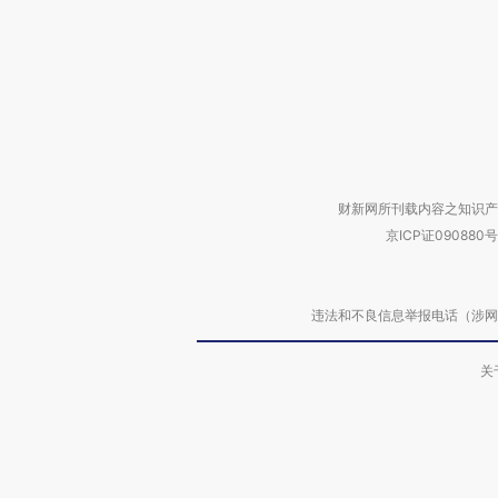
财新网所刊载内容之知识产
京ICP证090880号
违法和不良信息举报电话（涉网络暴力有
关