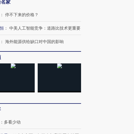
新名家
：
停不下来的价格？
恒
：
中美人工智能竞争：道路比技术更重要
：
海外能源供给缺口对中国的影响
跨国走私7万
视线｜被称为“蟑螂”的印
视线｜“入侵”还是“人道危
频
检体内含3种
度Z世代 用街头抗争将教
机”？难民潮撕裂西班牙
秘鲁纳斯
育部长拱下台
飞地休达
13人遇难
进第四届链博
【商旅对话】华住集团
技“链”接产
【特别呈现】寻找100种
CFO：不靠规模取胜，华
【特别呈
客
有意思的生活方式·第三对
住三大增长引擎是什么？
有意思的
：
多看少动