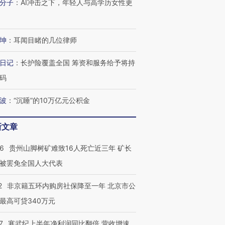
分子
：
AI冲击之下，年轻人与高学历女性更
坤
：
耳闻目睹的几位律师
日记
：
长护险覆盖全国 筹资和服务给予将持
码
波
：
“沉睡”的10万亿元公积金
新文章
36
贵州山脚树矿难致16人死亡近三年 矿长
被罢免全国人大代表
2
非京籍五环内购房社保降至一年 北京市公
最高可贷340万元
7
寒武纪上半年净利润同比翻倍 营收增速