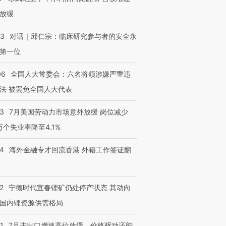
放缓
53
对话｜邱仁宗：临床研究参与者的安全永
第一位
06
全国人大常委会：六名将领涉嫌严重违
法 被罢免全国人大代表
43
7月美国劳动力市场意外放缓 岗位减少
3万个失业率降至4.1%
14
海外金融专才回流香港 外籍工作签证翻
2
宁德时代宜春锂矿仍处停产状态 其动向
国内锂资源供需格局
1
7月进出口增速高位放缓，价格驱动还能