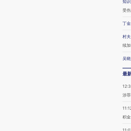
知识
受伤
丁金
村夫
续加
吴晓
最
12:
涉罪
11:1
积金
11:0