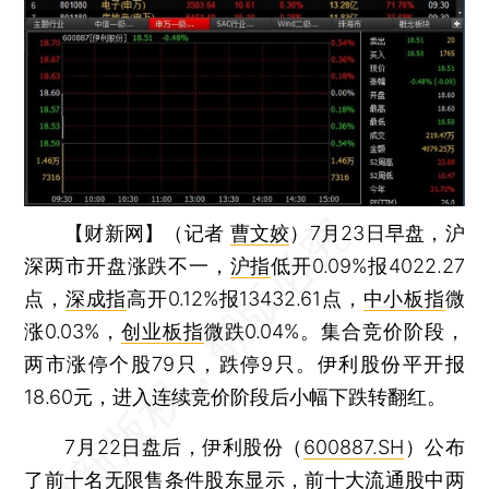
【财新网】（记者
曹文姣
）
7月23日早盘，沪
深两市开盘涨跌不一，
沪指
低开0.09%报4022.27
点，
深成指
高开0.12%报13432.61点，
中小板指
微
涨0.03%，
创业板指
微跌0.04%。集合竞价阶段，
两市涨停个股79只，跌停9只。伊利股份平开报
18.60元，进入连续竞价阶段后小幅下跌转翻红。
7月22日盘后，伊利股份（
600887.SH
）公布
了前十名无限售条件股东显示，前十大流通股中两