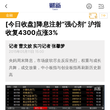
金融
T中
[今日收盘]降息注射“强心剂” 沪指
收复4300点涨3%
记者 曹文姣 实习记者 张馨梦
2015年05月11日 15:00
央妈周末降息，市场疲软尽去反应热烈，权重与成长
共舞，成交放量，中小板指与创业板指再刷新历史新
高
原图