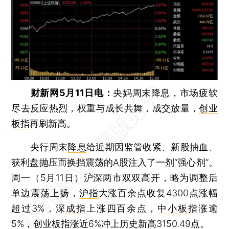
财新网5月11日电：
央妈周末降息，市场疲软
尽去反应热烈，权重与成长共舞，成交放量，
创业
板指
再刷新高。
央行周末
降息
给近期因监管收紧、新股抽血、
获利盘抛压而换挡震荡的A股注入了一剂“强心剂”。
周一（5月11日）沪深两市双双高开，略为调整后
单边震荡上扬，
沪指
大涨百余点收复4300点涨幅
超过3%，
深成指
上涨四百余点，
中小板指
涨逾
5%，
创业板指
涨近6%冲上历史新高3150.49点。