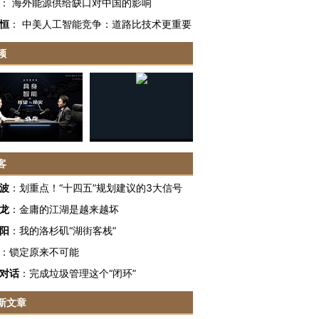
：
海外能源供给缺口对中国的影响
恒
：
中美人工智能竞争：道路比技术更重要
频
客
波
：
划重点！“十四五”规划建议的3大信号
龙
：
金庸的江湖是越来越坏
阳
：
我的洛杉矶“湖街客栈”
：
锁定原来不可能
对话
：
完成垃圾管理这个“闭环”
新文章