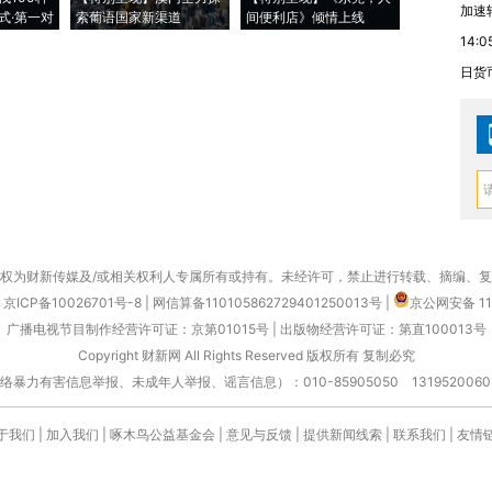
加速
式·第一对
索葡语国家新渠道
间便利店》倾情上线
业
14:0
日货
权为财新传媒及/或相关权利人专属所有或持有。未经许可，禁止进行转载、摘编、
京ICP备10026701号-8
|
网信算备110105862729401250013号
|
京公网安备 11
广播电视节目制作经营许可证：京第01015号
|
出版物经营许可证：第直100013号
Copyright 财新网 All Rights Reserved 版权所有 复制必究
害信息举报、未成年人举报、谣言信息）：010-85905050 13195200605 举报邮
于我们
|
加入我们
|
啄木鸟公益基金会
|
意见与反馈
|
提供新闻线索
|
联系我们
|
友情