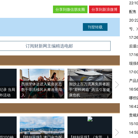
22:1
分享到微信朋友圈
分享到新浪微博
配售
20:2
亏、
17:2
信息。经确认即可刊登转载。
订阅财新网主编精选电邮
后退
17:16
现强
17:0
产品
西班牙休达进入紧急状态
加沙上百万流离失所者困
视线｜HYR
16:5
纪录 当局
数千非法移民从摩洛哥闯
于“塑料烤箱” 高温引发健
术：是什么
外活动
入
康危机
心“花钱找虐
哪些
16:4
责规
15:1
【推广】走
14:5
找100种
【特别呈现】澳门全力探
【特别呈现】《东莞，人
会，让数智科