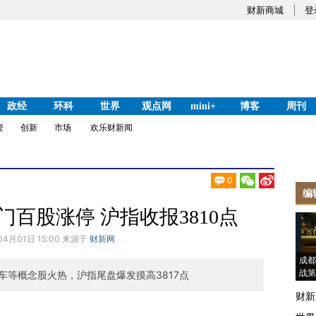
财新商城
登
政经
环科
世界
观点网
mini+
博客
周刊
资
创新
市场
欢乐财新闻
0
编
门百股涨停 沪指收报3810点
04月01日 15:00 来源于
财新网
成都
战第
车等概念股火热，沪指尾盘爆发摸高3817点
财新