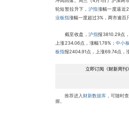
冲高回落。周三（4月1日）沪深两
轮短暂拉升下，
沪指
涨幅一度逼近
业板指
涨幅一度超过3%，两市逾百
截至收盘，
沪指
报3810.29点
上涨234.06点，涨幅1.78%；
中小
板指
报2404.91点，上涨69.74点，
立即订阅《财新周刊》
推荐进入
财新数据库
，可随时查
握。