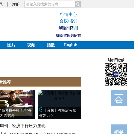
录
注册
行情中心
会议/培训
图片
视频
指数
English
辑推荐
订阅
电邮
“高考最牛钉子户”备
【音频】洱海治污 如
21次高考
何发力？
周刊
|
经济下行压力显现