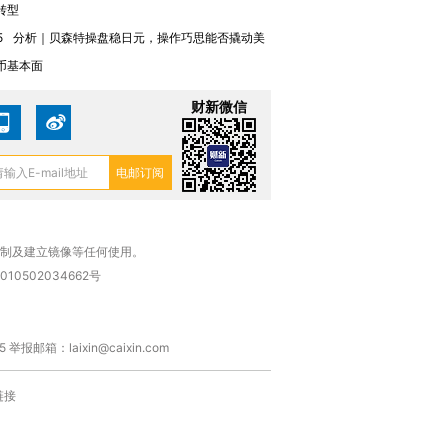
转型
有意思的生活方式·第三对
住三大增长引擎是什么？
有意思的
5
分析｜贝森特操盘稳日元，操作巧思能否撬动美
币基本面
财新微信
复制及建立镜像等任何使用。
010502034662号
箱：laixin@caixin.com
链接