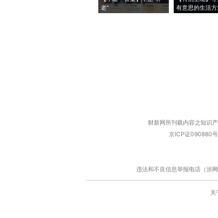
老”
有意思的生活方
财新网所刊载内容之知识产
京ICP证090880号
违法和不良信息举报电话（涉网络暴力有
关