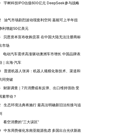
0
宇树科技IPO估值600亿元 DeepSeek参与战略
2
油气市场剧烈波动现套利空间 嘉能可上半年扭
净利增超50亿美元
6
贝恩资本宣布收购贡茶 在中国大陆无法注册商标
出市场
电动汽车需求高涨驱动澳洲车市增长 中国品牌表
劲｜出海·汽车
0
普渡机器人张涛：机器人规模化靠技术、渠道和
共同突破
OX的吸金
马航飞行员跨国走私7万
视线｜被称为“蟑螂”的印
6
财新调查｜7月消费或有反弹、出口维持强劲 受
让中产们甘
粒摇头丸 尿检体内含3种
度Z世代 用街头抗争将教
秘鲁纳斯
”？
毒品
育部长拱下台
13人遇难
因素带动？
2
生态环境法典将施行 最高法明确新旧法衔接与追
则
0
看空消费的“三大误区”
进第四届链博
【商旅对话】华住集团
9
中东局势催化东南亚能源焦虑 多国出台光伏新政
技“链”接产
【特别呈现】寻找100种
CFO：不靠规模取胜，华
【特别呈