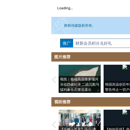
Loading...
财新传媒版权所有。
推广
如需刊登转载请点击右侧按钮，提交相关
财新会员积分兑好礼
图片推荐
视线｜极端高温致多瑙河
水位跌破纪录 二战沉船与
韩国高温创百年
猛犸象化石接连露出
警告停止一切户
视听推荐
【不唯一答案】不止“养
【特别呈现】寻