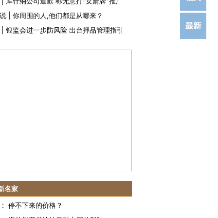
|
库什纳公司道歉 称无意打"女婿牌"推广
说
|
你周围的人,他们都是从哪来？
|
银监会进一步防风险 出台押品管理指引
新名家
：
停不下来的价格？