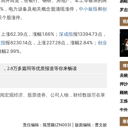
市高开高走，在银行、钢铁、房地产、军工等板块的两
易峘
2%，电力设备及相关概念股涌现涨停，
中小板指
和
创
罗志
只个股涨停。
视
，上涨62.39点，涨幅1.66%；
深成指
报13394.73点，
板指
报8230.14点，上涨227.28点，涨幅2.84%；
创业
涨幅2.99%。
博
，2.8万多篇同等优质报道等你来畅读
吴晓
押沙
顾晓
阅宏观经济、股票债券、公司人物，财经数据尽在掌
王烁
中外
最
责任编辑：陈慧颖(ZN003) | 版面编辑：曹文姣