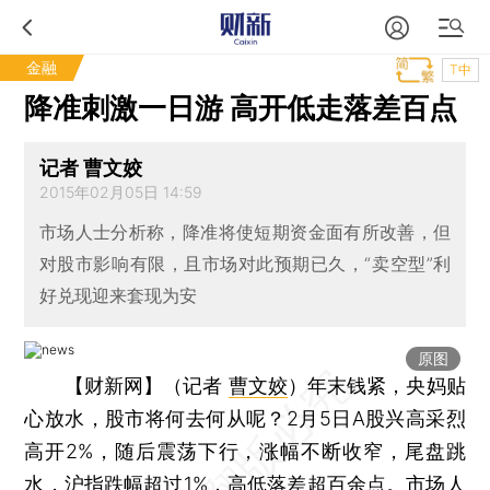
金融
T中
降准刺激一日游 高开低走落差百点
记者 曹文姣
2015年02月05日 14:59
市场人士分析称，降准将使短期资金面有所改善，但
对股市影响有限，且市场对此预期已久，“卖空型”利
好兑现迎来套现为安
原图
【财新网】（记者
曹文姣
）
年末钱紧，央妈贴
心放水，股市将何去何从呢？2月5日A股兴高采烈
高开2%，随后震荡下行，涨幅不断收窄，尾盘跳
水，
沪指
跌幅超过1%，高低落差超百余点。市场人