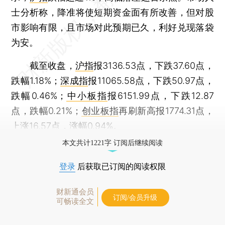
士分析称，降准将使短期资金面有所改善，但对股
市影响有限，且市场对此预期已久，利好兑现落袋
为安。
截至收盘，
沪指
报3136.53点，下跌37.60点，
跌幅1.18%；
深成指
报11065.58点，下跌50.97点，
跌幅0.46%；
中小板指
报6151.99点，下跌12.87
点，跌幅0.21%；
创业板指
再刷新高报1774.31点，
上涨16.57点，涨幅0.94%。
本文共计1221字 订阅后继续阅读
登录
后获取已订阅的阅读权限
财新通会员
订阅/会员升级
可畅读全文