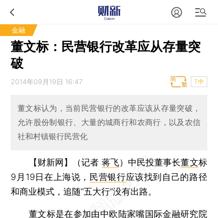
金融
董文标：民营银行改革应从存量突
破
2014年09月19日 16:47
T中
董文标认为，当前民营银行的改革应该从存量突破，
允许股份制银行、大量的城商行和农商行，以及农信
社和村镇银行民营化
【财新网】（记者
蒋飞
）
中民投董事长
董文
标
9月19日在上海说，
民营银行
应该找到自己的路径
和商业模式，追随“五大行”没有出路。
董文标是在参加由中欧陆家嘴国际金融研究院