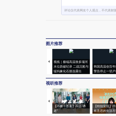
评论仅代表网友个人观点，不代表财
图片推荐
视线｜极端高温致多瑙河
水位跌破纪录 二战沉船与
韩国高温创百年
猛犸象化石接连露出
警告停止一切户
视听推荐
【不唯一答案】不止“养
【特别呈现】寻
老”
有意思的生活方