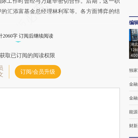
国际工作时曾经与万建华密切合作。后期，这一职
岁的汇添富基金总经理林利军等。各方面博弈的结
编
2060字 订阅后继续阅读
湖北
12
获取已订阅的阅读权限
40
员
独家
订阅/会员升级
文
金融
金融
能源
财新