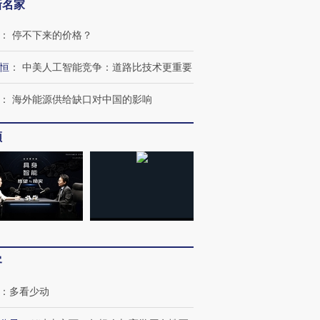
新名家
：
停不下来的价格？
恒
：
中美人工智能竞争：道路比技术更重要
：
海外能源供给缺口对中国的影响
频
OX的吸金
马航飞行员跨国走私7万
视线｜被称为“蟑螂”的印
让中产们甘
粒摇头丸 尿检体内含3种
度Z世代 用街头抗争将教
秘鲁纳斯
”？
毒品
育部长拱下台
13人遇难
客
进第四届链博
【商旅对话】华住集团
：
多看少动
技“链”接产
【特别呈现】寻找100种
CFO：不靠规模取胜，华
【特别呈
有意思的生活方式·第三对
住三大增长引擎是什么？
有意思的