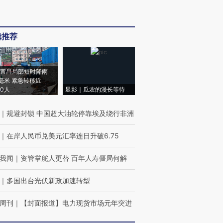
辑推荐
宜昌局部短时降雨
8毫米 紧急转移近
00人
显影｜瓜农的漫长等待
｜
规避封锁 中国超大油轮停靠埃及绕行非洲
｜
在岸人民币兑美元汇率连日升破6.75
我闻
｜
资管掌舵人更替 百年人寿僵局何解
｜
多国出台光伏新政加速转型
周刊
｜
【封面报道】电力现货市场元年突进