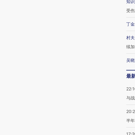
知识
受伤
丁金
村夫
续加
吴晓
最
22:1
与战
20:
半年
17:2