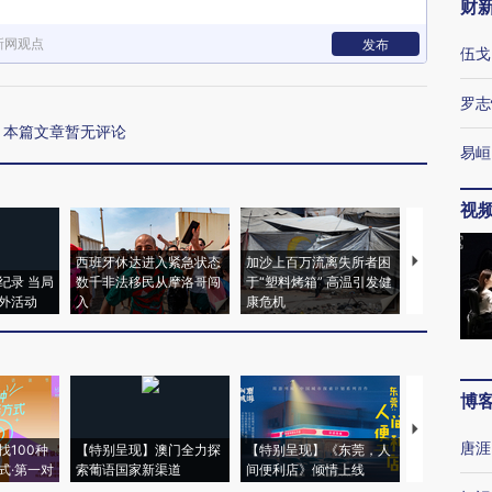
财
新网观点
发布
伍戈
罗志
本篇文章暂无评论
易峘
视
西班牙休达进入紧急状态
加沙上百万流离失所者困
视线｜HYR
纪录 当局
数千非法移民从摩洛哥闯
于“塑料烤箱” 高温引发健
术：是什么
外活动
入
康危机
心“花钱找虐
博
【推广】走
唐涯
找100种
【特别呈现】澳门全力探
【特别呈现】《东莞，人
会，让数智科
式·第一对
索葡语国家新渠道
间便利店》倾情上线
业