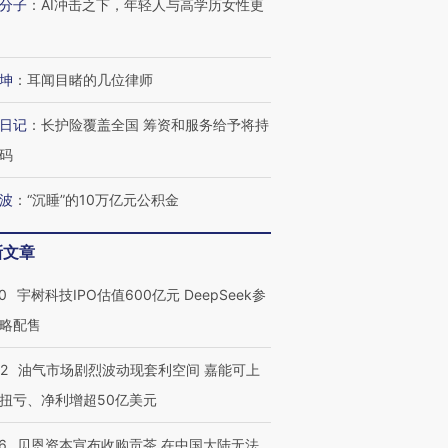
分子
：
AI冲击之下，年轻人与高学历女性更
坤
：
耳闻目睹的几位律师
日记
：
长护险覆盖全国 筹资和服务给予将持
码
波
：
“沉睡”的10万亿元公积金
新文章
0
宇树科技IPO估值600亿元 DeepSeek参
略配售
22
油气市场剧烈波动现套利空间 嘉能可上
扭亏、净利增超50亿美元
6
贝恩资本宣布收购贡茶 在中国大陆无法