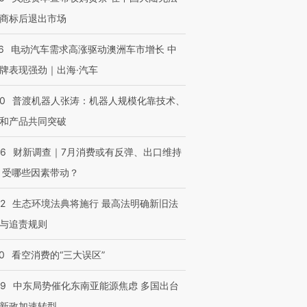
商标后退出市场
6
电动汽车需求高涨驱动澳洲车市增长 中
牌表现强劲｜出海·汽车
00
普渡机器人张涛：机器人规模化靠技术、
和产品共同突破
56
财新调查｜7月消费或有反弹、出口维持
 受哪些因素带动？
42
生态环境法典将施行 最高法明确新旧法
与追责规则
0
看空消费的“三大误区”
59
中东局势催化东南亚能源焦虑 多国出台
新政加速转型