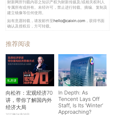
财新网所刊载内容之知识产权为财新传媒及/或相关权利人
专属所有或持有。未经许可，禁止进行转载、摘编、复制及
建立镜像等任何使用。
如有意愿转载，请发邮件至
hello@caixin.com
，获得书面
确认及授权后，方可转载。
推荐阅读
私房课
In Depth: As
向松祚：宏观经济70
Tencent Lays Off
讲，带你了解国内外
Staff, Is Its ‘Winter’
经济大局
Approaching?
2022年04月06日