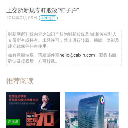
上交所新规专盯股改“钉子户”
2014年01月08日
APP打开
财新网所刊载内容之知识产权为财新传媒及/或相关权利人
专属所有或持有。未经许可，禁止进行转载、摘编、复制及
建立镜像等任何使用。
如有意愿转载，请发邮件至
hello@caixin.com
，获得书面
确认及授权后，方可转载。
推荐阅读
私房课