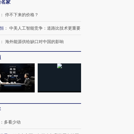
新名家
：
停不下来的价格？
恒
：
中美人工智能竞争：道路比技术更重要
：
海外能源供给缺口对中国的影响
频
客
：
多看少动