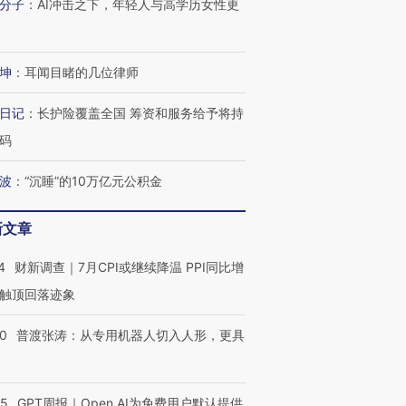
分子
：
AI冲击之下，年轻人与高学历女性更
跨国走私7万
视线｜被称为“蟑螂”的印
视线｜“入侵”还是“人道危
检体内含3种
度Z世代 用街头抗争将教
机”？难民潮撕裂西班牙
秘鲁纳斯
育部长拱下台
飞地休达
13人遇难
坤
：
耳闻目睹的几位律师
日记
：
长护险覆盖全国 筹资和服务给予将持
码
进第四届链博
【商旅对话】华住集团
波
：
“沉睡”的10万亿元公积金
技“链”接产
【特别呈现】寻找100种
CFO：不靠规模取胜，华
【特别呈
有意思的生活方式·第三对
住三大增长引擎是什么？
有意思的
新文章
4
财新调查｜7月CPI或继续降温 PPI同比增
触顶回落迹象
00
普渡张涛：从专用机器人切入人形，更具
55
GPT周报｜Open AI为免费用户默认提供