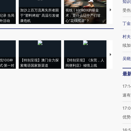
知识
受伤
加沙上百万流离失所者困
视线｜HYROX的吸金
马航飞行员
纪录 当局
于“塑料烤箱” 高温引发健
术：是什么让中产们甘
粒摇头丸 尿
外活动
康危机
心“花钱找虐”？
毒品
丁金
村夫
续加
【推广】走
吴晓
找100种
【特别呈现】澳门全力探
【特别呈现】《东莞，人
会，让数智科
式·第一对
索葡语国家新渠道
间便利店》倾情上线
业
最
17:1
速有
17:
优势
16: