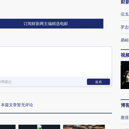
财
伍戈
订阅财新网主编精选电邮
罗志
易峘
视
新网观点
发布
本篇文章暂无评论
博
唐涯