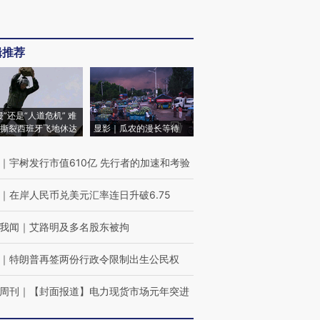
辑推荐
侵”还是“人道危机” 难
撕裂西班牙飞地休达
显影｜瓜农的漫长等待
｜
宇树发行市值610亿 先行者的加速和考验
｜
在岸人民币兑美元汇率连日升破6.75
我闻
｜
艾路明及多名股东被拘
｜
特朗普再签两份行政令限制出生公民权
周刊
｜
【封面报道】电力现货市场元年突进