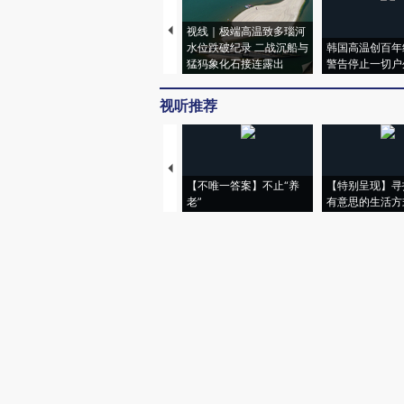
视线｜极端高温致多瑙河
水位跌破纪录 二战沉船与
韩国高温创百年
猛犸象化石接连露出
警告停止一切户
视听推荐
【不唯一答案】不止“养
【特别呈现】寻
老”
有意思的生活方