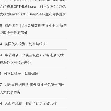
入门模型GPT-5.6 Luna；阿里发布2.4万亿
大模型Qwen3.8；DeepSeek宣布即将涨价
46
财新调查｜7月金融数据季节性承压 新增
或取决于政府债券
44
美国的AI投资、利率与经济
44
字节跳动开全员会复盘AI业务进展 称大
被海外竞对拉开差距
1
AI不是镜子，是蒸馏器
07
因严重违纪违法 李云泽被罢免第十四届
人大代表职务
44
大西洋观察｜特朗普助力金砖合作