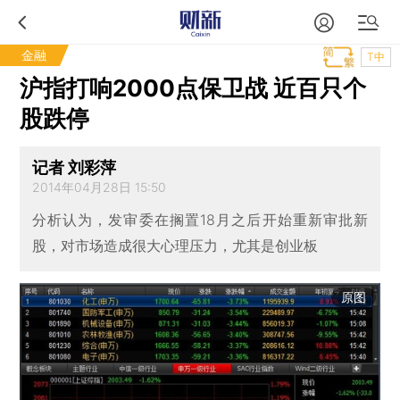
金融
T中
沪指打响2000点保卫战 近百只个
股跌停
记者 刘彩萍
2014年04月28日 15:50
分析认为，发审委在搁置18月之后开始重新审批新
股，对市场造成很大心理压力，尤其是创业板
原图