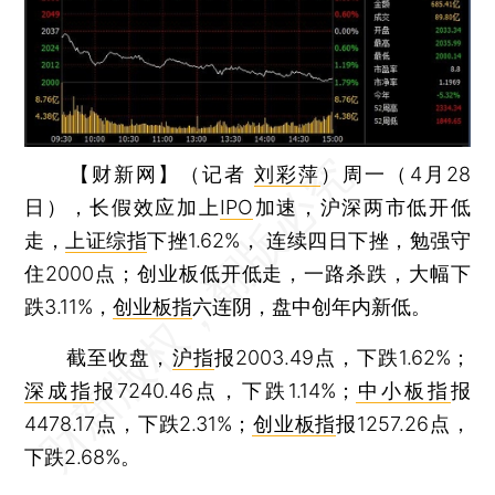
【财新网】（记者
刘彩萍
）
周一（4月28
日），长假效应加上
IPO
加速，沪深两市低开低
走，
上证综指
下挫1.62%， 连续四日下挫，勉强守
住2000点；创业板低开低走，一路杀跌，大幅下
跌3.11%，
创业板指
六连阴，盘中创年内新低。
截至收盘，
沪指
报2003.49点，下跌1.62%；
深成指
报7240.46点，下跌1.14%；
中小板指
报
4478.17点，下跌2.31%；
创业板指
报1257.26点，
下跌2.68%。