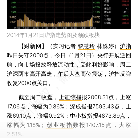
2014年1月21日沪指走势图及领跌板块
【财新网】（实习记者
黎慧玲
林姝婷）
沪指
昨日失守2000点，今日（1月21日）央行开展逆回
购，向市场投放释放流动性，受此利好影响，周二
沪深两市高开高走，午后大盘高位震荡，
沪指
反弹
收复2000点关口。
截至周二收盘，
上证综指
报2008.31点，上涨
17.06点，涨幅为0.86%；
深成指
报7593.43点，上
涨69.10点，涨幅0.92%；
中小板指
报4873.89点，
涨幅为1.18%；
创业板指
数报1407.15点，大涨
2.51%。