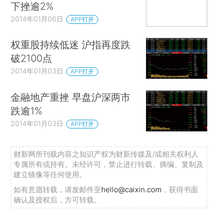
下挫逾2%
2014年01月06日
APP打开
权重股持续低迷 沪指再度跌
破2100点
2014年01月03日
APP打开
金融地产重挫 早盘沪深两市
跌逾1%
2014年01月03日
APP打开
财新网所刊载内容之知识产权为财新传媒及/或相关权利人
专属所有或持有。未经许可，禁止进行转载、摘编、复制及
建立镜像等任何使用。
如有意愿转载，请发邮件至
hello@caixin.com
，获得书面
确认及授权后，方可转载。