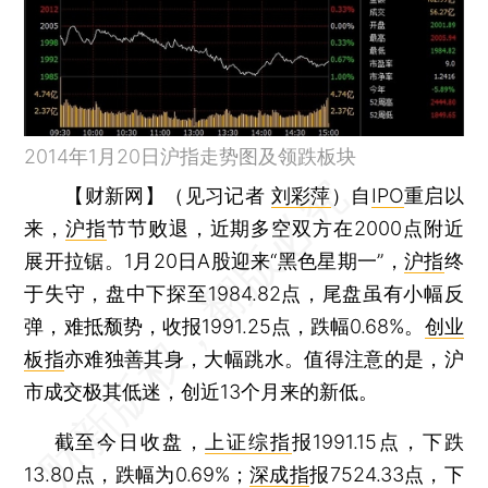
2014年1月20日沪指走势图及领跌板块
【财新网】（见习记者
刘彩萍
）
自
IPO
重启以
来，
沪指
节节败退，近期多空双方在2000点附近
展开拉锯。1月20日A股迎来“黑色星期一”，
沪指
终
于失守，盘中下探至1984.82点，尾盘虽有小幅反
弹，难抵颓势，收报1991.25点，跌幅0.68%。
创业
板指
亦难独善其身，大幅跳水。值得注意的是，沪
市成交极其低迷，创近13个月来的新低。
截至今日收盘，
上证综指
报1991.15点，下跌
13.80点，跌幅为0.69%；
深成指
报7524.33点，下