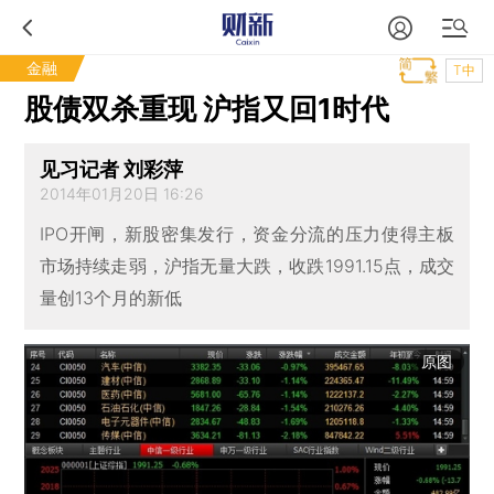
金融
T中
股债双杀重现 沪指又回1时代
见习记者 刘彩萍
2014年01月20日 16:26
IPO开闸，新股密集发行，资金分流的压力使得主板
市场持续走弱，沪指无量大跌，收跌1991.15点，成交
量创13个月的新低
原图